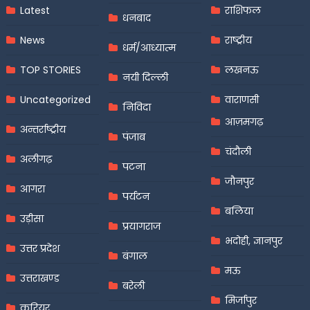
Latest
राशिफल
धनबाद
News
राष्ट्रीय
धर्म/आध्यात्म
TOP STORIES
लखनऊ
नयी दिल्ली
Uncategorized
वाराणसी
निविदा
आज़मगढ़
अन्तर्राष्ट्रीय
पंजाब
चंदौली
अलीगढ़
पटना
जौनपुर
आगरा
पर्यटन
बलिया
उड़ीसा
प्रयागराज
भदोही, ज्ञानपुर
उत्तर प्रदेश
बंगाल
मऊ
उत्तराखण्ड
बरेली
मिर्जापुर
करियर