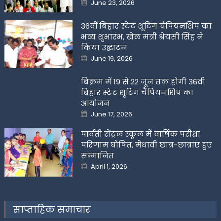
Posted
June 23, 2026
on
36वीं बिहार स्टेट शूटिंग चैंपियनशिप का
भव्य शुभारंभ, खेल मंत्री श्रेयसी सिंह ने
किया उद्घाटन
Posted
June 19, 2026
on
बिक्रम में 19 से 22 जून तक होगी 36वीं
बिहार स्टेट शूटिंग चैंपियनशिप का
आयोजन
Posted
June 17, 2026
on
पार्वती सेंट्रल स्कूल में वार्षिक परीक्षा
परिणाम घोषित, मेधावी छात्र-छात्राएं हुए
सम्मानित
Posted
April 1, 2026
on
साप्ताहिक समाचार