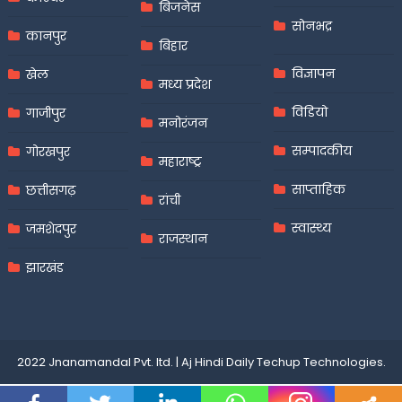
बिजनेस
सोनभद्र
कानपुर
बिहार
विज्ञापन
खेल
मध्य प्रदेश
विडियो
गाजीपुर
मनोरंजन
सम्पादकीय
गोरखपुर
महाराष्ट्र
साप्ताहिक
छत्तीसगढ़
रांची
स्वास्थ्य
जमशेदपुर
राजस्थान
झारखंड
2022 Jnanamandal Pvt. ltd.
|
Aj Hindi Daily
Techup Technologies
.