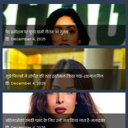
पेड प्रमोशन पर फूटा यामी गौतम का गुस्सा
Posted
December 4, 2025
on
मुझे फिल्मों में शोपीस की तरह इस्तेमाल किया गया-शहनाज गिल
Posted
December 4, 2025
on
महिलाओंको उनकी पसंद के लिए उन्हें जज किया जाता है-मलाइका
Posted
December 4, 2025