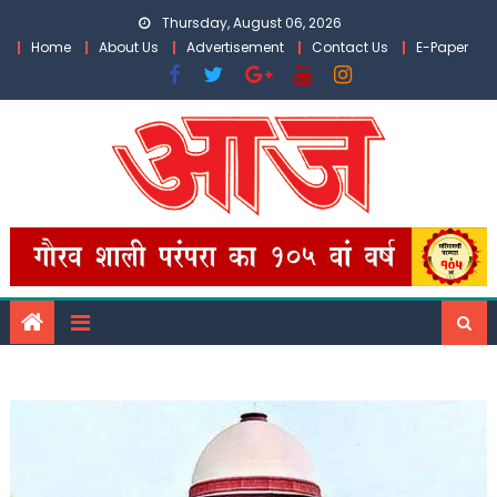
Skip
Thursday, August 06, 2026
to
Home
About Us
Advertisement
Contact Us
E-Paper
content