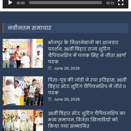
00:00
02:21
नवीनतम समाचार
भोजपुर के निशानेबाजों का शानदार
प्रदर्शन, 36वीं बिहार राज्य शूटिंग
चैंपियनशिप में पलक सिंह ने जीता स्वर्ण
पदक
Posted
June 26, 2026
on
पिता-पुत्र की जोड़ी ने रचा इतिहास, 36वीं
बिहार स्टेट शूटिंग चैंपियनशिप में जीते 11
पदक
Posted
June 26, 2026
on
36वीं बिहार स्टेट शूटिंग चैंपियनशिप का
भव्य समापन, विजेता खिलाडिय़ों को
किया गया सम्मानित