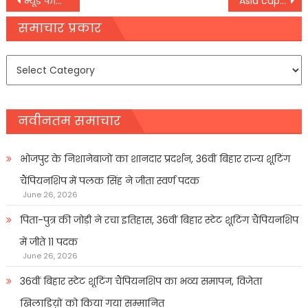
Post
न्यूड फोटोशूट मामले में रणवीर सिंह ने दर्ज कराया अपना बयान, ढाई घंटे तक मुंबई पुलिस ने की पूछताछ
Asia cup 2022: पाकिस्तान को मात देने के बाद अब किस टीम से होगा भारत का मुकाबला,
navigation
समाचार प्रकार
समाचार
प्रकार
नवीनतम समाचार
भोजपुर के निशानेबाजों का शानदार प्रदर्शन, 36वीं बिहार राज्य शूटिंग
चैंपियनशिप में पलक सिंह ने जीता स्वर्ण पदक
June 26, 2026
पिता-पुत्र की जोड़ी ने रचा इतिहास, 36वीं बिहार स्टेट शूटिंग चैंपियनशिप
में जीते 11 पदक
June 26, 2026
36वीं बिहार स्टेट शूटिंग चैंपियनशिप का भव्य समापन, विजेता
खिलाडिय़ों को किया गया सम्मानित