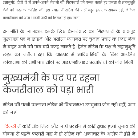
(झामुमो) दोनों ने ही अपने-अपने नेताओं की गिरफ्तारी को गलत बताते हुए जनता से सहानुभूति
लेने की भरसक कोशिश की। इस प्रयास में सोरेन की पार्टी बहुत हद तक सफल रही, लेकिन
केजरीवाल की आम आदमी पार्टी को निराशा ही हाथ लगी।
राजनीति के जानकार इसके लिए केजरीवाल का गिरफ्तारी के बावजूद
मुख्यमंत्री पद न छोड़ने और अंतरिम जमानत पर चुनाव प्रचार के लिए जेल
से बाहर आने को एक बड़ी वजह मानते हैं। हेमंत सोरेन के पक्ष में सहानुभूति
लहर का नतीजा रहा कि झारखंड में आदिवासियों के लिए आरक्षित
लोकसभा की सभी पांच सीटों पर आइएनडीआइए प्रत्याशियों को जीत मिली।
मुख्यमंत्री के पद पर रहना
केजरीवाल को पड़ा भारी
सोरेन की पत्नी कल्पना सोरेन भी विधानसभा उपचुनाव जीत गईं। वहीं, आप
को न ही
दिल्ली
में कोई सीट मिली और न ही प्रदर्शन में कोई सुधार हुआ। चुनाव की
घोषणा से पहले फरवरी माह में ही सोरेन को भ्रष्टाचार के आरोप में ईडी ने