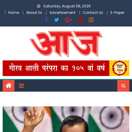
Skip
Saturday, August 08, 2026
to
Home
About Us
Advertisement
Contact Us
E-Paper
content