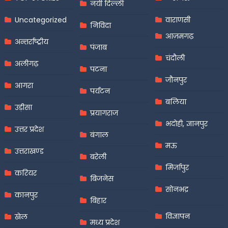
नयी दिल्ली
Uncategorized
वाराणसी
निविदा
आज़मगढ़
अन्तर्राष्ट्रीय
पंजाब
चंदौली
अलीगढ़
पटना
जौनपुर
आगरा
पर्यटन
बलिया
उड़ीसा
प्रयागराज
भदोही, ज्ञानपुर
उत्तर प्रदेश
बंगाल
मऊ
उत्तराखण्ड
बरेली
मिर्जापुर
करियर
बिजनेस
सोनभद्र
कानपुर
बिहार
विज्ञापन
खेल
मध्य प्रदेश