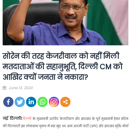
सोरेन की तरह केजरीवाल को नहीं मिली
मतदाताओं की सहानुभूति, दिल्ली CM को
आखिर क्यों जनता ने नकारा?
Posted
June 13, 2024
on
नई दिल्ली।
दिल्ली
के मुख्यमंत्री अरविंद केजरीवाल और झारखंड के पूर्व मुख्यमंत्री हेमंत सोरेन
की गिरफ्तारी इस लोकसभा चुनाव में बड़ा मुद्दा था। आम आदमी पार्टी (आप) और झारखंड मुक्ति मोर्चा