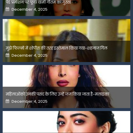
पेड प्रमोशन पर फूटा यामी गौतम का गुस्सा
Posted
December 4, 2025
on
मुझे फिल्मों में शोपीस की तरह इस्तेमाल किया गया-शहनाज गिल
Posted
December 4, 2025
on
महिलाओंको उनकी पसंद के लिए उन्हें जज किया जाता है-मलाइका
Posted
December 4, 2025
on