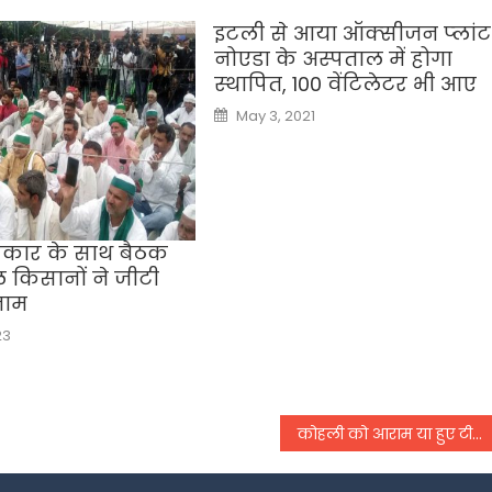
इटली से आया ऑक्‍सीजन प्‍लांट
नोएडा के अस्‍पताल में होगा
स्‍थापित, 100 वेंटिलेटर भी आए
Posted
May 3, 2021
on
कार के साथ बैठक
किसानों ने जीटी
जाम
23
कोहली को आराम या हुए टीम से बाहर, हो रही चर्चा