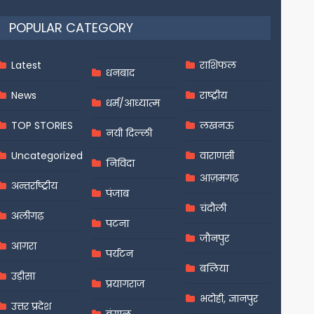
POPULAR CATEGORY
Latest
राशिफल
धनबाद
News
राष्ट्रीय
धर्म/आध्यात्म
TOP STORIES
लखनऊ
नयी दिल्ली
Uncategorized
वाराणसी
निविदा
आज़मगढ़
अन्तर्राष्ट्रीय
पंजाब
चंदौली
अलीगढ़
पटना
जौनपुर
आगरा
पर्यटन
बलिया
उड़ीसा
प्रयागराज
भदोही, ज्ञानपुर
उत्तर प्रदेश
बंगाल