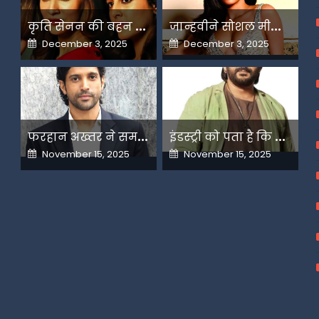
क
ृति सेनन की बहन नूपुर अगले महीने करेंगी डेस्टिनेशन मैरिज
ज
ान्हवीने सोशल मीडियापर उठाये सवाल
Posted
Posted
December 3, 2025
December 3, 2025
on
on
फ
रहान अख्तर ने समझाया देशभक्ति और अंधभक्ति का फर्क
इ
ंडस्ट्री को पता है कि मैं कहीं नहीं जाने वाला-अरशद वारसी
Posted
Posted
November 15, 2025
November 15, 2025
on
on