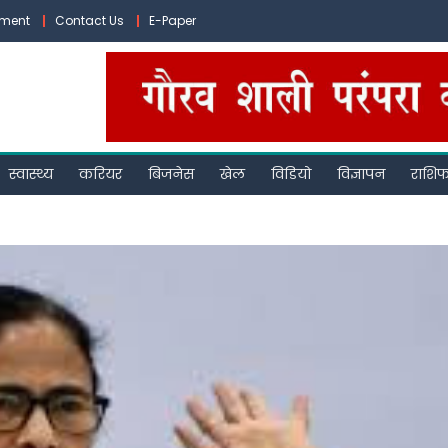
ement
Contact Us
E-Paper
स्वास्थ्य
करियर
बिजनेस
खेल
विडियो
विज्ञापन
राशि