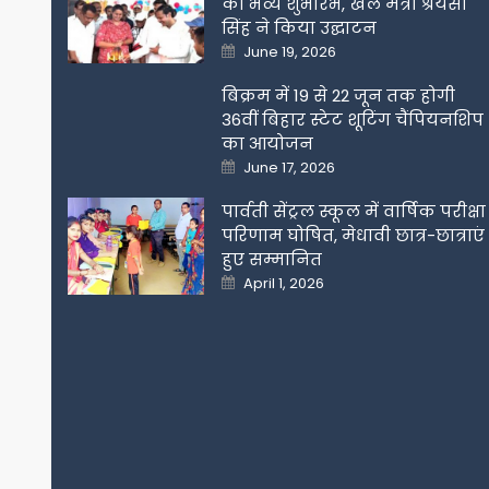
का भव्य शुभारंभ, खेल मंत्री श्रेयसी
सिंह ने किया उद्घाटन
Posted
June 19, 2026
on
बिक्रम में 19 से 22 जून तक होगी
36वीं बिहार स्टेट शूटिंग चैंपियनशिप
का आयोजन
Posted
June 17, 2026
on
पार्वती सेंट्रल स्कूल में वार्षिक परीक्षा
परिणाम घोषित, मेधावी छात्र-छात्राएं
हुए सम्मानित
Posted
April 1, 2026
on