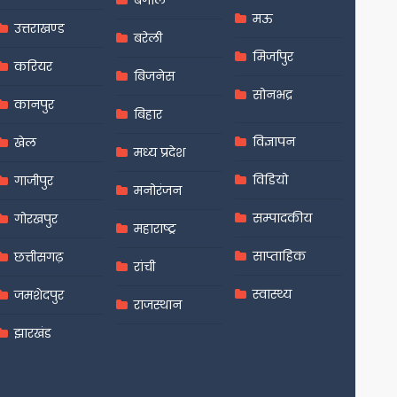
मऊ
उत्तराखण्ड
बरेली
मिर्जापुर
करियर
बिजनेस
सोनभद्र
कानपुर
बिहार
विज्ञापन
खेल
मध्य प्रदेश
विडियो
गाजीपुर
मनोरंजन
सम्पादकीय
गोरखपुर
महाराष्ट्र
साप्ताहिक
छत्तीसगढ़
रांची
स्वास्थ्य
जमशेदपुर
राजस्थान
झारखंड