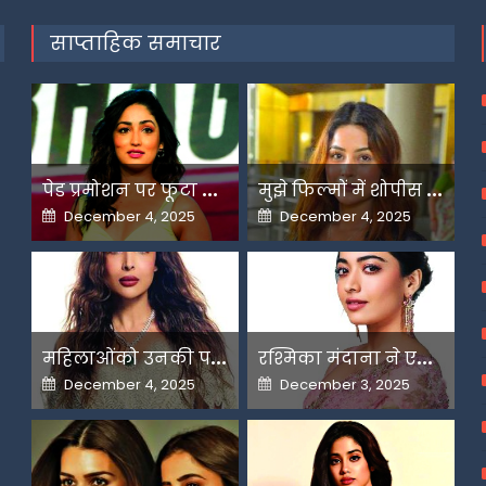
साप्ताहिक समाचार
प
ेड प्रमोशन पर फूटा यामी गौतम का गुस्सा
म
ुझे फिल्मों में शोपीस की तरह इस्तेमाल किया गया-शहनाज गिल
Posted
Posted
December 4, 2025
December 4, 2025
on
on
म
हिलाओंको उनकी पसंद के लिए उन्हें जज किया जाता है-मलाइका
र
श्मिका मंदाना ने एआई के बढ़ते दुरुपयोग पर जतायी नाराजगी
Posted
Posted
December 4, 2025
December 3, 2025
on
on