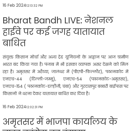
16 Feb 2024
12:13:32 PM
Bharat Bandh LIVE: नेशनल
हाईवे पर कई जगह यातायात
बाधित
संयुक्त किसान मोर्चा और अन्य ट्रेड यूनियनों के आह्वान पर आज ग्रामीण
भारत बंद किया गया है। पंजाब में भी इसका व्यापक असर देखने को मिल
रहा है। अमृतसर में अरैय्या, जालंधर में (पीएपी-फिल्लौर), पठानकोट में
एनएच-44 (दिल्ली-जम्मू), एनएच-54 (पठानकोट-अमृतसर),
एनएच-154 ( पठानकोट-डल्हौजी, चंबा) और गुरदासपुर बब्बरी बाईपास पर
किसानों ने धरना देकर यातायात बाधित कर दिया है।
16 Feb 2024
12:02:31 PM
अमृतसर में भाजपा कार्यालय के