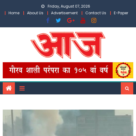
Skip
Friday, August 07, 2026
to
Home
About Us
Advertisement
Contact Us
E-Paper
content