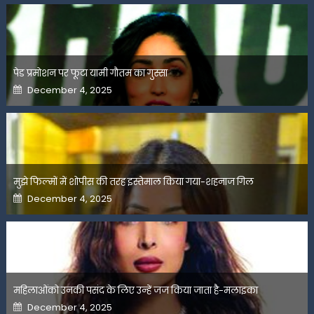
पेड प्रमोशन पर फूटा यामी गौतम का गुस्सा
Posted
December 4, 2025
on
मुझे फिल्मों में शोपीस की तरह इस्तेमाल किया गया-शहनाज गिल
Posted
December 4, 2025
on
महिलाओंको उनकी पसंद के लिए उन्हें जज किया जाता है-मलाइका
Posted
December 4, 2025
on