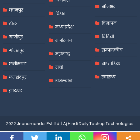
बिजनेस
सोनभद्र
कानपुर
बिहार
विज्ञापन
खेल
मध्य प्रदेश
विडियो
गाजीपुर
मनोरंजन
सम्पादकीय
गोरखपुर
महाराष्ट्र
साप्ताहिक
छत्तीसगढ़
रांची
स्वास्थ्य
जमशेदपुर
राजस्थान
झारखंड
2022 Jnanamandal Pvt. ltd.
|
Aj Hindi Daily
Techup Technologies
.