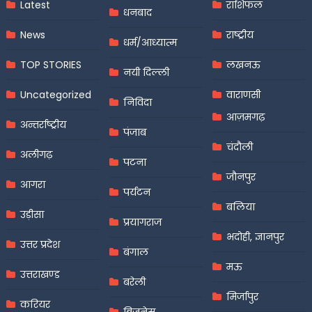
Latest
राशिफल
धनबाद
News
राष्ट्रीय
धर्म/आध्यात्म
TOP STORIES
लखनऊ
नयी दिल्ली
Uncategorized
वाराणसी
निविदा
आज़मगढ़
अन्तर्राष्ट्रीय
पंजाब
चंदौली
अलीगढ़
पटना
जौनपुर
आगरा
पर्यटन
बलिया
उड़ीसा
प्रयागराज
भदोही, ज्ञानपुर
उत्तर प्रदेश
बंगाल
मऊ
उत्तराखण्ड
बरेली
मिर्जापुर
करियर