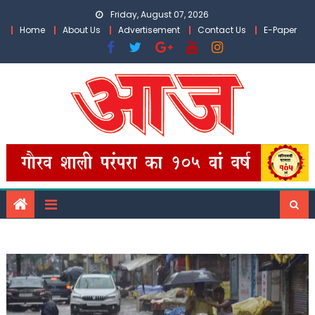
Skip
Friday, August 07, 2026
to
Home
About Us
Advertisement
Contact Us
E-Paper
content