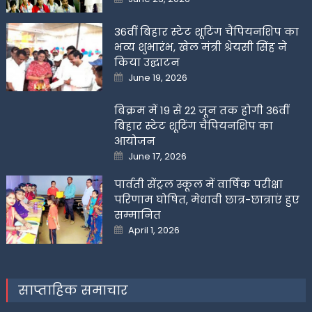
on
36वीं बिहार स्टेट शूटिंग चैंपियनशिप का
भव्य शुभारंभ, खेल मंत्री श्रेयसी सिंह ने
किया उद्घाटन
Posted
June 19, 2026
on
बिक्रम में 19 से 22 जून तक होगी 36वीं
बिहार स्टेट शूटिंग चैंपियनशिप का
आयोजन
Posted
June 17, 2026
on
पार्वती सेंट्रल स्कूल में वार्षिक परीक्षा
परिणाम घोषित, मेधावी छात्र-छात्राएं हुए
सम्मानित
Posted
April 1, 2026
on
साप्ताहिक समाचार