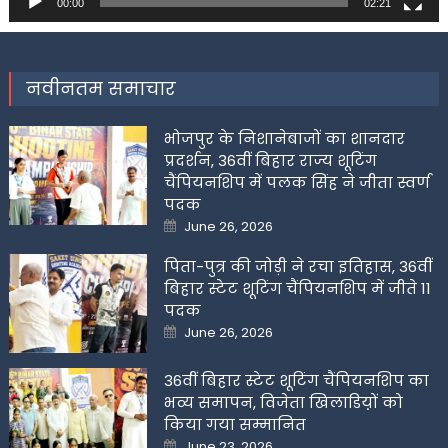
00:00
02:21
नवीनतम समाचार
भोजपुर के निशानेबाजों का शानदार
प्रदर्शन, 36वीं बिहार राज्य शूटिंग
चैंपियनशिप में पलक सिंह ने जीता स्वर्ण
पदक
Posted
June 26, 2026
on
पिता-पुत्र की जोड़ी ने रचा इतिहास, 36वीं
बिहार स्टेट शूटिंग चैंपियनशिप में जीते 11
पदक
Posted
June 26, 2026
on
36वीं बिहार स्टेट शूटिंग चैंपियनशिप का
भव्य समापन, विजेता खिलाडिय़ों को
किया गया सम्मानित
Posted
June 23, 2026