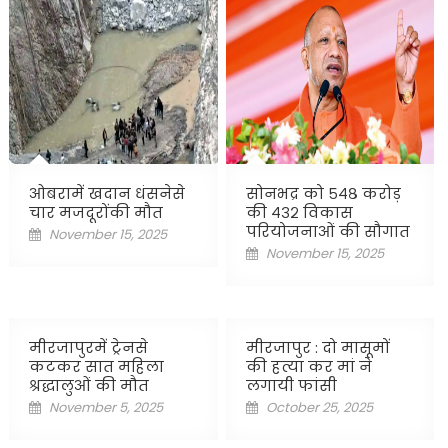
ओबरामें खदान धंसनेसे
सोनभद्र को ५४८ करोड़
चार मजदूरोंकी मौत
की ४३२ विकास
परियोजनाओं की सौगात
Posted
November 15, 2025
Posted
November 15, 2025
on
on
मीरजापुरमें ट्रेनसे
मीरजापुर : दो मासूमों
कटकर सात महिला
की हत्या कर मां ने
श्रद्धालुओं की मौत
लगायी फांसी
Posted
Posted
November 5, 2025
October 25, 2025
on
on