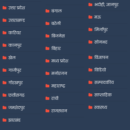
भदोही, ज्ञानपुर
उत्तर प्रदेश
बंगाल
मऊ
उत्तराखण्ड
बरेली
मिर्जापुर
करियर
बिजनेस
सोनभद्र
कानपुर
बिहार
विज्ञापन
खेल
मध्य प्रदेश
विडियो
गाजीपुर
मनोरंजन
सम्पादकीय
गोरखपुर
महाराष्ट्र
साप्ताहिक
छत्तीसगढ़
रांची
स्वास्थ्य
जमशेदपुर
राजस्थान
झारखंड