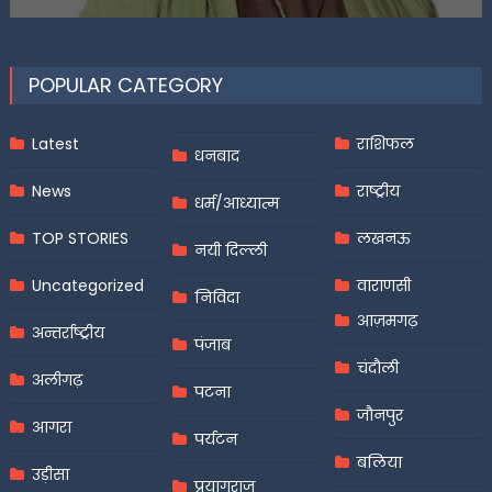
on
POPULAR CATEGORY
Latest
राशिफल
धनबाद
News
राष्ट्रीय
धर्म/आध्यात्म
TOP STORIES
लखनऊ
नयी दिल्ली
Uncategorized
वाराणसी
निविदा
आज़मगढ़
अन्तर्राष्ट्रीय
पंजाब
चंदौली
अलीगढ़
पटना
जौनपुर
आगरा
पर्यटन
बलिया
उड़ीसा
प्रयागराज