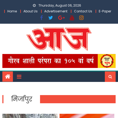
Skip
Thursday, August 06, 2026
to
Home
About Us
Advertisement
Contact Us
E-Paper
content
मिर्जापुर