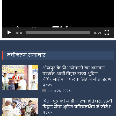
00:00
02:21
नवीनतम समाचार
भोजपुर के निशानेबाजों का शानदार
प्रदर्शन, 36वीं बिहार राज्य शूटिंग
चैंपियनशिप में पलक सिंह ने जीता स्वर्ण
पदक
Posted
June 26, 2026
on
पिता-पुत्र की जोड़ी ने रचा इतिहास, 36वीं
बिहार स्टेट शूटिंग चैंपियनशिप में जीते 11
पदक