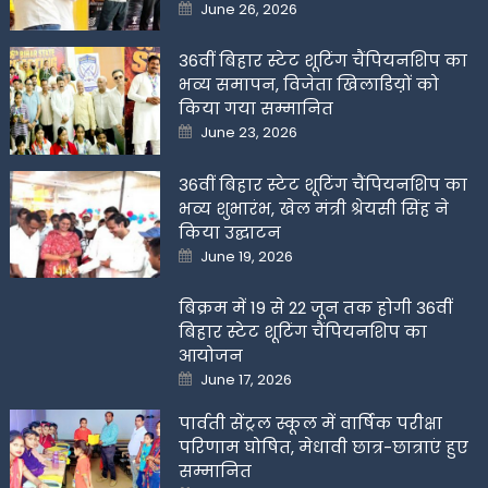
Posted
June 26, 2026
on
36वीं बिहार स्टेट शूटिंग चैंपियनशिप का
भव्य समापन, विजेता खिलाडिय़ों को
किया गया सम्मानित
Posted
June 23, 2026
on
36वीं बिहार स्टेट शूटिंग चैंपियनशिप का
भव्य शुभारंभ, खेल मंत्री श्रेयसी सिंह ने
किया उद्घाटन
Posted
June 19, 2026
on
बिक्रम में 19 से 22 जून तक होगी 36वीं
बिहार स्टेट शूटिंग चैंपियनशिप का
आयोजन
Posted
June 17, 2026
on
पार्वती सेंट्रल स्कूल में वार्षिक परीक्षा
परिणाम घोषित, मेधावी छात्र-छात्राएं हुए
सम्मानित