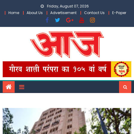
Skip
Friday, August 07, 2026
to
Home
About Us
Advertisement
Contact Us
E-Paper
content