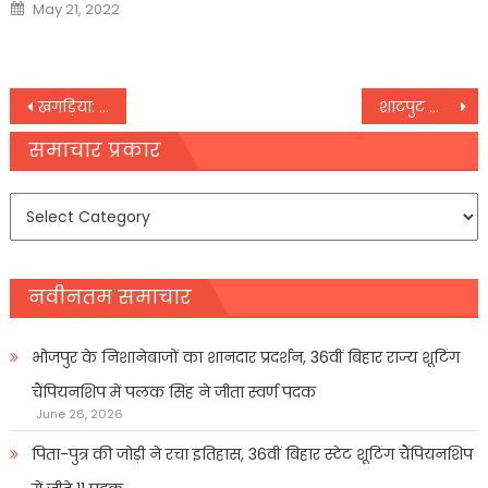
Posted
May 21, 2022
on
Post
खगड़िया: अल्पसंख्यक समुदाय के प्रतिनिधियों के साथ आयोजित बैठक में टीकाकरण पर दिया गया जोर
शाटपुट खिलाड़ी तेजिंदरपाल सिंह ने ओलंपिक के लिए किया क्वालीफाई
navigation
समाचार प्रकार
समाचार
प्रकार
नवीनतम समाचार
भोजपुर के निशानेबाजों का शानदार प्रदर्शन, 36वीं बिहार राज्य शूटिंग
चैंपियनशिप में पलक सिंह ने जीता स्वर्ण पदक
June 26, 2026
पिता-पुत्र की जोड़ी ने रचा इतिहास, 36वीं बिहार स्टेट शूटिंग चैंपियनशिप