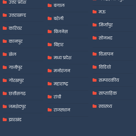
उत्तर प्रदेश
बंगाल
मऊ
उत्तराखण्ड
बरेली
मिर्जापुर
करियर
बिजनेस
सोनभद्र
कानपुर
बिहार
विज्ञापन
खेल
मध्य प्रदेश
विडियो
गाजीपुर
मनोरंजन
सम्पादकीय
गोरखपुर
महाराष्ट्र
साप्ताहिक
छत्तीसगढ़
रांची
स्वास्थ्य
जमशेदपुर
राजस्थान
झारखंड