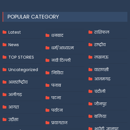
POPULAR CATEGORY
Latest
राशिफल
धनबाद
News
राष्ट्रीय
धर्म/आध्यात्म
TOP STORIES
लखनऊ
नयी दिल्ली
Uncategorized
वाराणसी
निविदा
आज़मगढ़
अन्तर्राष्ट्रीय
पंजाब
चंदौली
अलीगढ़
पटना
जौनपुर
आगरा
पर्यटन
बलिया
उड़ीसा
प्रयागराज
भदोही, ज्ञानपुर