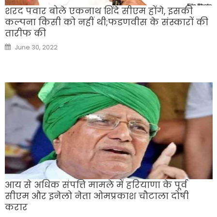
शरद पवार बोले एकनाथ शिंदे सीएम होंगे, इसकी
कल्पना किसी को नहीं थी;फडणवीस के संस्कारों की
तारीफ की
Posted
June 30, 2022
on
आय से अधिक संपत्ति मामले में हरियाणा के पूर्व
सीएम और इनेलो नेता ओमप्रकाश चौटाला दोषी
करार