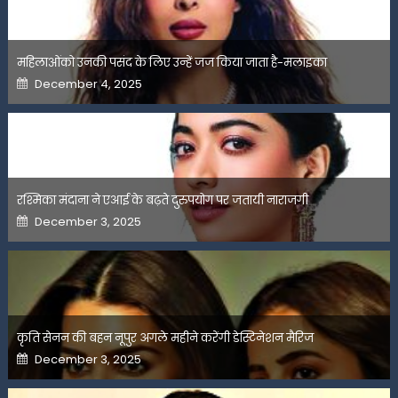
महिलाओंको उनकी पसंद के लिए उन्हें जज किया जाता है-मलाइका
Posted
December 4, 2025
on
रश्मिका मंदाना ने एआई के बढ़ते दुरुपयोग पर जतायी नाराजगी
Posted
December 3, 2025
on
कृति सेनन की बहन नूपुर अगले महीने करेंगी डेस्टिनेशन मैरिज
Posted
December 3, 2025
on