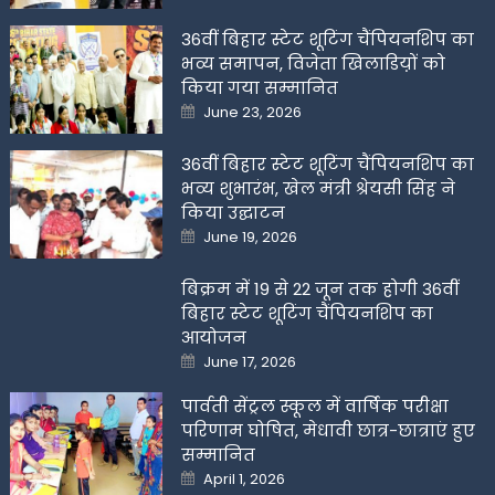
36वीं बिहार स्टेट शूटिंग चैंपियनशिप का
भव्य समापन, विजेता खिलाडिय़ों को
किया गया सम्मानित
Posted
June 23, 2026
on
36वीं बिहार स्टेट शूटिंग चैंपियनशिप का
भव्य शुभारंभ, खेल मंत्री श्रेयसी सिंह ने
किया उद्घाटन
Posted
June 19, 2026
on
बिक्रम में 19 से 22 जून तक होगी 36वीं
बिहार स्टेट शूटिंग चैंपियनशिप का
आयोजन
Posted
June 17, 2026
on
पार्वती सेंट्रल स्कूल में वार्षिक परीक्षा
परिणाम घोषित, मेधावी छात्र-छात्राएं हुए
सम्मानित
Posted
April 1, 2026
on