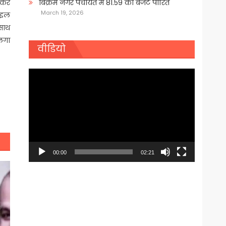
लॉकर
बिक्रम नगर पंचायत में 81.59 का बजट पारित
March 19, 2026
ाइल
साथ
लगा
वीडियो
Video
Player
00:00
02:21