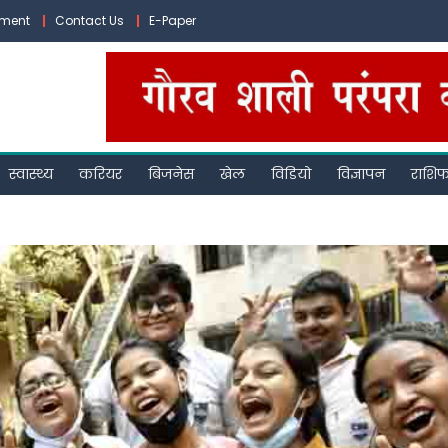
ement
Contact Us
E-Paper
स्वास्थ्य
करियर
बिजनेस
खेल
विडियो
विज्ञापन
राशि