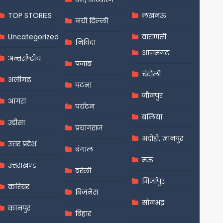
TOP STORIES
लखनऊ
नयी दिल्ली
Uncategorized
वाराणसी
निविदा
आज़मगढ़
अन्तर्राष्ट्रीय
पंजाब
चंदौली
अलीगढ़
पटना
जौनपुर
आगरा
पर्यटन
बलिया
उड़ीसा
प्रयागराज
भदोही, ज्ञानपुर
उत्तर प्रदेश
बंगाल
मऊ
उत्तराखण्ड
बरेली
मिर्जापुर
करियर
बिजनेस
सोनभद्र
कानपुर
बिहार