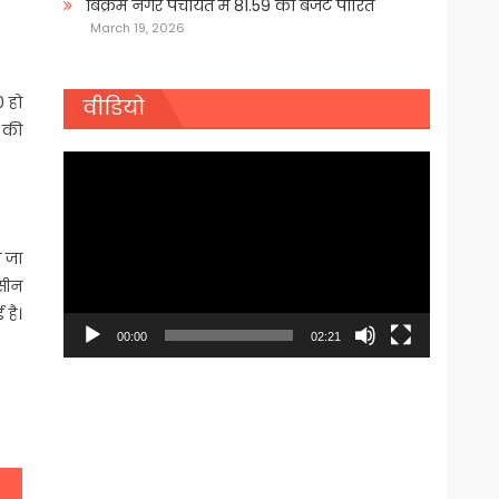
बिक्रम नगर पंचायत में 81.59 का बजट पारित
March 19, 2026
0 हो
वीडियो
श की
Video
Player
ी जा
्सीन
 है।
00:00
02:21