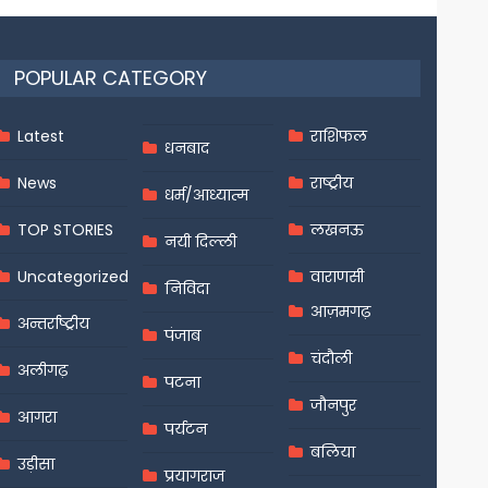
POPULAR CATEGORY
Latest
राशिफल
धनबाद
News
राष्ट्रीय
धर्म/आध्यात्म
TOP STORIES
लखनऊ
नयी दिल्ली
Uncategorized
वाराणसी
निविदा
आज़मगढ़
अन्तर्राष्ट्रीय
पंजाब
चंदौली
अलीगढ़
पटना
जौनपुर
आगरा
पर्यटन
बलिया
उड़ीसा
प्रयागराज