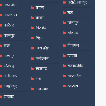
भदोही, ज्ञानपुर
उत्तर प्रदेश
बंगाल
मऊ
उत्तराखण्ड
बरेली
मिर्जापुर
करियर
बिजनेस
सोनभद्र
कानपुर
बिहार
विज्ञापन
खेल
मध्य प्रदेश
विडियो
गाजीपुर
मनोरंजन
सम्पादकीय
गोरखपुर
महाराष्ट्र
साप्ताहिक
छत्तीसगढ़
रांची
स्वास्थ्य
जमशेदपुर
राजस्थान
झारखंड