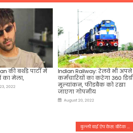
n की बर्थडे पार्टी में
Indian Railway: रेलवे भी अपने
ं का मेला,
कर्मचारियों का करेगा 360 डिग्र
मूल्यांकन, फीडबैक को रखा
3, 2022
जाएगा गोपनीय
Posted
August 20, 2022
on
बुल्ली बाई ऐप केस: बीटेक का छात्र निकला मुख्य आरोपी, दिल्ली पुलिस ने असम से किया गिरफ्तार