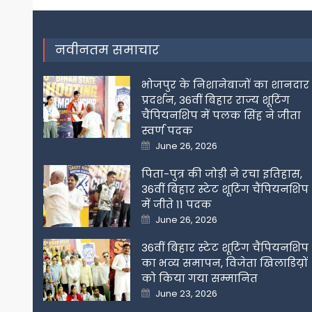
navigation
नवीनतम समाचार
भोजपुर के निशानेबाजों का शानदार
प्रदर्शन, 36वीं बिहार राज्य शूटिंग
चैंपियनशिप में पलक सिंह ने जीता
स्वर्ण पदक
Posted
June 26, 2026
on
पिता-पुत्र की जोड़ी ने रचा इतिहास,
36वीं बिहार स्टेट शूटिंग चैंपियनशिप
में जीते 11 पदक
Posted
June 26, 2026
on
36वीं बिहार स्टेट शूटिंग चैंपियनशिप
का भव्य समापन, विजेता खिलाडिय़ों
को किया गया सम्मानित
Posted
June 23, 2026
on