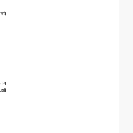
 को
ं आज
वंशी