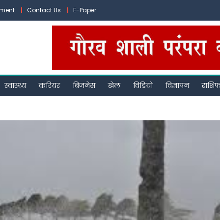
ement
Contact Us
E-Paper
स्वास्थ्य
करियर
बिजनेस
खेल
विडियो
विज्ञापन
राशि