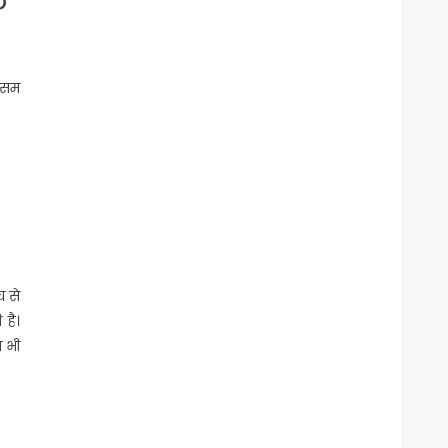
े
मौसम
च से
 है।
प भी