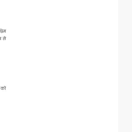
्चिम
प से
 को