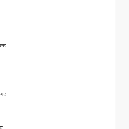
वक्त
़ गए