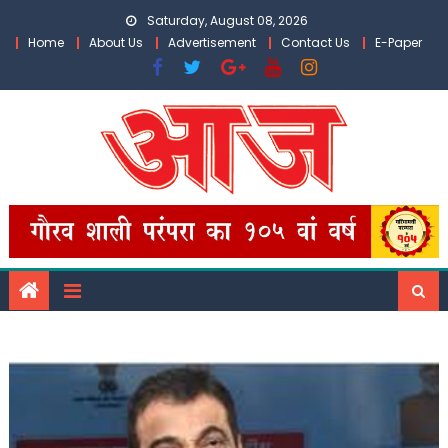
Skip
Saturday, August 08, 2026
to
Home
About Us
Advertisement
Contact Us
E-Paper
content