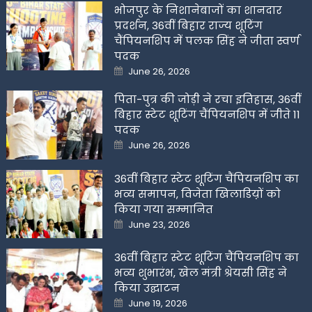
भोजपुर के निशानेबाजों का शानदार
प्रदर्शन, 36वीं बिहार राज्य शूटिंग
चैंपियनशिप में पलक सिंह ने जीता स्वर्ण
पदक
Posted
June 26, 2026
on
पिता-पुत्र की जोड़ी ने रचा इतिहास, 36वीं
बिहार स्टेट शूटिंग चैंपियनशिप में जीते 11
पदक
Posted
June 26, 2026
on
36वीं बिहार स्टेट शूटिंग चैंपियनशिप का
भव्य समापन, विजेता खिलाडिय़ों को
किया गया सम्मानित
Posted
June 23, 2026
on
36वीं बिहार स्टेट शूटिंग चैंपियनशिप का
भव्य शुभारंभ, खेल मंत्री श्रेयसी सिंह ने
किया उद्घाटन
Posted
June 19, 2026
on