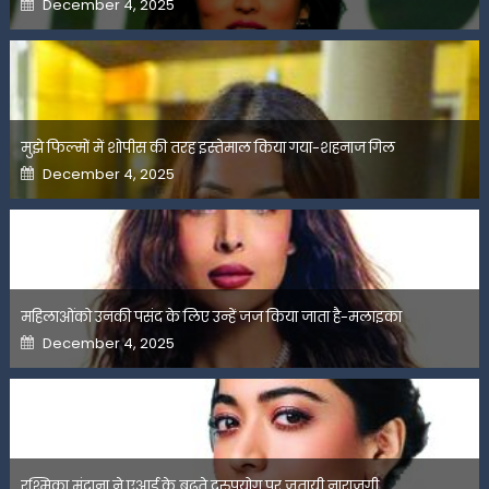
December 4, 2025
on
मुझे फिल्मों में शोपीस की तरह इस्तेमाल किया गया-शहनाज गिल
Posted
December 4, 2025
on
महिलाओंको उनकी पसंद के लिए उन्हें जज किया जाता है-मलाइका
Posted
December 4, 2025
on
रश्मिका मंदाना ने एआई के बढ़ते दुरुपयोग पर जतायी नाराजगी