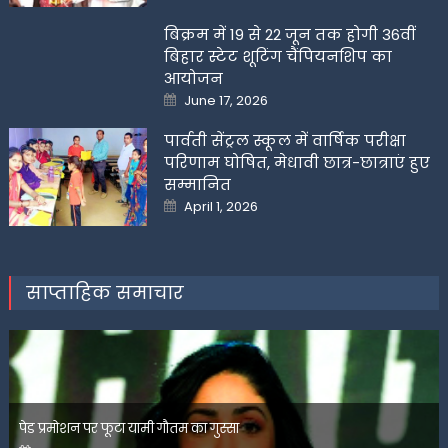
बिक्रम में 19 से 22 जून तक होगी 36वीं
बिहार स्टेट शूटिंग चैंपियनशिप का
आयोजन
Posted
June 17, 2026
on
पार्वती सेंट्रल स्कूल में वार्षिक परीक्षा
परिणाम घोषित, मेधावी छात्र-छात्राएं हुए
सम्मानित
Posted
April 1, 2026
on
साप्ताहिक समाचार
पेड प्रमोशन पर फूटा यामी गौतम का गुस्सा
Posted