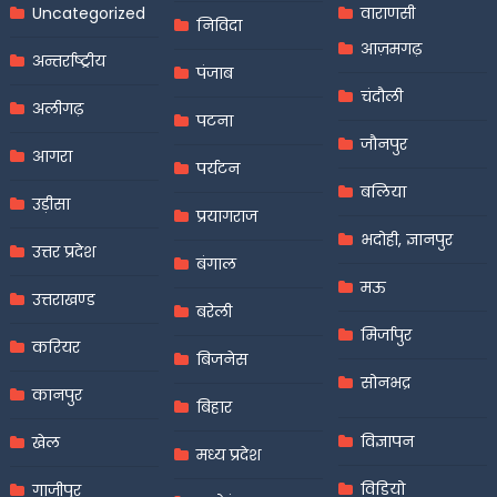
Uncategorized
वाराणसी
निविदा
आज़मगढ़
अन्तर्राष्ट्रीय
पंजाब
चंदौली
अलीगढ़
पटना
जौनपुर
आगरा
पर्यटन
बलिया
उड़ीसा
प्रयागराज
भदोही, ज्ञानपुर
उत्तर प्रदेश
बंगाल
मऊ
उत्तराखण्ड
बरेली
मिर्जापुर
करियर
बिजनेस
सोनभद्र
कानपुर
बिहार
विज्ञापन
खेल
मध्य प्रदेश
विडियो
गाजीपुर