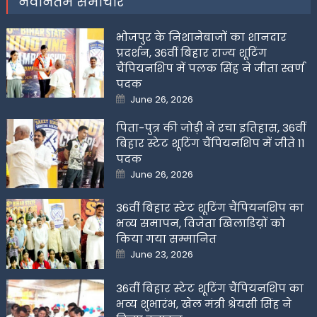
नवीनतम समाचार
भोजपुर के निशानेबाजों का शानदार
प्रदर्शन, 36वीं बिहार राज्य शूटिंग
चैंपियनशिप में पलक सिंह ने जीता स्वर्ण
पदक
Posted
June 26, 2026
on
पिता-पुत्र की जोड़ी ने रचा इतिहास, 36वीं
बिहार स्टेट शूटिंग चैंपियनशिप में जीते 11
पदक
Posted
June 26, 2026
on
36वीं बिहार स्टेट शूटिंग चैंपियनशिप का
भव्य समापन, विजेता खिलाडिय़ों को
किया गया सम्मानित
Posted
June 23, 2026
on
36वीं बिहार स्टेट शूटिंग चैंपियनशिप का
भव्य शुभारंभ, खेल मंत्री श्रेयसी सिंह ने