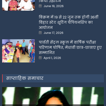
किया उद्घाटन
Posted
June 19, 2026
on
बिक्रम में 19 से 22 जून तक होगी 36वीं
बिहार स्टेट शूटिंग चैंपियनशिप का
आयोजन
Posted
June 17, 2026
on
पार्वती सेंट्रल स्कूल में वार्षिक परीक्षा
परिणाम घोषित, मेधावी छात्र-छात्राएं हुए
सम्मानित
Posted
April 1, 2026
on
साप्ताहिक समाचार