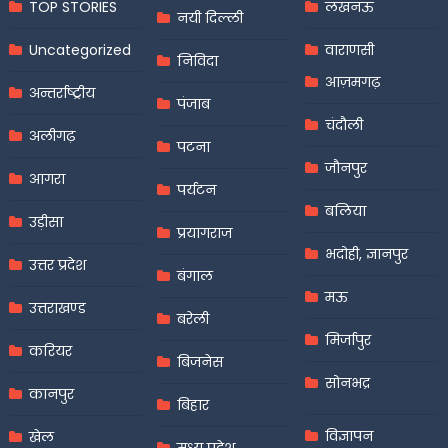
TOP STORIES
लखनऊ
नयी दिल्ली
Uncategorized
वाराणसी
निविदा
आज़मगढ़
अन्तर्राष्ट्रीय
पंजाब
चंदौली
अलीगढ़
पटना
जौनपुर
आगरा
पर्यटन
बलिया
उड़ीसा
प्रयागराज
भदोही, ज्ञानपुर
उत्तर प्रदेश
बंगाल
मऊ
उत्तराखण्ड
बरेली
मिर्जापुर
करियर
बिजनेस
सोनभद्र
कानपुर
बिहार
विज्ञापन
खेल