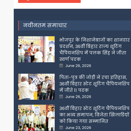
navigation
नवीनतम समाचार
भोजपुर के निशानेबाजों का शानदार
प्रदर्शन, 36वीं बिहार राज्य शूटिंग
चैंपियनशिप में पलक सिंह ने जीता
स्वर्ण पदक
Posted
June 26, 2026
on
पिता-पुत्र की जोड़ी ने रचा इतिहास,
36वीं बिहार स्टेट शूटिंग चैंपियनशिप
में जीते 11 पदक
Posted
June 26, 2026
on
36वीं बिहार स्टेट शूटिंग चैंपियनशिप
का भव्य समापन, विजेता खिलाडिय़ों
को किया गया सम्मानित
Posted
June 23, 2026
on