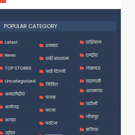
POPULAR CATEGORY
Latest
राशिफल
धनबाद
News
राष्ट्रीय
धर्म/आध्यात्म
TOP STORIES
लखनऊ
नयी दिल्ली
Uncategorized
वाराणसी
निविदा
आज़मगढ़
अन्तर्राष्ट्रीय
पंजाब
चंदौली
अलीगढ़
पटना
जौनपुर
आगरा
पर्यटन
बलिया
उड़ीसा