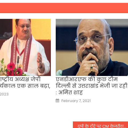
्ट्रीय अध्यक्ष जेपी
एनडीआरएफ की कुछ टीम
ार्यकाल एक साल बढ़ा,
दिल्ली से उत्तराखंड भेजी जा रही ह
: अमित शाह
 2023
Posted
February 7, 2021
on
यूपी के दौरे पर CM केजरीवाल, एयरपोर्ट पर कार्यकर्ताओं ने किया भव्य स्वागत,