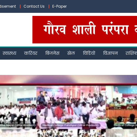
tisement
Contact Us
E-Paper
स्वास्थ्य
करियर
बिजनेस
खेल
विडियो
विज्ञापन
राशि