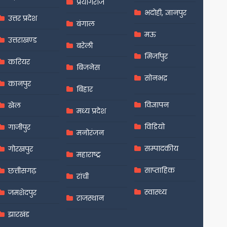
प्रयागराज
भदोही, ज्ञानपुर
उत्तर प्रदेश
बंगाल
मऊ
उत्तराखण्ड
बरेली
मिर्जापुर
करियर
बिजनेस
सोनभद्र
कानपुर
बिहार
विज्ञापन
खेल
मध्य प्रदेश
विडियो
गाजीपुर
मनोरंजन
सम्पादकीय
गोरखपुर
महाराष्ट्र
साप्ताहिक
छत्तीसगढ़
रांची
स्वास्थ्य
जमशेदपुर
राजस्थान
झारखंड