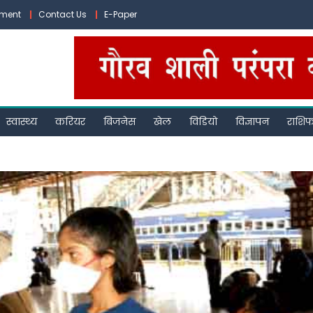
ement
Contact Us
E-Paper
स्वास्थ्य
करियर
बिजनेस
खेल
विडियो
विज्ञापन
राशि