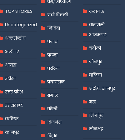
धर्म/आध्यात्म
TOP STORIES
लखनऊ
नयी दिल्ली
Uncategorized
वाराणसी
निविदा
आज़मगढ़
अन्तर्राष्ट्रीय
पंजाब
चंदौली
अलीगढ़
पटना
जौनपुर
आगरा
पर्यटन
बलिया
उड़ीसा
प्रयागराज
भदोही, ज्ञानपुर
उत्तर प्रदेश
बंगाल
मऊ
उत्तराखण्ड
बरेली
मिर्जापुर
करियर
बिजनेस
सोनभद्र
कानपुर
बिहार