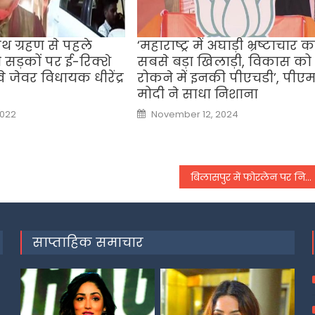
थ ग्रहण से पहले
‘महाराष्ट्र में अघाड़ी भ्रष्टाचार क
ड़कों पर ई-रिक्शे
सबसे बड़ा खिलाड़ी, विकास को
खे जेवर विधायक धीरेंद्र
रोकने में इनकी पीएचडी’, पीए
मोदी ने साधा निशाना
Posted
2022
November 12, 2024
on
बिलासपुर में फोरलेन पर निर्माणाधीन पुल की शटरिंग गिरी, 2 मजदूरों की मौत
साप्ताहिक समाचार