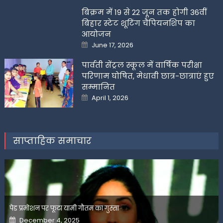
बिक्रम में 19 से 22 जून तक होगी 36वीं
बिहार स्टेट शूटिंग चैंपियनशिप का
आयोजन
Posted
June 17, 2026
on
पार्वती सेंट्रल स्कूल में वार्षिक परीक्षा
परिणाम घोषित, मेधावी छात्र-छात्राएं हुए
सम्मानित
Posted
April 1, 2026
on
साप्ताहिक समाचार
पेड प्रमोशन पर फूटा यामी गौतम का गुस्सा
Posted
December 4, 2025