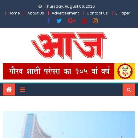
Skip
Thursday, August 06, 2026
to
Home
About Us
Advertisement
Contact Us
E-Paper
content