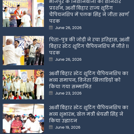
भोजपुर के निशानेबाजों का शानदार
प्रदर्शन, 36वीं बिहार राज्य शूटिंग
चैंपियनशिप में पलक सिंह ने जीता स्वर्ण
पदक
Posted
June 26, 2026
on
पिता-पुत्र की जोड़ी ने रचा इतिहास, 36वीं
बिहार स्टेट शूटिंग चैंपियनशिप में जीते 11
पदक
Posted
June 26, 2026
on
36वीं बिहार स्टेट शूटिंग चैंपियनशिप का
भव्य समापन, विजेता खिलाडिय़ों को
किया गया सम्मानित
Posted
June 23, 2026
on
36वीं बिहार स्टेट शूटिंग चैंपियनशिप का
भव्य शुभारंभ, खेल मंत्री श्रेयसी सिंह ने
किया उद्घाटन
Posted
June 19, 2026
on