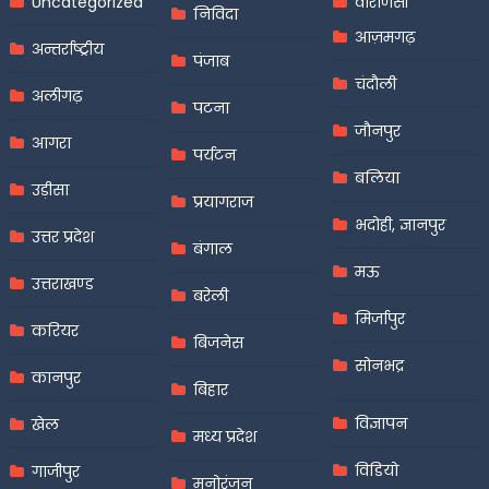
Uncategorized
वाराणसी
निविदा
आज़मगढ़
अन्तर्राष्ट्रीय
पंजाब
चंदौली
अलीगढ़
पटना
जौनपुर
आगरा
पर्यटन
बलिया
उड़ीसा
प्रयागराज
भदोही, ज्ञानपुर
उत्तर प्रदेश
बंगाल
मऊ
उत्तराखण्ड
बरेली
मिर्जापुर
करियर
बिजनेस
सोनभद्र
कानपुर
बिहार
विज्ञापन
खेल
मध्य प्रदेश
विडियो
गाजीपुर
मनोरंजन