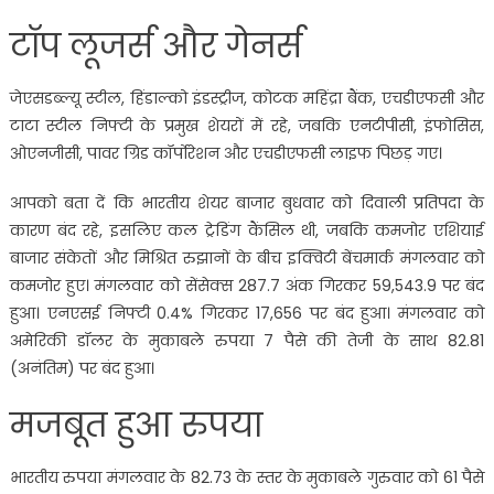
टॉप लूजर्स और गेनर्स
जेएसडब्ल्यू स्टील, हिंडाल्को इंडस्ट्रीज, कोटक महिंद्रा बैंक, एचडीएफसी और
टाटा स्टील निफ्टी के प्रमुख शेयरों में रहे, जबकि एनटीपीसी, इंफोसिस,
ओएनजीसी, पावर ग्रिड कॉर्पोरेशन और एचडीएफसी लाइफ पिछड़ गए।
आपको बता दें कि भारतीय शेयर बाजार बुधवार को दिवाली प्रतिपदा के
कारण बंद रहे, इसलिए कल ट्रेडिंग कैंसिल थी, जबकि कमजोर एशियाई
बाजार संकेतों और मिश्रित रुझानों के बीच इक्विटी बेंचमार्क मंगलवार को
कमजोर हुए। मंगलवार को सेंसेक्स 287.7 अंक गिरकर 59,543.9 पर बंद
हुआ। एनएसई निफ्टी 0.4% गिरकर 17,656 पर बंद हुआ। मंगलवार को
अमेरिकी डॉलर के मुकाबले रुपया 7 पैसे की तेजी के साथ 82.81
(अनंतिम) पर बंद हुआ।
मजबूत हुआ रुपया
भारतीय रुपया मंगलवार के 82.73 के स्तर के मुकाबले गुरुवार को 61 पैसे