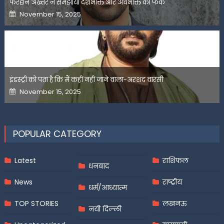
फरहान अख्तर ने समझाया देशभक्ति और अंधभक्ति का फर्क
Posted
November 15, 2025
on
इंडस्ट्री को पता है कि मैं कहीं नहीं जाने वाला-अरशद वारसी
Posted
November 15, 2025
on
POPULAR CATEGORY
Latest
राशिफल
धनबाद
News
राष्ट्रीय
धर्म/आध्यात्म
TOP STORIES
लखनऊ
नयी दिल्ली