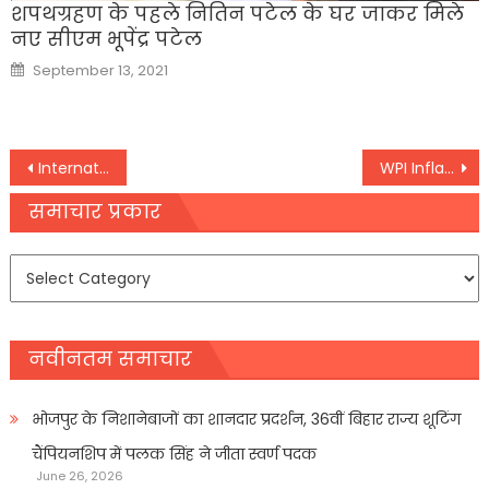
शपथग्रहण के पहले नितिन पटेल के घर जाकर मिले
नए सीएम भूपेंद्र पटेल
Posted
September 13, 2021
on
Post
International Epilepsy Day 2022: क्या मिर्गी का इलाज सर्जरी से भी मुमकिन हो सकता है?
WPI Inflation: जनवरी में नरम पड़ी थोक महंगाई दर,
navigation
समाचार प्रकार
समाचार
प्रकार
नवीनतम समाचार
भोजपुर के निशानेबाजों का शानदार प्रदर्शन, 36वीं बिहार राज्य शूटिंग
चैंपियनशिप में पलक सिंह ने जीता स्वर्ण पदक
June 26, 2026