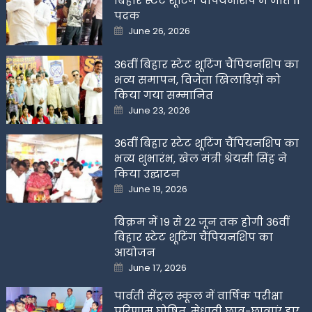
बिहार स्टेट शूटिंग चैंपियनशिप में जीते 11
पदक
Posted
June 26, 2026
on
36वीं बिहार स्टेट शूटिंग चैंपियनशिप का
भव्य समापन, विजेता खिलाडिय़ों को
किया गया सम्मानित
Posted
June 23, 2026
on
36वीं बिहार स्टेट शूटिंग चैंपियनशिप का
भव्य शुभारंभ, खेल मंत्री श्रेयसी सिंह ने
किया उद्घाटन
Posted
June 19, 2026
on
बिक्रम में 19 से 22 जून तक होगी 36वीं
बिहार स्टेट शूटिंग चैंपियनशिप का
आयोजन
Posted
June 17, 2026
on
पार्वती सेंट्रल स्कूल में वार्षिक परीक्षा
परिणाम घोषित, मेधावी छात्र-छात्राएं हुए