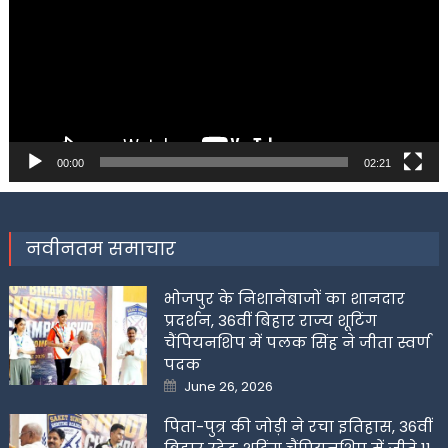
00:00
02:21
नवीनतम समाचार
भोजपुर के निशानेबाजों का शानदार
प्रदर्शन, 36वीं बिहार राज्य शूटिंग
चैंपियनशिप में पलक सिंह ने जीता स्वर्ण
पदक
Posted
June 26, 2026
on
पिता-पुत्र की जोड़ी ने रचा इतिहास, 36वीं