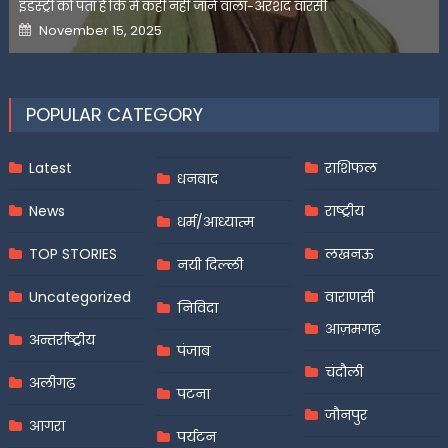
इंडस्ट्री को पता है कि मैं कहीं नहीं जाने वाला-अरशद वारसी
Posted
November 15, 2025
on
POPULAR CATEGORY
Latest
राशिफल
धनबाद
News
राष्ट्रीय
धर्म/आध्यात्म
TOP STORIES
लखनऊ
नयी दिल्ली
Uncategorized
वाराणसी
निविदा
आज़मगढ़
अन्तर्राष्ट्रीय
पंजाब
चंदौली
अलीगढ़
पटना
जौनपुर
आगरा
पर्यटन