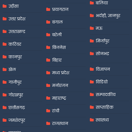
बलिया
उड़ीसा
प्रयागराज
भदोही, ज्ञानपुर
उत्तर प्रदेश
बंगाल
मऊ
उत्तराखण्ड
बरेली
मिर्जापुर
करियर
बिजनेस
सोनभद्र
कानपुर
बिहार
विज्ञापन
खेल
मध्य प्रदेश
विडियो
गाजीपुर
मनोरंजन
सम्पादकीय
गोरखपुर
महाराष्ट्र
साप्ताहिक
छत्तीसगढ़
रांची
स्वास्थ्य
जमशेदपुर
राजस्थान