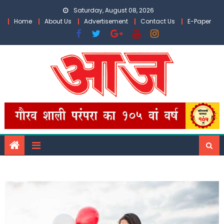
Skip
Saturday, August 08, 2026
to
Home
About Us
Advertisement
Contact Us
E-Paper
content