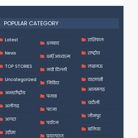
POPULAR CATEGORY
Latest
राशिफल
धनबाद
News
राष्ट्रीय
धर्म/आध्यात्म
TOP STORIES
लखनऊ
नयी दिल्ली
Uncategorized
वाराणसी
निविदा
आज़मगढ़
अन्तर्राष्ट्रीय
पंजाब
चंदौली
अलीगढ़
पटना
जौनपुर
आगरा
पर्यटन
बलिया
उड़ीसा
प्रयागराज