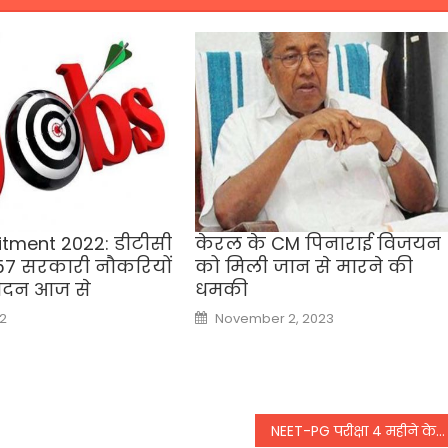
tment 2022: डीटीसी
केरल के CM पिनाराई विजयन
 357 सरकारी नौकरियों
को मिली जान से मारने की
ेदन आज से
धमकी
Posted
22
November 2, 2023
on
NEET-PG परीक्षा 4 महीने के लिए स्थगित, MBBS फाइनल ईयर के स्टूडेंट्स होंगे ड्यूटी पर तैनात: PMO