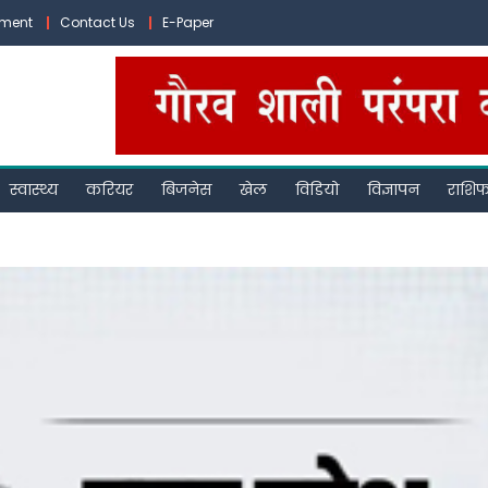
ement
Contact Us
E-Paper
स्वास्थ्य
करियर
बिजनेस
खेल
विडियो
विज्ञापन
राशि