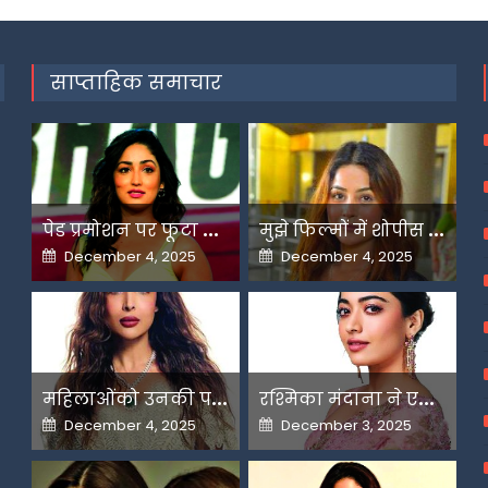
साप्ताहिक समाचार
प
ेड प्रमोशन पर फूटा यामी गौतम का गुस्सा
म
ुझे फिल्मों में शोपीस की तरह इस्तेमाल किया गया-शहनाज गिल
Posted
Posted
December 4, 2025
December 4, 2025
on
on
म
हिलाओंको उनकी पसंद के लिए उन्हें जज किया जाता है-मलाइका
र
श्मिका मंदाना ने एआई के बढ़ते दुरुपयोग पर जतायी नाराजगी
Posted
Posted
December 4, 2025
December 3, 2025
on
on