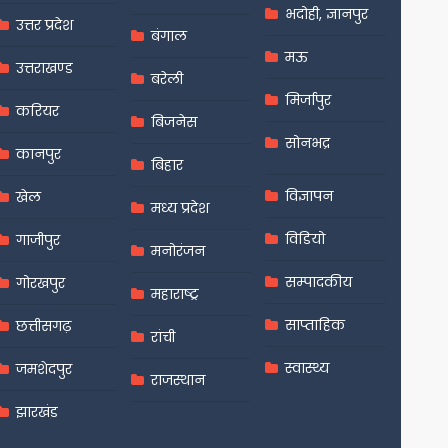
भदोही, ज्ञानपुर
उत्तर प्रदेश
बंगाल
मऊ
उत्तराखण्ड
बरेली
मिर्जापुर
करियर
बिजनेस
सोनभद्र
कानपुर
बिहार
विज्ञापन
खेल
मध्य प्रदेश
विडियो
गाजीपुर
मनोरंजन
सम्पादकीय
गोरखपुर
महाराष्ट्र
साप्ताहिक
छत्तीसगढ़
रांची
स्वास्थ्य
जमशेदपुर
राजस्थान
झारखंड