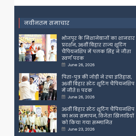
navigation
नवीनतम समाचार
भोजपुर के निशानेबाजों का शानदार
प्रदर्शन, 36वीं बिहार राज्य शूटिंग
चैंपियनशिप में पलक सिंह ने जीता
स्वर्ण पदक
Posted
June 26, 2026
on
पिता-पुत्र की जोड़ी ने रचा इतिहास,
36वीं बिहार स्टेट शूटिंग चैंपियनशिप
में जीते 11 पदक
Posted
June 26, 2026
on
36वीं बिहार स्टेट शूटिंग चैंपियनशिप
का भव्य समापन, विजेता खिलाडिय़ों
को किया गया सम्मानित
Posted
June 23, 2026
on