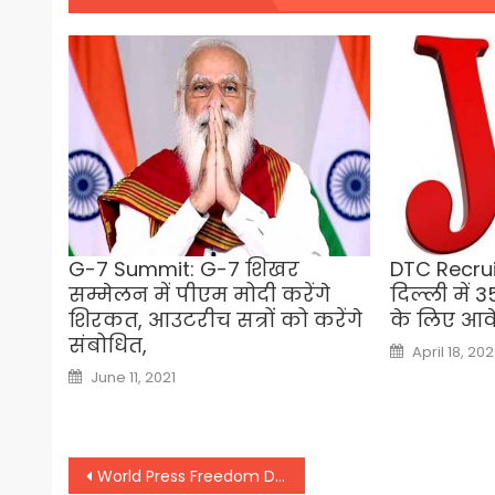
G-7 Summit: G-7 शिखर
DTC Recrui
सम्मेलन में पीएम मोदी करेंगे
दिल्ली में
शिरकत, आउटरीच सत्रों को करेंगे
के लिए आव
संबोधित,
Posted
April 18, 20
on
Posted
June 11, 2021
on
Post
World Press Freedom Day: उपराष्ट्रपति वेंकैया नायडू बोले- ‘कोरोना के दौर में पत्रकार भी फ्रंटलाइन योद्धा’