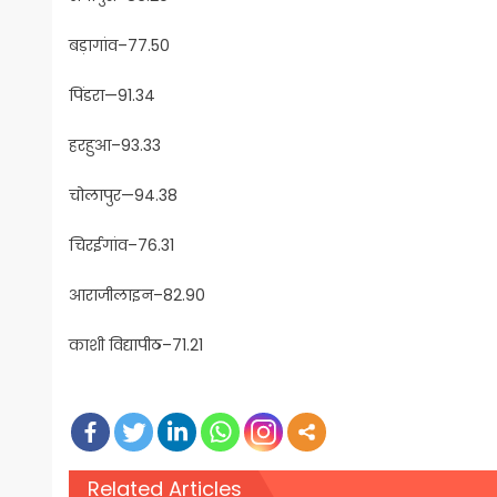
बड़ागांव–77.50
पिंडरा—91.34
हरहुआ–93.33
चोलापुर—94.38
चिरईगांव–76.31
आराजीलाइन–82.90
काशी विद्यापीठ–71.21
Related Articles