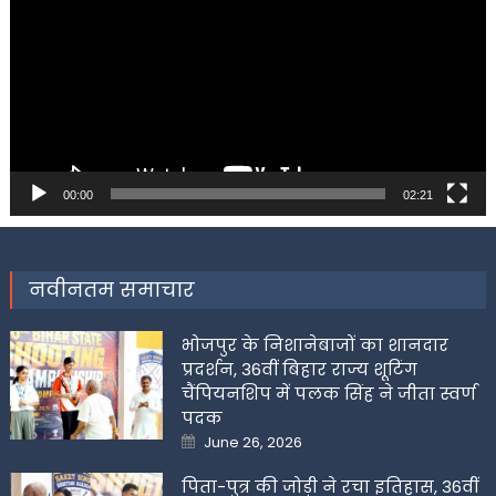
00:00
02:21
नवीनतम समाचार
भोजपुर के निशानेबाजों का शानदार
प्रदर्शन, 36वीं बिहार राज्य शूटिंग
चैंपियनशिप में पलक सिंह ने जीता स्वर्ण
पदक
Posted
June 26, 2026
on
पिता-पुत्र की जोड़ी ने रचा इतिहास, 36वीं