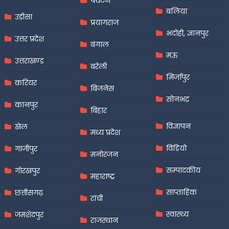
पर्यटन
बलिया
उड़ीसा
प्रयागराज
भदोही, ज्ञानपुर
उत्तर प्रदेश
बंगाल
मऊ
उत्तराखण्ड
बरेली
मिर्जापुर
करियर
बिजनेस
सोनभद्र
कानपुर
बिहार
विज्ञापन
खेल
मध्य प्रदेश
विडियो
गाजीपुर
मनोरंजन
सम्पादकीय
गोरखपुर
महाराष्ट्र
साप्ताहिक
छत्तीसगढ़
रांची
स्वास्थ्य
जमशेदपुर
राजस्थान