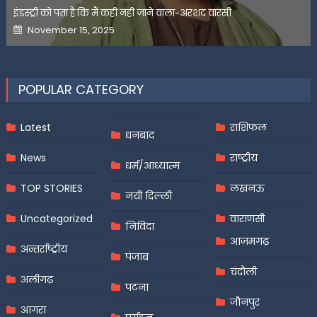
इंडस्ट्री को पता है कि मैं कहीं नहीं जाने वाला-अरशद वारसी
Posted
November 15, 2025
on
POPULAR CATEGORY
Latest
राशिफल
धनबाद
News
राष्ट्रीय
धर्म/आध्यात्म
TOP STORIES
लखनऊ
नयी दिल्ली
Uncategorized
वाराणसी
निविदा
आज़मगढ़
अन्तर्राष्ट्रीय
पंजाब
चंदौली
अलीगढ़
पटना
जौनपुर
आगरा