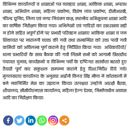
विभिन्न कार्यालयों व शाखाओं पत्र व्यवहार शाखा
,
आंकिक शाखा
,
अपराध
शाखा
,
अभियोग शाखा
,
महिला प्रकोष्ठ
,
विशेष जांच प्रकोष्ठ
,
डीसीआरबी
,
फील्ड यूनिट
,
जिला एवं नगर नियंत्रण कक्ष
,
स्थानीय अभिसूचना शाखा आदि
का वार्षिक निरीक्षण किया गया। अभिलेखों एवं गाडिय़ों का रख.रखाव सही
न होने सहित अपूर्ण होनें पर प्रभारी परिवहन शाखाए आंकिक शाखा व जन
शिकायत पर नाराजगी व्यक्त की गयी तथा सम्बन्धित को उक्त पायी गयी
कमियों को अविलम्ब पूर्ण कराने हेतु निर्देशित किया गया। अधिकारियों/
थाना प्रभारियों के साथ बैठक की गयी जिसमें सभी को आगामी त्रिस्तरीय
पंचायत चुनाव
,
कार्यक्रमों व विभिन्न पर्वों के दृष्टिगत सतर्कता बरतते हुए
तैयारी पूर्ण कर सकुशल सम्पन्न करानें हेतु दिशा.निर्देश दिये गये।
मुगलसराय कार्यालय के अनुसार आईजी विजय सिंह मीणा ने कोतवाली में
बने नवनिर्मित मेस का उद्घाटन किया। तत्पश्चात उन्होंने आरक्षी बैरक
,
शौचालय
,
सीसीटीएनएस कार्यालय
,
महिला हेल्प डेस्क
,
निर्माणाधीन आवास
आदि का निरीक्षण किया।