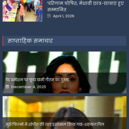
परिणाम घोषित, मेधावी छात्र-छात्राएं हुए
सम्मानित
Posted
April 1, 2026
on
साप्ताहिक समाचार
पेड प्रमोशन पर फूटा यामी गौतम का गुस्सा
Posted
December 4, 2025
on
मुझे फिल्मों में शोपीस की तरह इस्तेमाल किया गया-शहनाज गिल