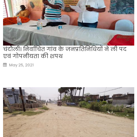
चंदौली। निर्वाचित गांव के जनप्रतिनिधियों ने ली पद
एवं गोपनीयता की शपथ
Posted
May 25, 2021
on