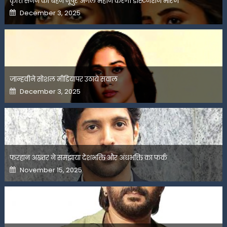
कृति सेनन की बहन नूपुर अगले महीने करेंगी डेस्टिनेशन मैरिज
Posted
December 3, 2025
on
जान्हवीने सोशल मीडियापर उठाये सवाल
Posted
December 3, 2025
on
फरहान अख्तर ने समझाया देशभक्ति और अंधभक्ति का फर्क
Posted
November 15, 2025
on