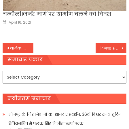
चन्दौली।जर्जर मार्ग पर ग्रामीण चलने को विवश
Posted
April 16, 2021
on
Post
थानेका निरीक्षण, थानाध्यक्ष निलंबित
दिनदहाड़े ढाई लाखकी लूट
navigation
समाचार प्रकार
समाचार
प्रकार
नवीनतम समाचार
भोजपुर के निशानेबाजों का शानदार प्रदर्शन, 36वीं बिहार राज्य शूटिंग
चैंपियनशिप में पलक सिंह ने जीता स्वर्ण पदक