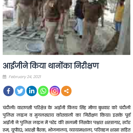
आईजीने किया थानोंका निरीक्षण
Posted
February 24, 2021
on
चंदौली। वाराणसी परिक्षेत्र के आईजी विजय सिंह मीणा बुधवार को चंदौली
पुलिस लाइन व मुगलसराय कोतवाली का निरीक्षण किया। इसके पूर्व
आईजी ने पुलिस लाइन में परेड की सलामी जिसकेा पश्चात शस्त्रागार
,
स्टोर
रूम
,
यूपी
112,
आरक्षी बैरक
,
भोजनालय
,
व्यायामशाला
,
परिवहन शाखा सहित