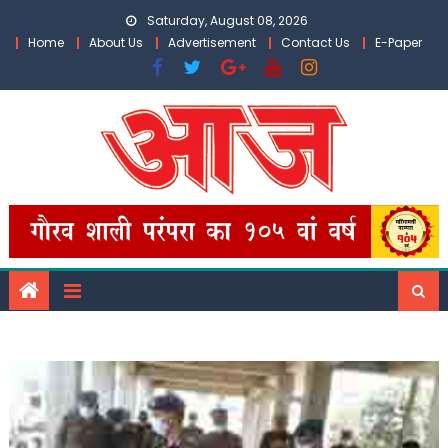
Skip
Saturday, August 08, 2026
to
Home
About Us
Advertisement
Contact Us
E-Paper
content