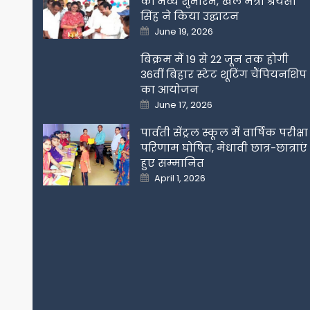
का भव्य शुभारंभ, खेल मंत्री श्रेयसी
सिंह ने किया उद्घाटन
Posted
June 19, 2026
on
बिक्रम में 19 से 22 जून तक होगी
36वीं बिहार स्टेट शूटिंग चैंपियनशिप
का आयोजन
Posted
June 17, 2026
on
पार्वती सेंट्रल स्कूल में वार्षिक परीक्षा
परिणाम घोषित, मेधावी छात्र-छात्राएं
हुए सम्मानित
Posted
April 1, 2026
on