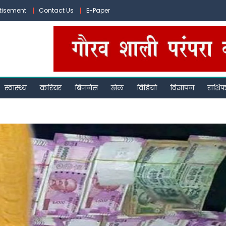
tisement
Contact Us
E-Paper
स्वास्थ्य
करियर
बिजनेस
खेल
विडियो
विज्ञापन
राशि