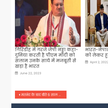
गिरिडीह में गरजे जेपी नड्डा कहा-
भारत-नेपाल
दुनिया करती है पीएम मोदी को
को लेकर ह
सलाम उनके साये में मजबूती से
Posted
April 2, 202
on
खड़ा है भारत
Posted
June 22, 2023
on
Post
मतभेद के बाद बीते 6 साल में चौथी बार नजदीक आए अखिलेश और शिवपाल
navigation