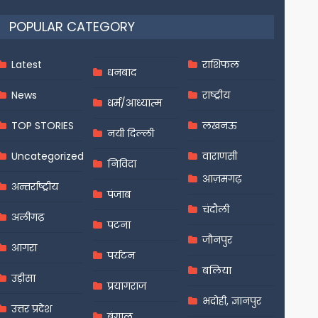
POPULAR CATEGORY
Latest
राशिफल
धनबाद
News
राष्ट्रीय
धर्म/आध्यात्म
TOP STORIES
लखनऊ
नयी दिल्ली
Uncategorized
वाराणसी
निविदा
आज़मगढ़
अन्तर्राष्ट्रीय
पंजाब
चंदौली
अलीगढ़
पटना
जौनपुर
आगरा
पर्यटन
बलिया
उड़ीसा
प्रयागराज
भदोही, ज्ञानपुर
उत्तर प्रदेश
बंगाल