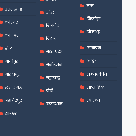
मऊ
उत्तराखण्ड
बरेली
मिर्जापुर
करियर
बिजनेस
सोनभद्र
कानपुर
बिहार
विज्ञापन
खेल
मध्य प्रदेश
विडियो
गाजीपुर
मनोरंजन
सम्पादकीय
गोरखपुर
महाराष्ट्र
साप्ताहिक
छत्तीसगढ़
रांची
स्वास्थ्य
जमशेदपुर
राजस्थान
झारखंड