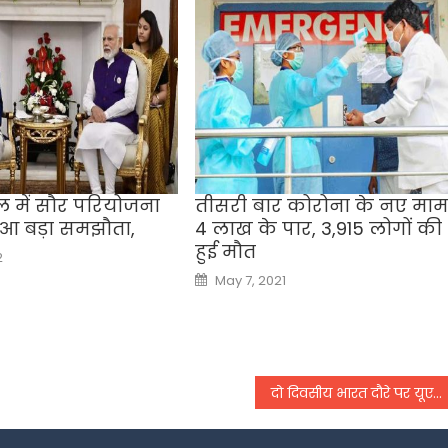
 में सौर परियोजना
तीसरी बार कोरोना के नए माम
ुआ बड़ा समझौता,
4 लाख के पार, 3,915 लोगों की
हुई मौत
2
Posted
May 7, 2021
on
दो दिवसीय भारत दौरे पर यूएई के विदेश मंत्री