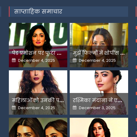
साप्ताहिक समाचार
प
ेड प्रमोशन पर फूटा यामी गौतम का गुस्सा
म
ुझे फिल्मों में शोपीस की तरह इस्तेमाल किया गया-शहनाज गिल
Posted
Posted
December 4, 2025
December 4, 2025
on
on
म
हिलाओंको उनकी पसंद के लिए उन्हें जज किया जाता है-मलाइका
र
श्मिका मंदाना ने एआई के बढ़ते दुरुपयोग पर जतायी नाराजगी
Posted
Posted
December 4, 2025
December 3, 2025
on
on