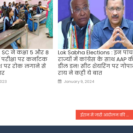
 SC ने कक्षा 5 और 8
Lok Sabha Elections : इन पांच
ड परीक्षा पर कर्नाटक
राज्यों में कांग्रेस के साथ AAP 
श पर रोक लगाने से
डील डन! सीट शेयरिंग पर गोप
ार
राय ने कही ये बात
Posted
2023
January 9, 2024
on
ईरान में जारी आंदोलन की आंच भारत तक पहुंची, केरल में महिलाओं ने हिजाब जलाकर किया प्रदर्शन