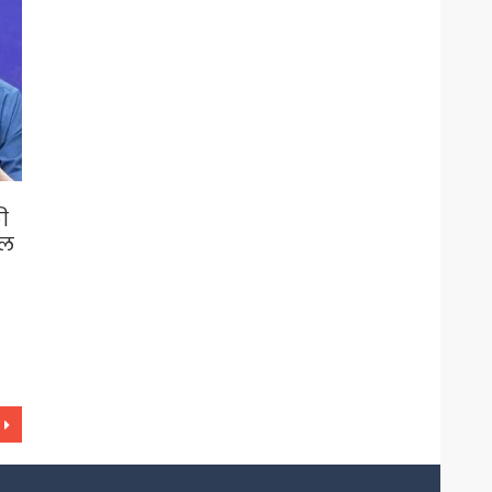
की
ाल