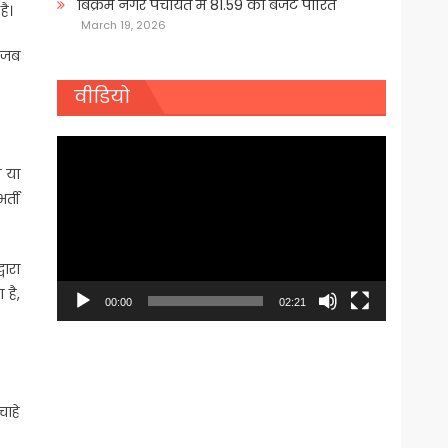
बिक्रम नगर पंचायत में 81.59 का बजट पारित
ै।
March 19, 2026
, जब
वीडियो
Video
Player
 या
र्ती
वारा
 है,
00:00
02:21
चाहे