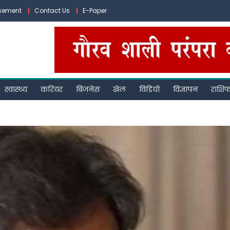
isement
Contact Us
E-Paper
स्वास्थ्य
करियर
बिजनेस
खेल
विडियो
विज्ञापन
राशि