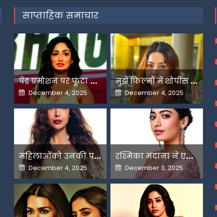
साप्ताहिक समाचार
प
ेड प्रमोशन पर फूटा यामी गौतम का गुस्सा
म
ुझे फिल्मों में शोपीस की तरह इस्तेमाल किया गया-शहनाज गिल
Posted
Posted
December 4, 2025
December 4, 2025
on
on
म
हिलाओंको उनकी पसंद के लिए उन्हें जज किया जाता है-मलाइका
र
श्मिका मंदाना ने एआई के बढ़ते दुरुपयोग पर जतायी नाराजगी
Posted
Posted
December 4, 2025
December 3, 2025
on
on