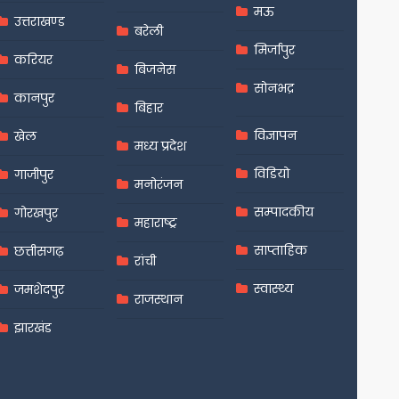
मऊ
उत्तराखण्ड
बरेली
मिर्जापुर
करियर
बिजनेस
सोनभद्र
कानपुर
बिहार
विज्ञापन
खेल
मध्य प्रदेश
विडियो
गाजीपुर
मनोरंजन
सम्पादकीय
गोरखपुर
महाराष्ट्र
साप्ताहिक
छत्तीसगढ़
रांची
स्वास्थ्य
जमशेदपुर
राजस्थान
झारखंड