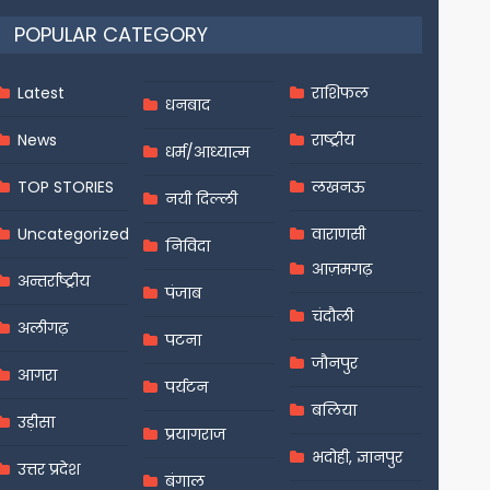
POPULAR CATEGORY
Latest
राशिफल
धनबाद
News
राष्ट्रीय
धर्म/आध्यात्म
TOP STORIES
लखनऊ
नयी दिल्ली
Uncategorized
वाराणसी
निविदा
आज़मगढ़
अन्तर्राष्ट्रीय
पंजाब
चंदौली
अलीगढ़
पटना
जौनपुर
आगरा
पर्यटन
बलिया
उड़ीसा
प्रयागराज
भदोही, ज्ञानपुर
उत्तर प्रदेश
बंगाल