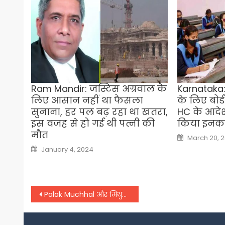
Ram Mandir: जस्टिस अग्रवाल के
Karnataka:
लिए आसान नहीं था फैसला
के लिए बोर्
सुनाना, हर पल बढ़ रहा था खतरा,
HC के आदे
इस वजह से हो गई थी पत्नी की
किया इनक
मौत
Posted
March 20, 
on
Posted
January 4, 2024
on
Post
Palak Muchhal और मिथुन शर्मा के वेडिंग रिसेप्शन में पहुंची फिल्म इंडस्ट्री की कई बड़ी हस्तियां
navigation