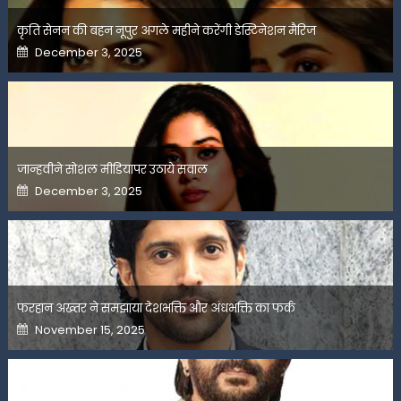
कृति सेनन की बहन नूपुर अगले महीने करेंगी डेस्टिनेशन मैरिज
Posted
December 3, 2025
on
जान्हवीने सोशल मीडियापर उठाये सवाल
Posted
December 3, 2025
on
फरहान अख्तर ने समझाया देशभक्ति और अंधभक्ति का फर्क
Posted
November 15, 2025
on