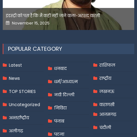
इंडस्ट्री को पता है कि मैं कहीं नहीं जाने वाला-अरशद वारसी
Posted
November 15, 2025
on
POPULAR CATEGORY
Latest
राशिफल
धनबाद
News
राष्ट्रीय
धर्म/आध्यात्म
TOP STORIES
लखनऊ
नयी दिल्ली
Uncategorized
वाराणसी
निविदा
आज़मगढ़
अन्तर्राष्ट्रीय
पंजाब
चंदौली
अलीगढ़
पटना