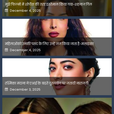
मुझे फिल्मों में शोपीस की तरह इस्तेमाल किया गया-शहनाज गिल
Posted
December 4, 2025
on
महिलाओंको उनकी पसंद के लिए उन्हें जज किया जाता है-मलाइका
Posted
December 4, 2025
on
रश्मिका मंदाना ने एआई के बढ़ते दुरुपयोग पर जतायी नाराजगी
Posted
December 3, 2025
on