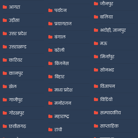
जौनपुर
आगरा
पर्यटन
बलिया
उड़ीसा
प्रयागराज
भदोही, ज्ञानपुर
उत्तर प्रदेश
बंगाल
मऊ
उत्तराखण्ड
बरेली
मिर्जापुर
करियर
बिजनेस
सोनभद्र
कानपुर
बिहार
विज्ञापन
खेल
मध्य प्रदेश
विडियो
गाजीपुर
मनोरंजन
सम्पादकीय
गोरखपुर
महाराष्ट्र
साप्ताहिक
छत्तीसगढ़
रांची