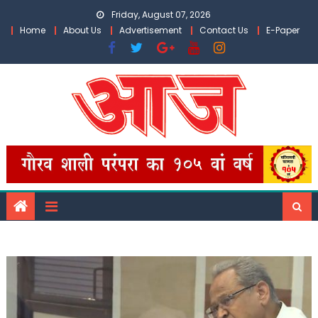
Skip
Friday, August 07, 2026
to
Home
About Us
Advertisement
Contact Us
E-Paper
content