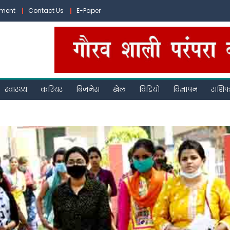
ement
Contact Us
E-Paper
स्वास्थ्य
करियर
बिजनेस
खेल
विडियो
विज्ञापन
राशि