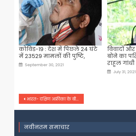
कोविड-19 : देश में पिछले 24 घंटे
विवादों और
में 23529 मामलों की पुष्टि,
बोने का प
राहुल गांधी
Posted
September 30, 2021
on
Posted
July 31, 2021
on
Post
भारत- दक्षिण अफ्रीका के बीच तीसरे टेस्ट में किसका पलड़ा भारी,
navigation
नवीनतम समाचार