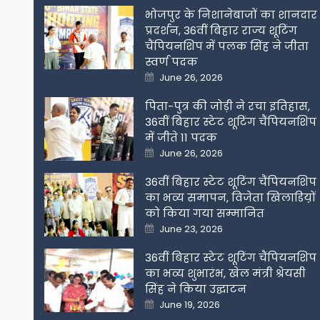
भोजपुर के निशानेबाजों का शानदार
प्रदर्शन, 36वीं बिहार राज्य शूटिंग
चैंपियनशिप में पलक सिंह ने जीता
स्वर्ण पदक
Posted
June 26, 2026
on
पिता-पुत्र की जोड़ी ने रचा इतिहास,
36वीं बिहार स्टेट शूटिंग चैंपियनशिप
में जीते 11 पदक
Posted
June 26, 2026
on
36वीं बिहार स्टेट शूटिंग चैंपियनशिप
का भव्य समापन, विजेता खिलाडिय़ों
को किया गया सम्मानित
Posted
June 23, 2026
on
36वीं बिहार स्टेट शूटिंग चैंपियनशिप
का भव्य शुभारंभ, खेल मंत्री श्रेयसी
सिंह ने किया उद्घाटन
Posted
June 19, 2026
on