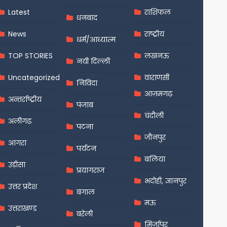
Latest
राशिफल
धनबाद
News
राष्ट्रीय
धर्म/आध्यात्म
TOP STORIES
लखनऊ
नयी दिल्ली
Uncategorized
वाराणसी
निविदा
आज़मगढ़
अन्तर्राष्ट्रीय
पंजाब
चंदौली
अलीगढ़
पटना
जौनपुर
आगरा
पर्यटन
बलिया
उड़ीसा
प्रयागराज
भदोही, ज्ञानपुर
उत्तर प्रदेश
बंगाल
मऊ
उत्तराखण्ड
बरेली
मिर्जापुर