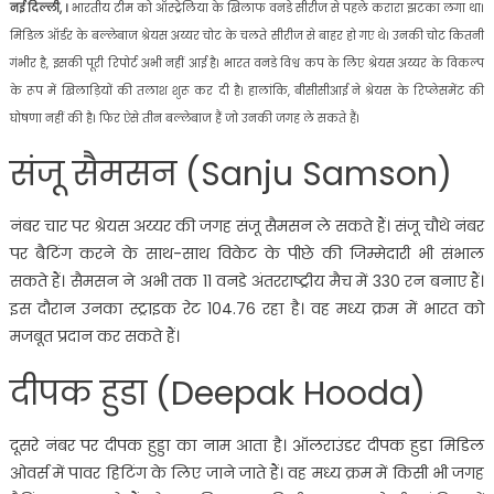
नई दिल्ली, ।
भारतीय टीम को ऑस्ट्रेलिया के खिलाफ वनडे सीरीज से पहले करारा झटका लगा था।
मिडिल ऑर्डर के बल्लेबाज श्रेयस अय्यर चोट के चलते सीरीज से बाहर हो गए थे। उनकी चोट कितनी
गंभीर है, इसकी पूरी रिपोर्ट अभी नहीं आई है। भारत वनडे विश्व कप के लिए श्रेयस अय्यर के विकल्प
के रूप में खिलाड़ियों की तलाश शुरू कर दी है। हालांकि, बीसीसीआई ने श्रेयस के रिप्लेसमेंट की
घोषणा नहीं की है। फिर ऐसे तीन बल्लेबाज हैं जो उनकी जगह ले सकते हैं।
संजू सैमसन (Sanju Samson)
नंबर चार पर श्रेयस अय्यर की जगह संजू सैमसन ले सकते हैं। संजू चौथे नंबर
पर बैटिंग करने के साथ-साथ विकेट के पीछे की जिम्मेदारी भी संभाल
सकते हैं। सैमसन ने अभी तक 11 वनडे अंतरराष्ट्रीय मैच में 330 रन बनाए हैं।
इस दौरान उनका स्ट्राइक रेट 104.76 रहा है। वह मध्य क्रम में भारत को
मजबूत प्रदान कर सकते हैं।
दीपक हुडा (Deepak Hooda)
दूसरे नंबर पर दीपक हुड्डा का नाम आता है। ऑलराउंडर दीपक हुडा मिडिल
ओवर्स में पावर हिटिंग के लिए जाने जाते हैं। वह मध्य क्रम में किसी भी जगह