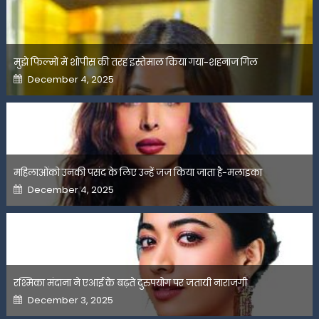
मुझे फिल्मों में शोपीस की तरह इस्तेमाल किया गया-शहनाज गिल
Posted
December 4, 2025
on
महिलाओंको उनकी पसंद के लिए उन्हें जज किया जाता है-मलाइका
Posted
December 4, 2025
on
रश्मिका मंदाना ने एआई के बढ़ते दुरुपयोग पर जतायी नाराजगी
Posted
December 3, 2025
on