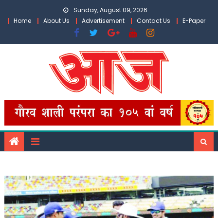
Skip
Sunday, August 09, 2026
to
Home
About Us
Advertisement
Contact Us
E-Paper
content