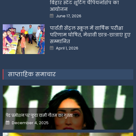
बिहार स्टेट शूटिंग चैंपियनशिप का
आयोजन
Posted
June 17, 2026
on
पार्वती सेंट्रल स्कूल में वार्षिक परीक्षा
परिणाम घोषित, मेधावी छात्र-छात्राएं हुए
सम्मानित
Posted
April 1, 2026
on
साप्ताहिक समाचार
पेड प्रमोशन पर फूटा यामी गौतम का गुस्सा
Posted
December 4, 2025
on