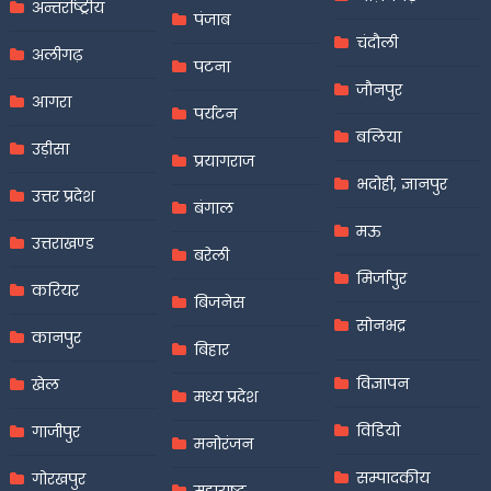
अन्तर्राष्ट्रीय
पंजाब
चंदौली
अलीगढ़
पटना
जौनपुर
आगरा
पर्यटन
बलिया
उड़ीसा
प्रयागराज
भदोही, ज्ञानपुर
उत्तर प्रदेश
बंगाल
मऊ
उत्तराखण्ड
बरेली
मिर्जापुर
करियर
बिजनेस
सोनभद्र
कानपुर
बिहार
विज्ञापन
खेल
मध्य प्रदेश
विडियो
गाजीपुर
मनोरंजन
सम्पादकीय
गोरखपुर