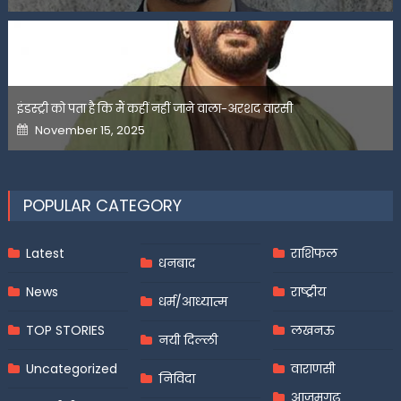
इंडस्ट्री को पता है कि मैं कहीं नहीं जाने वाला-अरशद वारसी
Posted
November 15, 2025
on
POPULAR CATEGORY
Latest
राशिफल
धनबाद
News
राष्ट्रीय
धर्म/आध्यात्म
TOP STORIES
लखनऊ
नयी दिल्ली
Uncategorized
वाराणसी
निविदा
आज़मगढ़