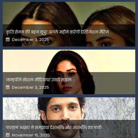
कृति सेनन की बहन नूपुर अगले महीने करेंगी डेस्टिनेशन मैरिज
Posted
December 3, 2025
on
जान्हवीने सोशल मीडियापर उठाये सवाल
Posted
December 3, 2025
on
फरहान अख्तर ने समझाया देशभक्ति और अंधभक्ति का फर्क
Posted
November 15, 2025
on