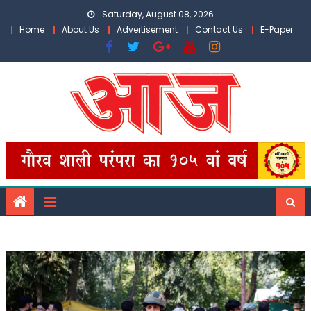
Skip
Saturday, August 08, 2026
to
Home
About Us
Advertisement
Contact Us
E-Paper
content