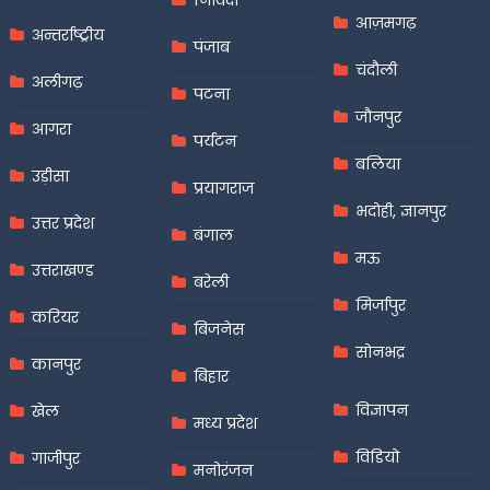
आज़मगढ़
अन्तर्राष्ट्रीय
पंजाब
चंदौली
अलीगढ़
पटना
जौनपुर
आगरा
पर्यटन
बलिया
उड़ीसा
प्रयागराज
भदोही, ज्ञानपुर
उत्तर प्रदेश
बंगाल
मऊ
उत्तराखण्ड
बरेली
मिर्जापुर
करियर
बिजनेस
सोनभद्र
कानपुर
बिहार
विज्ञापन
खेल
मध्य प्रदेश
विडियो
गाजीपुर
मनोरंजन