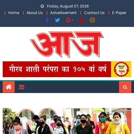
Skip
Friday, August 07, 2026
to
Home
About Us
Advertisement
Contact Us
E-Paper
content