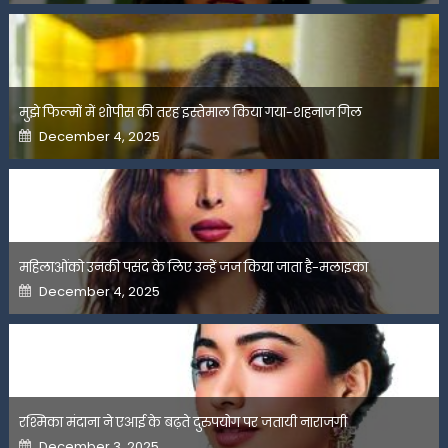
मुझे फिल्मों में शोपीस की तरह इस्तेमाल किया गया-शहनाज गिल
Posted
December 4, 2025
on
महिलाओंको उनकी पसंद के लिए उन्हें जज किया जाता है-मलाइका
Posted
December 4, 2025
on
रश्मिका मंदाना ने एआई के बढ़ते दुरुपयोग पर जतायी नाराजगी
Posted
December 3, 2025