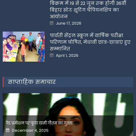
बिक्रम में 19 से 22 जून तक होगी 36वीं
बिहार स्टेट शूटिंग चैंपियनशिप का
आयोजन
Posted
June 17, 2026
on
पार्वती सेंट्रल स्कूल में वार्षिक परीक्षा
परिणाम घोषित, मेधावी छात्र-छात्राएं हुए
सम्मानित
Posted
April 1, 2026
on
साप्ताहिक समाचार
पेड प्रमोशन पर फूटा यामी गौतम का गुस्सा
Posted
December 4, 2025
on