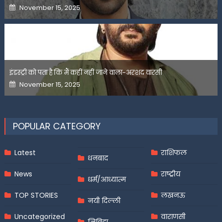
Posted
November 15, 2025
on
इंडस्ट्री को पता है कि मैं कहीं नहीं जाने वाला-अरशद वारसी
Posted
November 15, 2025
on
POPULAR CATEGORY
Latest
राशिफल
धनबाद
News
राष्ट्रीय
धर्म/आध्यात्म
TOP STORIES
लखनऊ
नयी दिल्ली
Uncategorized
वाराणसी
निविदा