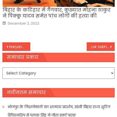
बिहार के कटिहार में गैंगवार, कुख्यात मोहना ठाकुर
ने पिक्कू यादव समेत पांच लोगों की हत्या की
Posted
December 2, 2022
on
Post
Haryana: ‘हमने फ्लोर टेस्ट जीता है फिर जीतेंगे’, हरियाणा में सियासी संग्राम के बीच बोले CM नायब सैनी
Lok Sabha Election: भाजपा उम्मीदवार रवि किशन ने गोरखपुर लोकसभा सीट से किया नामांकन
navigation
समाचार प्रकार
समाचार
प्रकार
नवीनतम समाचार
भोजपुर के निशानेबाजों का शानदार प्रदर्शन, 36वीं बिहार राज्य शूटिंग
चैंपियनशिप में पलक सिंह ने जीता स्वर्ण पदक