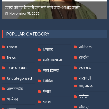
इंडस्ट्री को पता है कि मैं कहीं नहीं जाने वाला-अरशद वारसी
Posted
November 15, 2025
on
POPULAR CATEGORY
Latest
राशिफल
धनबाद
News
राष्ट्रीय
धर्म/आध्यात्म
TOP STORIES
लखनऊ
नयी दिल्ली
Uncategorized
वाराणसी
निविदा
आज़मगढ़
अन्तर्राष्ट्रीय
पंजाब
चंदौली
अलीगढ़
पटना
जौनपुर