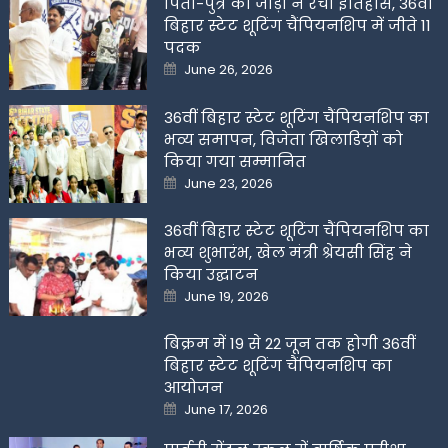
पिता-पुत्र की जोड़ी ने रचा इतिहास, 36वीं
बिहार स्टेट शूटिंग चैंपियनशिप में जीते 11
पदक
Posted
June 26, 2026
on
36वीं बिहार स्टेट शूटिंग चैंपियनशिप का
भव्य समापन, विजेता खिलाडिय़ों को
किया गया सम्मानित
Posted
June 23, 2026
on
36वीं बिहार स्टेट शूटिंग चैंपियनशिप का
भव्य शुभारंभ, खेल मंत्री श्रेयसी सिंह ने
किया उद्घाटन
Posted
June 19, 2026
on
बिक्रम में 19 से 22 जून तक होगी 36वीं
बिहार स्टेट शूटिंग चैंपियनशिप का
आयोजन
Posted
June 17, 2026
on