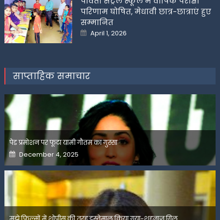
पार्वती सेंट्रल स्कूल में वार्षिक परीक्षा
परिणाम घोषित, मेधावी छात्र-छात्राएं हुए
सम्मानित
Posted
April 1, 2026
on
साप्ताहिक समाचार
पेड प्रमोशन पर फूटा यामी गौतम का गुस्सा
Posted
December 4, 2025
on
मुझे फिल्मों में शोपीस की तरह इस्तेमाल किया गया-शहनाज गिल