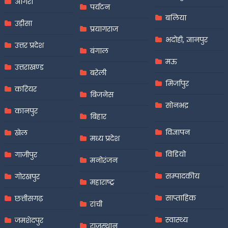
आगरा
पर्यटन
बलिया
उड़ीसा
प्रयागराज
भदोही, ज्ञानपुर
उत्तर प्रदेश
बंगाल
मऊ
उत्तराखण्ड
बरेली
मिर्जापुर
करियर
बिजनेस
सोनभद्र
कानपुर
बिहार
विज्ञापन
खेल
मध्य प्रदेश
विडियो
गाजीपुर
मनोरंजन
सम्पादकीय
गोरखपुर
महाराष्ट्र
साप्ताहिक
छत्तीसगढ़
रांची
स्वास्थ्य
जमशेदपुर
राजस्थान