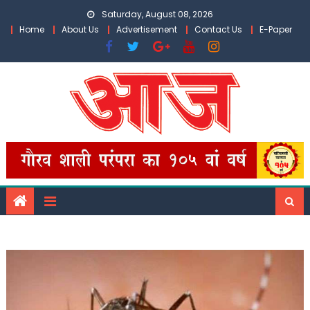
Skip
Saturday, August 08, 2026
to
Home
About Us
Advertisement
Contact Us
E-Paper
content