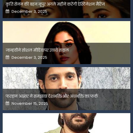
कृति सेनन की बहन नूपुर अगले महीने करेंगी डेस्टिनेशन मैरिज
Posted
December 3, 2025
on
जान्हवीने सोशल मीडियापर उठाये सवाल
Posted
December 3, 2025
on
फरहान अख्तर ने समझाया देशभक्ति और अंधभक्ति का फर्क
Posted
November 15, 2025
on