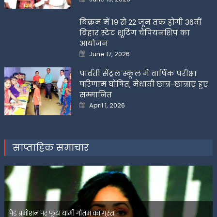
on
बिक्रम में 19 से 22 जून तक होगी 36वीं
बिहार स्टेट शूटिंग चैंपियनशिप का
आयोजन
Posted
June 17, 2026
on
पार्वती सेंट्रल स्कूल में वार्षिक परीक्षा
परिणाम घोषित, मेधावी छात्र-छात्राएं हुए
सम्मानित
Posted
April 1, 2026
on
साप्ताहिक समाचार
पेड प्रमोशन पर फूटा यामी गौतम का गुस्सा