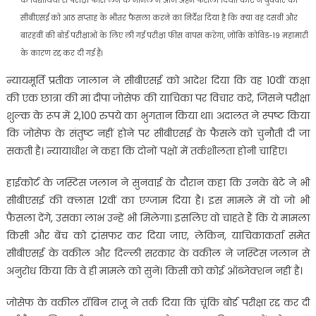
के विद्यार्थियों से परीक्षा फीस लेने के मामले में आज अहम फैसला दिया। कोर्ट ने बुधवार को
सीबीएसई को आठ सप्ताह के भीतर फैसला करने का निर्देश दिया है कि क्या वह दसवीं और
बारहवीं की बोर्ड परीक्षाओं के लिए ली गई परीक्षा फीस वापस करेगा, जोकि कोविड-19 महामारी
के कारण रद्द कर दी गई हैं।
न्यायमूर्ति प्रतीक जालान ने सीबीएसई को आदेश दिया कि वह 10वीं कक्षा
की एक छात्रा की मां दीपा जोसेफ की याचिका पर विचार करे, जिसने परीक्षा
शुल्क के रूप में 2,100 रुपये का भुगतान किया था। अदालत ने स्पष्ट किया
कि जोसेफ के संतुष्ट नहीं होने पर सीबीएसई के फैसले को चुनौती दी जा
सकती है। न्यायाधीश ने कहा कि दोनों पक्षों में तर्कशीलता होनी चाहिए।
हाईकोर्ट के जस्टिस जलान ने सुनवाई के दौरान कहा कि उनके बेटे ने भी
सीबीएसई की क्लास 12वीं का एग्जाम दिया है। इस मामले में वो जो भी
फैसला देंगे, उसका लाभ उन्हें भी मिलेगा। इसलिए वो चाहते हैं कि ये मामला
किसी और बेंच को ट्रांसफर कर दिया जाए, लेकिन, याचिकाकर्ता समेत
सीबीएसई के वकील और दिल्ली सरकार के वकील ने जस्टिस जलान से
अनुरोध किया कि वे ही मामले को सुनें। किसी को कोई ऑब्जेक्शन नहीं है।
जोसेफ के वकील रॉबिन राजू ने तर्क दिया कि चूंकि बोर्ड परीक्षा रद्द कर दी