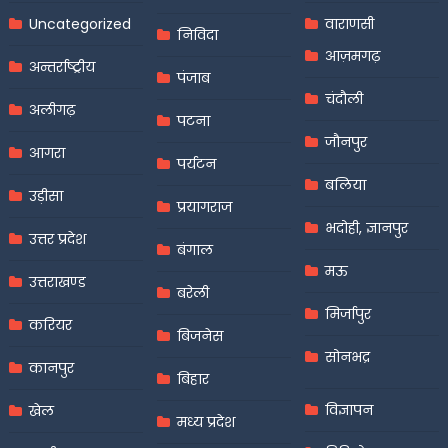
Uncategorized
वाराणसी
निविदा
आज़मगढ़
अन्तर्राष्ट्रीय
पंजाब
चंदौली
अलीगढ़
पटना
जौनपुर
आगरा
पर्यटन
बलिया
उड़ीसा
प्रयागराज
भदोही, ज्ञानपुर
उत्तर प्रदेश
बंगाल
मऊ
उत्तराखण्ड
बरेली
मिर्जापुर
करियर
बिजनेस
सोनभद्र
कानपुर
बिहार
विज्ञापन
खेल
मध्य प्रदेश