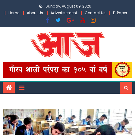
Skip
Sunday, August 09, 2026
to
Home
About Us
Advertisement
Contact Us
E-Paper
content