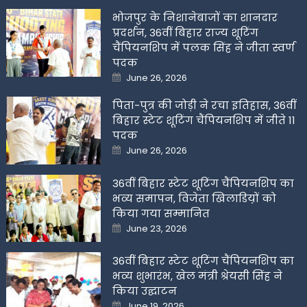
भोजपुर के निशानेबाजों का शानदार
प्रदर्शन, 36वीं बिहार राज्य शूटिंग
चैंपियनशिप में पलक सिंह ने जीता स्वर्ण
पदक
Posted
June 26, 2026
on
पिता-पुत्र की जोड़ी ने रचा इतिहास, 36वीं
बिहार स्टेट शूटिंग चैंपियनशिप में जीते 11
पदक
Posted
June 26, 2026
on
36वीं बिहार स्टेट शूटिंग चैंपियनशिप का
भव्य समापन, विजेता खिलाडिय़ों को
किया गया सम्मानित
Posted
June 23, 2026
on
36वीं बिहार स्टेट शूटिंग चैंपियनशिप का
भव्य शुभारंभ, खेल मंत्री श्रेयसी सिंह ने
किया उद्घाटन
Posted
June 19, 2026