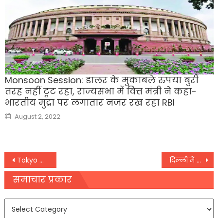
Monsoon Session: डालर के मुकाबले रुपया बुरी
तरह नहीं टूट रहा, राज्यसभा में वित्त मंत्री ने कहा-
भारतीय मुद्रा पर लगातार नजर रख रहा RBI
Posted
August 2, 2022
on
Post
Tokyo Olympic से 9 दिन पहले हॉकी के अहम नियम में हुआ बदलाव,
दिल्ली में झमाझम बारिश से बदला मौसम का मिजाज,
navigation
समाचार प्रकार
समाचार
प्रकार