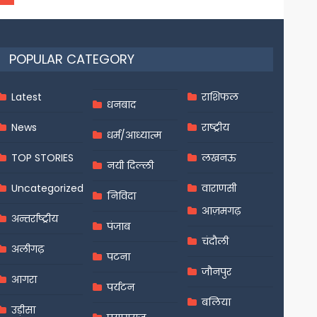
POPULAR CATEGORY
Latest
राशिफल
धनबाद
News
राष्ट्रीय
धर्म/आध्यात्म
TOP STORIES
लखनऊ
नयी दिल्ली
Uncategorized
वाराणसी
निविदा
आज़मगढ़
अन्तर्राष्ट्रीय
पंजाब
चंदौली
अलीगढ़
पटना
जौनपुर
आगरा
पर्यटन
बलिया
उड़ीसा