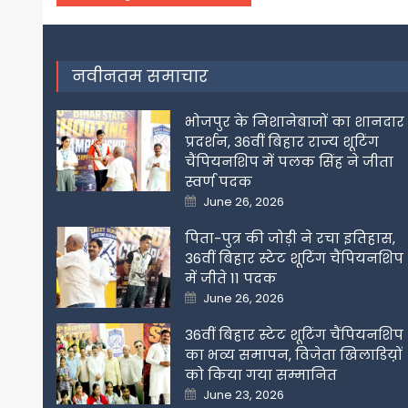
navigation
नवीनतम समाचार
भोजपुर के निशानेबाजों का शानदार
प्रदर्शन, 36वीं बिहार राज्य शूटिंग
चैंपियनशिप में पलक सिंह ने जीता
स्वर्ण पदक
Posted
June 26, 2026
on
पिता-पुत्र की जोड़ी ने रचा इतिहास,
36वीं बिहार स्टेट शूटिंग चैंपियनशिप
में जीते 11 पदक
Posted
June 26, 2026
on
36वीं बिहार स्टेट शूटिंग चैंपियनशिप
का भव्य समापन, विजेता खिलाडिय़ों
को किया गया सम्मानित
Posted
June 23, 2026
on