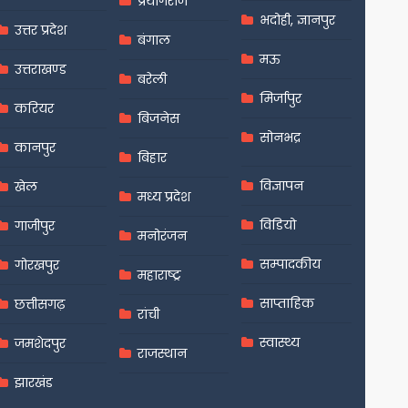
प्रयागराज
भदोही, ज्ञानपुर
उत्तर प्रदेश
बंगाल
मऊ
उत्तराखण्ड
बरेली
मिर्जापुर
करियर
बिजनेस
सोनभद्र
कानपुर
बिहार
विज्ञापन
खेल
मध्य प्रदेश
विडियो
गाजीपुर
मनोरंजन
सम्पादकीय
गोरखपुर
महाराष्ट्र
साप्ताहिक
छत्तीसगढ़
रांची
स्वास्थ्य
जमशेदपुर
राजस्थान
झारखंड