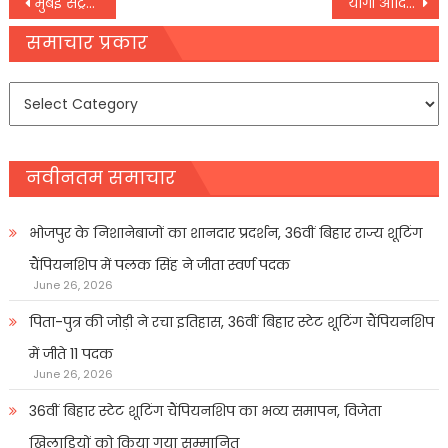
Post
मुंबई सेंट्रल स्टेशन पर खुला देश का पहला पॉड होटल,
योगी आदित्यनाथ व पुष्कर सिंह धामी की चंद मिनट की बैठक में निपटा 21 वर्ष पुराना विवाद
navigation
समाचार प्रकार
समाचार
प्रकार
नवीनतम समाचार
भोजपुर के निशानेबाजों का शानदार प्रदर्शन, 36वीं बिहार राज्य शूटिंग
चैंपियनशिप में पलक सिंह ने जीता स्वर्ण पदक
June 26, 2026
पिता-पुत्र की जोड़ी ने रचा इतिहास, 36वीं बिहार स्टेट शूटिंग चैंपियनशिप
में जीते 11 पदक
June 26, 2026
36वीं बिहार स्टेट शूटिंग चैंपियनशिप का भव्य समापन, विजेता
खिलाडिय़ों को किया गया सम्मानित