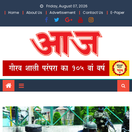
Skip
Friday, August 07, 2026
to
Home
About Us
Advertisement
Contact Us
E-Paper
content