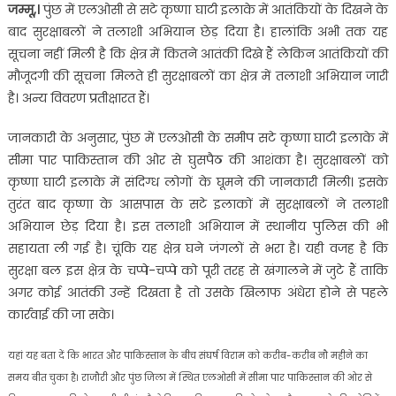
जम्मू,।
पुंछ में एलओसी से सटे कृष्णा घाटी इलाके में आतंकियों के दिखने के
बाद सुरक्षाबलों ने तलाशी अभियान छेड़ दिया है। हालांकि अभी तक यह
सूचना नहीं मिली है कि क्षेत्र में कितने आतंकी दिखे हैं लेकिन आतंकियों की
मौजूदगी की सूचना मिलते ही सुरक्षाबलों का क्षेत्र में तलाशी अभियान जारी
है। अन्य विवरण प्रतीक्षारत हैं।
जानकारी के अनुसार, पुंछ में एलओसी के समीप सटे कृष्णा घाटी इलाके में
सीमा पार पाकिस्तान की ओर से घुसपैठ की आशंका है। सुरक्षाबलों को
कृष्णा घाटी इलाके में संदिग्ध लोगों के घूमने की जानकारी मिली। इसके
तुरंत बाद कृष्णा के आसपास के सटे इलाकों में सुरक्षाबलों ने तलाशी
अभियान छेड़ दिया है। इस तलाशी अभियान में स्थानीय पुलिस की भी
सहायता ली गई है। चूंकि यह क्षेत्र घने जंगलों से भरा है। यही वजह है कि
सुरक्षा बल इस क्षेत्र के चप्पे-चप्पे को पूरी तरह से खंगालने में जुटे हैं ताकि
अगर कोई आतंकी उन्हें दिखता है तो उसके खिलाफ अंधेरा होने से पहले
कार्रवाई की जा सके।
यहां यह बता दें कि भारत और पाकिस्तान के बीच संघर्ष विराम को करीब-करीब नौ महीने का
समय बीत चुका है। राजौरी और पुंछ जिला में स्थित एलओसी में सीमा पार पाकिस्तान की ओर से