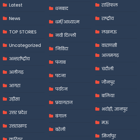
Latest
राशिफल
धनबाद
News
राष्ट्रीय
धर्म/आध्यात्म
TOP STORIES
लखनऊ
नयी दिल्ली
Uncategorized
वाराणसी
निविदा
आज़मगढ़
अन्तर्राष्ट्रीय
पंजाब
चंदौली
अलीगढ़
पटना
जौनपुर
आगरा
पर्यटन
बलिया
उड़ीसा
प्रयागराज
भदोही, ज्ञानपुर
उत्तर प्रदेश
बंगाल
मऊ
उत्तराखण्ड
बरेली
मिर्जापुर
करियर