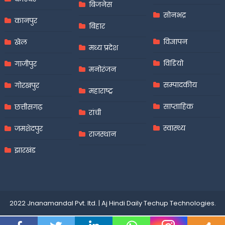
बिजनेस
सोनभद्र
कानपुर
बिहार
विज्ञापन
खेल
मध्य प्रदेश
विडियो
गाजीपुर
मनोरंजन
सम्पादकीय
गोरखपुर
महाराष्ट्र
साप्ताहिक
छत्तीसगढ़
रांची
स्वास्थ्य
जमशेदपुर
राजस्थान
झारखंड
2022 Jnanamandal Pvt. ltd.
|
Aj Hindi Daily
Techup Technologies
.