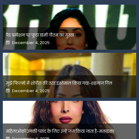
पेड प्रमोशन पर फूटा यामी गौतम का गुस्सा
Posted
December 4, 2025
on
मुझे फिल्मों में शोपीस की तरह इस्तेमाल किया गया-शहनाज गिल
Posted
December 4, 2025
on
महिलाओंको उनकी पसंद के लिए उन्हें जज किया जाता है-मलाइका
Posted
December 4, 2025