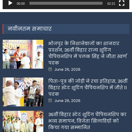
00:00
02:21
नवीनतम समाचार
भोजपुर के निशानेबाजों का शानदार
प्रदर्शन, 36वीं बिहार राज्य शूटिंग
चैंपियनशिप में पलक सिंह ने जीता स्वर्ण
पदक
Posted
June 26, 2026
on
पिता-पुत्र की जोड़ी ने रचा इतिहास, 36वीं
बिहार स्टेट शूटिंग चैंपियनशिप में जीते 11
पदक
Posted
June 26, 2026
on
36वीं बिहार स्टेट शूटिंग चैंपियनशिप का
भव्य समापन, विजेता खिलाडिय़ों को
किया गया सम्मानित