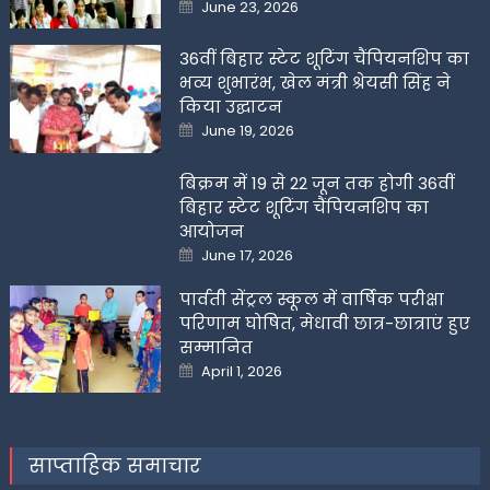
Posted
June 23, 2026
on
36वीं बिहार स्टेट शूटिंग चैंपियनशिप का
भव्य शुभारंभ, खेल मंत्री श्रेयसी सिंह ने
किया उद्घाटन
Posted
June 19, 2026
on
बिक्रम में 19 से 22 जून तक होगी 36वीं
बिहार स्टेट शूटिंग चैंपियनशिप का
आयोजन
Posted
June 17, 2026
on
पार्वती सेंट्रल स्कूल में वार्षिक परीक्षा
परिणाम घोषित, मेधावी छात्र-छात्राएं हुए
सम्मानित
Posted
April 1, 2026
on
साप्ताहिक समाचार