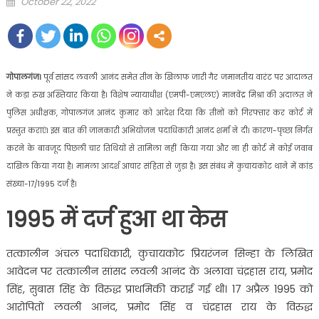
Posted
October 22, 2022
on
गोपालगंज।
पूर्व सांसद लवली आनंद समेत तीन के खिलाफ जारी गैर जमानतीय वारंट पर आदालत
ने कड़ा रुख अख्तियार किया है। विशेष न्यायाधीश (एमपी-एमएलए) मानवेंद्र मिश्रा की अदालत ने
पुलिस अधीक्षक, गोपालगंज आनंद कुमार को आदेश दिया कि तीनों को गिरफ्तार कर कोर्ट में
प्रस्तुत कराएं। इस बात की जानकारी अभियोजन पदाधिकारी आनंद शर्मा ने दी। कारण-पृच्छा निर्गत
करने के बावजूद पिछली चार तिथियों से तामिला नहीं किया गया और ना ही कोर्ट में कोई जवाब
दाखिल किया गया है। मामला आदर्श आचार संहिता से जुड़ा है। इस संबंध में कुचायकोट थाने में कांड
संख्या-17/1995 दर्ज है।
1995 में दर्ज हुआ था केस
तत्कालीन अंचल पदाधिकारी, कुचायकोट प्रियरंजन सिन्हा के लिखित
आवेदन पर तत्कालीन सांसद लवली आनंद के अलावा चंद्रहास राय, प्रमोद
सिंह, सुबास सिंह के विरुद्ध प्राथमिकी कराई गई थी। 17 अप्रैल 1995 को
आरोपितों लवली आनंद, प्रमोद सिंह व चंद्रहास राय के विरुद्ध