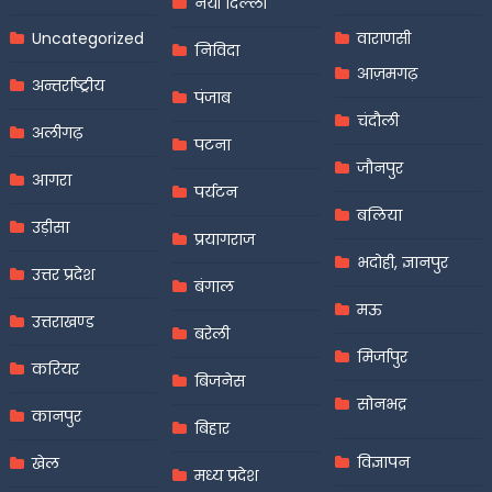
नयी दिल्ली
Uncategorized
वाराणसी
निविदा
आज़मगढ़
अन्तर्राष्ट्रीय
पंजाब
चंदौली
अलीगढ़
पटना
जौनपुर
आगरा
पर्यटन
बलिया
उड़ीसा
प्रयागराज
भदोही, ज्ञानपुर
उत्तर प्रदेश
बंगाल
मऊ
उत्तराखण्ड
बरेली
मिर्जापुर
करियर
बिजनेस
सोनभद्र
कानपुर
बिहार
विज्ञापन
खेल
मध्य प्रदेश