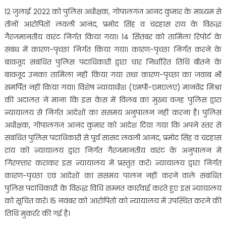
12 जुलाई 2022 को पुलिस अधीक्षक, गोपालगंज आनंद कुमार के माध्यम से
तीनों आरोपितों लवली आनंद, प्रमोद सिंह व चंद्रहास राय के विरुद्ध
गैरजमानतीय वारंट निर्गत किया गया। 14 सितंबर को तामिला रिपोर्ट के
संबंध में कारण-पृच्छा निर्गत किया गया। कारण-पृच्छा निर्गत करने के
बावजूद संबंधित पुलिस पदाधिकारी द्वारा चार निर्धारित तिथि बीतने के
बावजूद उनका तामिला नहीं किया गया तथा कारण-पृच्छा का जवाब भी
समर्पित नहीं किया गया। विशेष न्यायाधीश (एमपी-एमएलए) मानवेंद्र मिश्रा
की अदालत ने माना कि इस केस में विलंब का मुख्य वजह पुलिस द्वारा
न्यायालय से निर्गत आदेशों का ससमय अनुपालन नहीं करना है। पुलिस
अधीक्षक, गोपालगंज आनंद कुमार को आदेश दिया गया कि अपने स्तर से
संबंधित पुलिस पदाधिकारी से पूर्व सांसद लवली आनंद, प्रमोद सिंह व चंद्रहास
राय को न्यायालय द्वारा निर्गत गैरजमानतीय वारंट के अनुपालन में
गिरफ्तार कराकर इस न्यायालय में प्रस्तुत करें। न्यायालय द्वारा निर्गत
कारण-पृच्छा एवं आदेशों का ससमय पालन नहीं करने वाले संबंधित
पुलिस पदाधिकारी के विरुद्ध विधि सम्मत कार्रवाई करते हुए इस न्यायालय
को सूचित करें। 15 नवंबर को आरोपितों को न्यायालय में उपस्थित करने की
तिथि मुकर्रर की गई है।