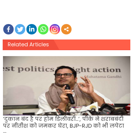
Related Articles
‘दुकान बंद है पर होम डिलीवरी…’, पीके ने शराबबंदी
पर नीतीश को जमकर घेरा, BJP-RJD को भी लपेटा
Posted