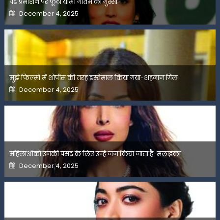
पेड प्रमोशन पर फूटा यामी गौतम का गुस्सा
Posted
December 4, 2025
on
मुझे फिल्मों में शोपीस की तरह इस्तेमाल किया गया-शहनाज गिल
Posted
December 4, 2025
on
महिलाओंको उनकी पसंद के लिए उन्हें जज किया जाता है-मलाइका
Posted
December 4, 2025
on