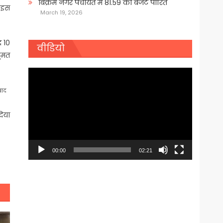
बिक्रम नगर पंचायत में 81.59 का बजट पारित
। इस
March 19, 2026
द 10
वीडियो
हुमत
Video
Player
बाद
दिया
00:00
02:21