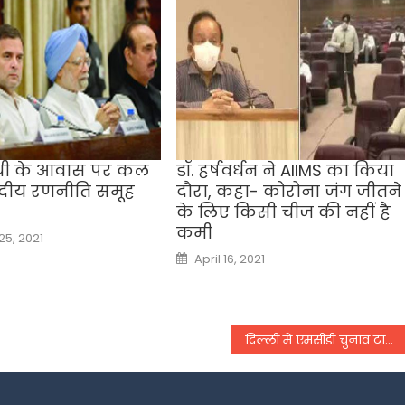
ंधी के आवास पर कल
डॉ. हर्षवर्धन ने AIIMS का किया
ंसदीय रणनीति समूह
दौरा, कहा- कोरोना जंग जीतने
के लिए किसी चीज की नहीं है
कमी
5, 2021
Posted
April 16, 2021
on
दिल्ली में एमसीडी चुनाव टाले जाने पर बोले सीएम अरविंद केजरीवाल भाग गई भाजपा