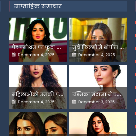
साप्ताहिक समाचार
प
ेड प्रमोशन पर फूटा यामी गौतम का गुस्सा
म
ुझे फिल्मों में शोपीस की तरह इस्तेमाल किया गया-शहनाज गिल
Posted
Posted
December 4, 2025
December 4, 2025
on
on
म
हिलाओंको उनकी पसंद के लिए उन्हें जज किया जाता है-मलाइका
र
श्मिका मंदाना ने एआई के बढ़ते दुरुपयोग पर जतायी नाराजगी
Posted
Posted
December 4, 2025
December 3, 2025
on
on