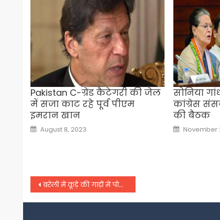
Pakistan C-ग्रेड कैटेगरी की जेल
सोनिया गा
में सजा काट रहे पूर्व पीएम
कांग्रेस स
इमरान खान
की बैठक
Posted
Posted
August 8, 2023
November 2
on
on
Post
बरेली में कूड़े की गाड़ी में पोस्टल बैलेट ले जाने पर हटाई गईं एसडीएम,
navigation