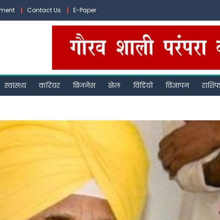
ement
Contact Us
E-Paper
स्वास्थ्य
करियर
बिजनेस
खेल
विडियो
विज्ञापन
राशि