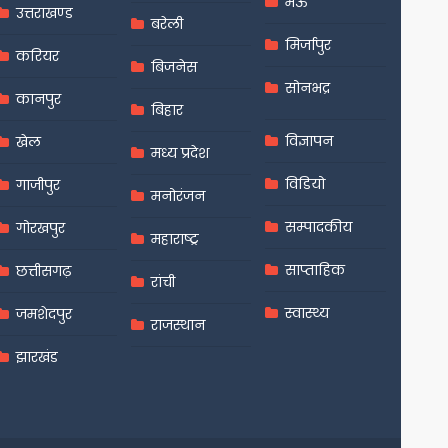
मऊ
उत्तराखण्ड
बरेली
मिर्जापुर
करियर
बिजनेस
सोनभद्र
कानपुर
बिहार
विज्ञापन
खेल
मध्य प्रदेश
विडियो
गाजीपुर
मनोरंजन
सम्पादकीय
गोरखपुर
महाराष्ट्र
साप्ताहिक
छत्तीसगढ़
रांची
स्वास्थ्य
जमशेदपुर
राजस्थान
झारखंड