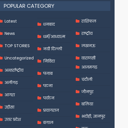
POPULAR CATEGORY
Latest
राशिफल
धनबाद
News
राष्ट्रीय
धर्म/आध्यात्म
TOP STORIES
लखनऊ
नयी दिल्ली
Uncategorized
वाराणसी
निविदा
आज़मगढ़
अन्तर्राष्ट्रीय
पंजाब
चंदौली
अलीगढ़
पटना
जौनपुर
आगरा
पर्यटन
बलिया
उड़ीसा
प्रयागराज
भदोही, ज्ञानपुर
उत्तर प्रदेश
बंगाल