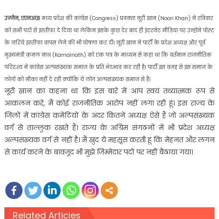
उज्‍जैन, एएनआइ।
मध्‍य प्रदेश की कांग्रेस (Congress) प्रवक्‍ता नूरी खान (Noori Khan) ने रविवार
को सभी पदों से इस्‍तीफा दे दिया था लेकिन इसके कुछ देर बाद ही इंटरनेट मीडिया पर उन्‍होंने पोस्‍ट
के जरिये इस्‍तीफा वापस लेने की भी घोषणा कर दी। नूरी खान ने पार्टी के प्रदेश अध्‍यक्ष और पूर्व
मुख्‍यमंत्री कमल नाथ (Kamalnath) को एक पत्र के माध्‍यम से कहा था कि वर्तमान राजनीतिक
परिदृश्य में कांग्रेस अल्‍पसंख्‍यक समाज के प्रति भेदभाव कर रही है। पार्टी इस वजह से इस समाज के
लोगों को मौका नहीं दे रही क्‍योंकि ये लोग अल्‍पसंख्‍यक समाज से हैं।
नूरी खान का कहना था कि इस बारे में आप स्‍वयं तथ्‍यात्‍मक रूप से
आकलन करे, मैं कोई राजनीतिक आरोप नहीं लगा रही हूं। इस राज्‍य के
जिलों में कांग्रेस कमेटियों के अंदर कितने अध्‍यक्ष ऐसे हैं जो अल्‍पसंख्‍यक
वर्ग से ताल्‍लुक रखते हैं। राज्‍य के अग्रिम संगठनों में भी प्रदेश अध्‍यक्ष
अल्‍पसंख्‍यक वर्ग से नहीं है। मैं खुद ये महसूस करती हूं कि मेहनत और लगन
से कार्य करने के बावजूद भी मुझे जिम्‍मेदार पदों पर नहीं बैठाया गया।
Related Articles