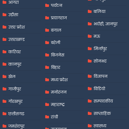
आगरा
पर्यटन
बलिया
उड़ीसा
प्रयागराज
भदोही, ज्ञानपुर
उत्तर प्रदेश
बंगाल
मऊ
उत्तराखण्ड
बरेली
मिर्जापुर
करियर
बिजनेस
सोनभद्र
कानपुर
बिहार
विज्ञापन
खेल
मध्य प्रदेश
विडियो
गाजीपुर
मनोरंजन
सम्पादकीय
गोरखपुर
महाराष्ट्र
साप्ताहिक
छत्तीसगढ़
रांची
स्वास्थ्य
जमशेदपुर