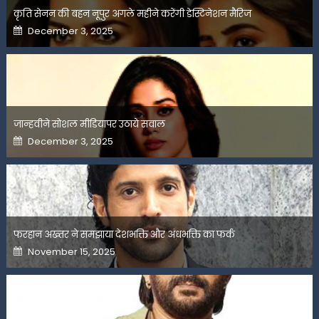
कृति सेनन की बहन नूपुर अगले महीने करेंगी डेस्टिनेशन मैरिज
Posted
December 3, 2025
on
जान्हवीने सोशल मीडियापर उठाये सवाल
Posted
December 3, 2025
on
फरहान अख्तर ने समझाया देशभक्ति और अंधभक्ति का फर्क
Posted
November 15, 2025
on