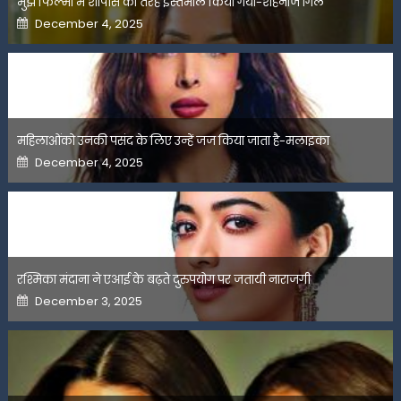
मुझे फिल्मों में शोपीस की तरह इस्तेमाल किया गया-शहनाज गिल
Posted
December 4, 2025
on
महिलाओंको उनकी पसंद के लिए उन्हें जज किया जाता है-मलाइका
Posted
December 4, 2025
on
रश्मिका मंदाना ने एआई के बढ़ते दुरुपयोग पर जतायी नाराजगी
Posted
December 3, 2025
on