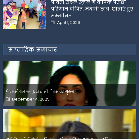
पार्वती सेंट्रल स्कूल में वार्षिक परीक्षा
परिणाम घोषित, मेधावी छात्र-छात्राएं हुए
सम्मानित
Posted
April 1, 2026
on
साप्ताहिक समाचार
पेड प्रमोशन पर फूटा यामी गौतम का गुस्सा
Posted
December 4, 2025
on