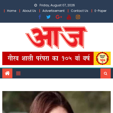
Skip
Friday, August 07, 2026
to
Home
About Us
Advertisement
Contact Us
E-Paper
content