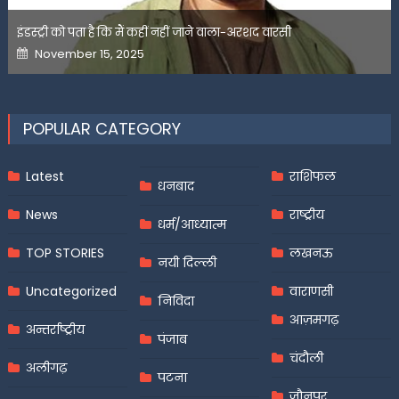
इंडस्ट्री को पता है कि मैं कहीं नहीं जाने वाला-अरशद वारसी
Posted
November 15, 2025
on
POPULAR CATEGORY
Latest
राशिफल
धनबाद
News
राष्ट्रीय
धर्म/आध्यात्म
TOP STORIES
लखनऊ
नयी दिल्ली
Uncategorized
वाराणसी
निविदा
आज़मगढ़
अन्तर्राष्ट्रीय
पंजाब
चंदौली
अलीगढ़
पटना
जौनपुर