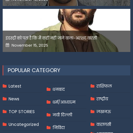
on
इंडस्ट्री को पता है कि मैं कहीं नहीं जाने वाला-अरशद वारसी
Posted
November 15, 2025
on
POPULAR CATEGORY
Latest
राशिफल
धनबाद
News
राष्ट्रीय
धर्म/आध्यात्म
TOP STORIES
लखनऊ
नयी दिल्ली
Uncategorized
वाराणसी
निविदा