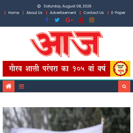
Skip
Saturday, August 08, 2026
to
Home
About Us
Advertisement
Contact Us
E-Paper
content