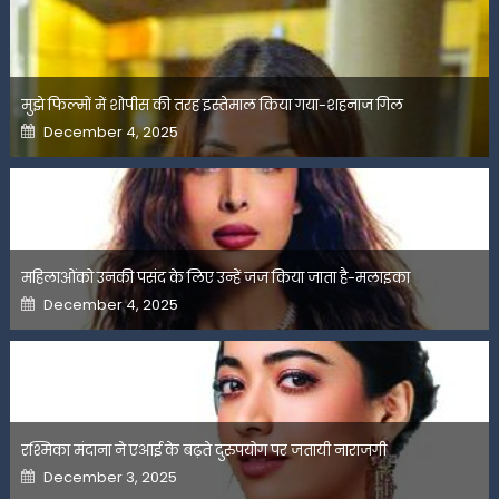
मुझे फिल्मों में शोपीस की तरह इस्तेमाल किया गया-शहनाज गिल
Posted
December 4, 2025
on
महिलाओंको उनकी पसंद के लिए उन्हें जज किया जाता है-मलाइका
Posted
December 4, 2025
on
रश्मिका मंदाना ने एआई के बढ़ते दुरुपयोग पर जतायी नाराजगी
Posted
December 3, 2025
on