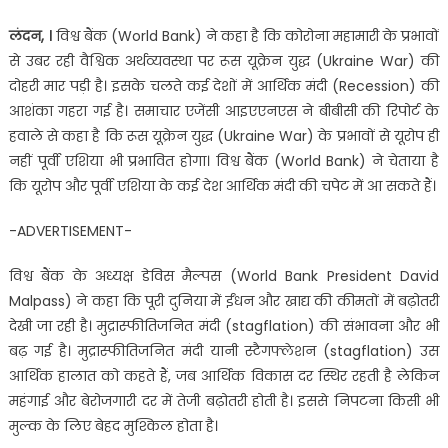
लंदन, ।
विश्व बैंक (World Bank) ने कहा है कि कोरोना महामारी के प्रभावों
से उबर रही वैश्विक अर्थव्यवस्था पर रूस यूक्रेन युद्ध (Ukraine War) की
दोहरी मार पड़ी है। इसके चलते कई देशों में आर्थिक मंदी (Recession) की
आशंका गहरा गई है। समाचार एजेंसी आइएएनएस ने बीबीसी की रिपोर्ट के
हवाले से कहा है कि रूस यूक्रेन युद्ध (Ukraine War) के प्रभावों से यूरोप ही
नहीं पूर्वी एशिया भी प्रभावित होगा। विश्व बैंक (World Bank) ने चेताया है
कि यूरोप और पूर्वी एशिया के कई देश आर्थिक मंदी की चपेट में आ सकते हैं।
-ADVERTISEMENT-
विश्व बैंक के अध्यक्ष डेविस मैल्पस (World Bank President David
Malpass) ने कहा कि पूरी दुनिया में ईंधन और खाद्य की कीमतों में बढ़ोतरी
देखी जा रही है। मुद्रास्फीतिजनित मंदी (stagflation) की संभावना और भी
बढ़ गई है। मुद्रास्फीतिजनित मंदी यानी स्टैगफ्लेशन (stagflation) उस
आर्थिक हालात को कहते हैं, जब आर्थिक विकास दर स्थिर रहती है लेकिन
महंगाई और बेरोजगारी दर में तेजी बढ़ोतरी होती है। इससे निपटना किसी भी
मुल्‍क के लिए बेहद मुश्किल होता है।