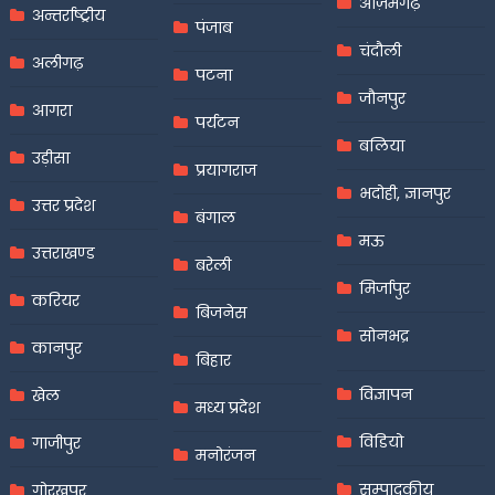
आज़मगढ़
अन्तर्राष्ट्रीय
पंजाब
चंदौली
अलीगढ़
पटना
जौनपुर
आगरा
पर्यटन
बलिया
उड़ीसा
प्रयागराज
भदोही, ज्ञानपुर
उत्तर प्रदेश
बंगाल
मऊ
उत्तराखण्ड
बरेली
मिर्जापुर
करियर
बिजनेस
सोनभद्र
कानपुर
बिहार
विज्ञापन
खेल
मध्य प्रदेश
विडियो
गाजीपुर
मनोरंजन
सम्पादकीय
गोरखपुर