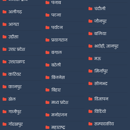
पंजाब
चंदौली
अलीगढ़
पटना
जौनपुर
आगरा
पर्यटन
बलिया
उड़ीसा
प्रयागराज
भदोही, ज्ञानपुर
उत्तर प्रदेश
बंगाल
मऊ
उत्तराखण्ड
बरेली
मिर्जापुर
करियर
बिजनेस
सोनभद्र
कानपुर
बिहार
विज्ञापन
खेल
मध्य प्रदेश
विडियो
गाजीपुर
मनोरंजन
सम्पादकीय
गोरखपुर
महाराष्ट्र