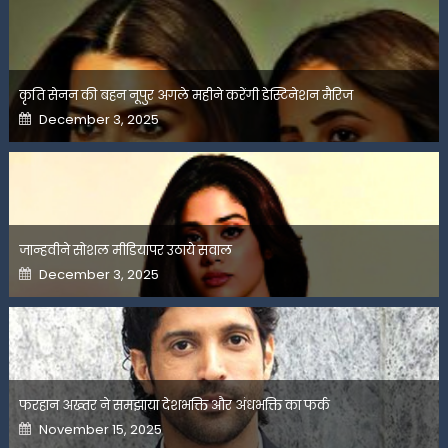
कृति सेनन की बहन नूपुर अगले महीने करेंगी डेस्टिनेशन मैरिज
Posted
December 3, 2025
on
जान्हवीने सोशल मीडियापर उठाये सवाल
Posted
December 3, 2025
on
फरहान अख्तर ने समझाया देशभक्ति और अंधभक्ति का फर्क
Posted
November 15, 2025
on