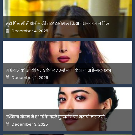
मुझे फिल्मों में शोपीस की तरह इस्तेमाल किया गया-शहनाज गिल
Posted
December 4, 2025
on
महिलाओंको उनकी पसंद के लिए उन्हें जज किया जाता है-मलाइका
Posted
December 4, 2025
on
रश्मिका मंदाना ने एआई के बढ़ते दुरुपयोग पर जतायी नाराजगी
Posted
December 3, 2025
on