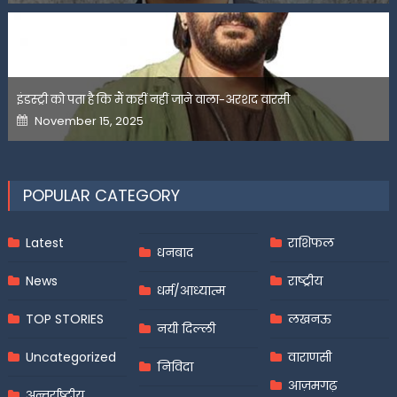
इंडस्ट्री को पता है कि मैं कहीं नहीं जाने वाला-अरशद वारसी
Posted
November 15, 2025
on
POPULAR CATEGORY
Latest
राशिफल
धनबाद
News
राष्ट्रीय
धर्म/आध्यात्म
TOP STORIES
लखनऊ
नयी दिल्ली
Uncategorized
वाराणसी
निविदा
आज़मगढ़
अन्तर्राष्ट्रीय