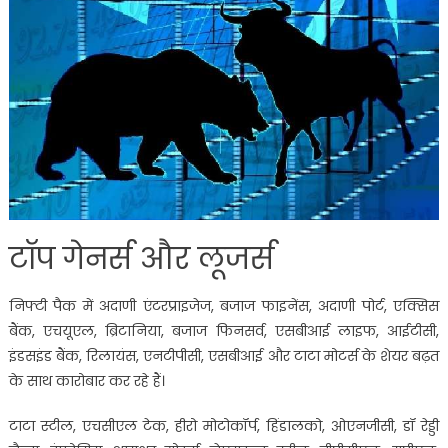
टॉप गेनर्स और लूजर्स
निफ्टी पैक में अदाणी एंटरप्राइजेज, बजाज फाइनेंस, अदाणी पोर्ट, एक्सिस
बैंक, एचयूएल, ब्रिटानिया, बजाज फिनसर्व, एसबीआई लाइफ, आईटीसी,
इंडसइंड बैंक, रिलायंस, एनटीपीसी, एसबीआई और टाटा मोटर्स के शेयर बढ़त
के साथ कारोबार कर रहे हैं।
टाटा स्टील, एचसीएल टेक, हीरो मोटोकॉर्प, हिंडालको, ओएनजीसी, डॉ रेड्डी