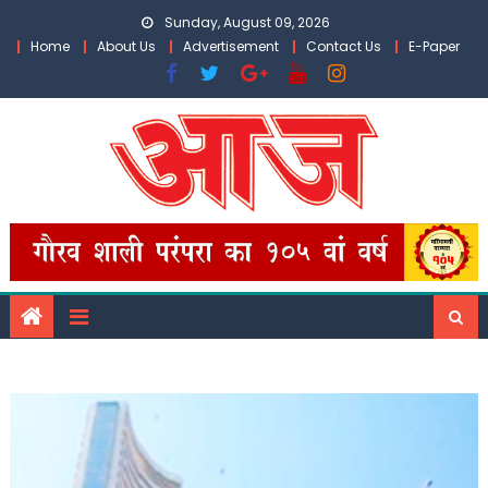
Skip
Sunday, August 09, 2026
to
Home
About Us
Advertisement
Contact Us
E-Paper
content