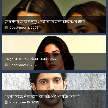
कृति सेनन की बहन नूपुर अगले महीने करेंगी डेस्टिनेशन मैरिज
Posted
December 3, 2025
on
जान्हवीने सोशल मीडियापर उठाये सवाल
Posted
December 3, 2025
on
फरहान अख्तर ने समझाया देशभक्ति और अंधभक्ति का फर्क
Posted
November 15, 2025
on