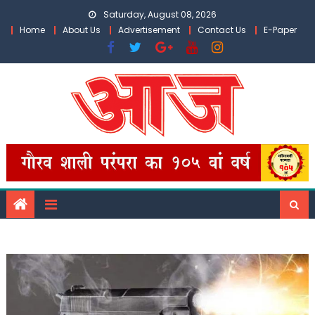
Skip
Saturday, August 08, 2026
to
Home
About Us
Advertisement
Contact Us
E-Paper
content