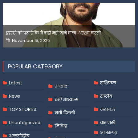
इंडस्ट्री को पता है कि मैं कहीं नहीं जाने वाला-अरशद वारसी
Posted
November 15, 2025
on
POPULAR CATEGORY
Latest
राशिफल
धनबाद
News
राष्ट्रीय
धर्म/आध्यात्म
TOP STORIES
लखनऊ
नयी दिल्ली
Uncategorized
वाराणसी
निविदा
आज़मगढ़
अन्तर्राष्ट्रीय