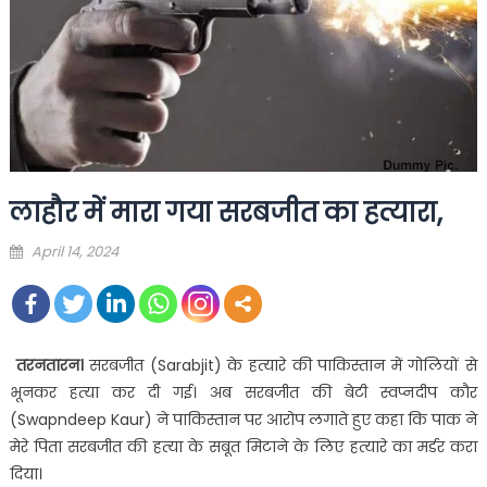
लाहौर में मारा गया सरबजीत का हत्यारा,
Posted
April 14, 2024
on
तरनतारन।
सरबजीत (Sarabjit) के हत्‍यारे की पाकिस्‍तान में गोलियों से
भूनकर हत्‍या कर दी गई। अब सरबजीत की बेटी स्वप्नदीप कौर
(Swapndeep Kaur) ने पाकिस्‍तान पर आरोप लगाते हुए कहा कि पाक ने
मेरे पिता सरबजीत की हत्‍या के सबूत मिटाने के लिए हत्‍यारे का मर्डर करा
दिया।