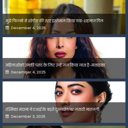
मुझे फिल्मों में शोपीस की तरह इस्तेमाल किया गया-शहनाज गिल
Posted
December 4, 2025
on
महिलाओंको उनकी पसंद के लिए उन्हें जज किया जाता है-मलाइका
Posted
December 4, 2025
on
रश्मिका मंदाना ने एआई के बढ़ते दुरुपयोग पर जतायी नाराजगी
Posted
December 3, 2025
on