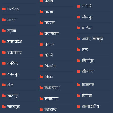
पंजाब
चंदौली
अलीगढ़
पटना
जौनपुर
आगरा
पर्यटन
बलिया
उड़ीसा
प्रयागराज
भदोही, ज्ञानपुर
उत्तर प्रदेश
बंगाल
मऊ
उत्तराखण्ड
बरेली
मिर्जापुर
करियर
बिजनेस
सोनभद्र
कानपुर
बिहार
विज्ञापन
खेल
मध्य प्रदेश
विडियो
गाजीपुर
मनोरंजन
सम्पादकीय
गोरखपुर
महाराष्ट्र