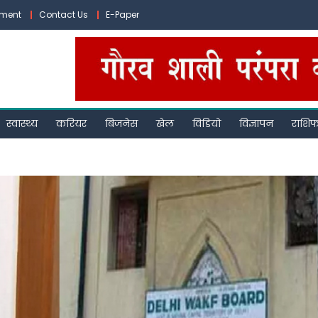
ement
Contact Us
E-Paper
स्वास्थ्य
करियर
बिजनेस
खेल
विडियो
विज्ञापन
राशि