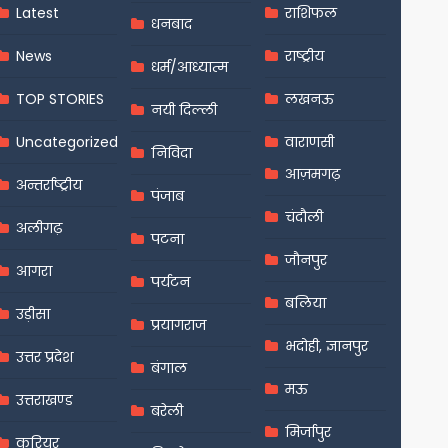
Latest
राशिफल
धनबाद
News
राष्ट्रीय
धर्म/आध्यात्म
TOP STORIES
लखनऊ
नयी दिल्ली
Uncategorized
वाराणसी
निविदा
आज़मगढ़
अन्तर्राष्ट्रीय
पंजाब
चंदौली
अलीगढ़
पटना
जौनपुर
आगरा
पर्यटन
बलिया
उड़ीसा
प्रयागराज
भदोही, ज्ञानपुर
उत्तर प्रदेश
बंगाल
मऊ
उत्तराखण्ड
बरेली
मिर्जापुर
करियर