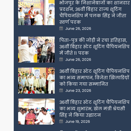
भोजपुर के निशानेबाजों का शानदार
प्रदर्शन, 36वीं बिहार राज्य शूटिंग
चैंपियनशिप में पलक सिंह ने जीता
स्वर्ण पदक
Posted
June 26, 2026
on
पिता-पुत्र की जोड़ी ने रचा इतिहास,
36वीं बिहार स्टेट शूटिंग चैंपियनशिप
में जीते 11 पदक
Posted
June 26, 2026
on
36वीं बिहार स्टेट शूटिंग चैंपियनशिप
का भव्य समापन, विजेता खिलाडिय़ों
को किया गया सम्मानित
Posted
June 23, 2026
on
36वीं बिहार स्टेट शूटिंग चैंपियनशिप
का भव्य शुभारंभ, खेल मंत्री श्रेयसी
सिंह ने किया उद्घाटन
Posted
June 19, 2026
on