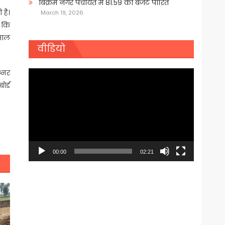
बिक्रम नगर पंचायत में 81.59 का बजट पारित
 है।
March 19, 2026
 कि
 साल
वीडियो
श्नर
Video
ोर्ड
Player
00:00
02:21