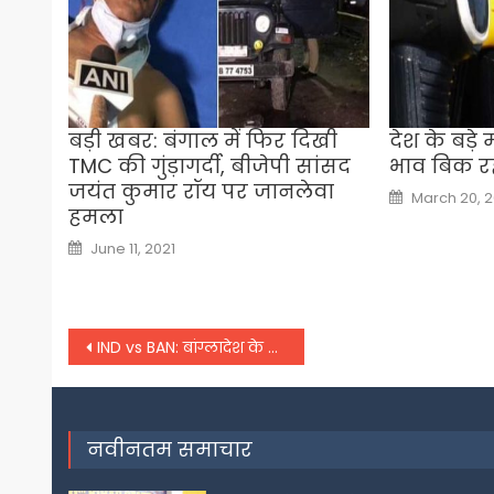
बड़ी खबर: बंगाल में फिर दिखी
देश के बड़
TMC की गुंड़ागर्दी, बीजेपी सांसद
भाव बिक रह
जयंत कुमार रॉय पर जानलेवा
Posted
March 20, 2
on
हमला
Posted
June 11, 2021
on
Post
IND vs BAN: बांग्लादेश के खिलाफ टीम इंडिया खेलेगी आक्रमक क्रिकेट- कप्तान राहुल
navigation
नवीनतम समाचार