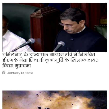
तमिलनाडु के राज्यपाल आरएन रवि ने निलंबित
डीएमके नेता शिवाजी कृष्णमूर्ति के खिलाफ दायर
किया मुकदमा
Posted
January 19, 2023
on