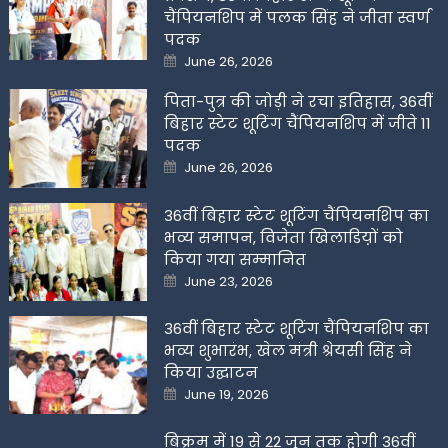
चैंपियनशिप में पलक सिंह ने जीता स्वर्ण
पदक
Posted
June 26, 2026
on
पिता-पुत्र की जोड़ी ने रचा इतिहास, 36वीं
बिहार स्टेट शूटिंग चैंपियनशिप में जीते 11
पदक
Posted
June 26, 2026
on
36वीं बिहार स्टेट शूटिंग चैंपियनशिप का
भव्य समापन, विजेता खिलाडिय़ों को
किया गया सम्मानित
Posted
June 23, 2026
on
36वीं बिहार स्टेट शूटिंग चैंपियनशिप का
भव्य शुभारंभ, खेल मंत्री श्रेयसी सिंह ने
किया उद्घाटन
Posted
June 19, 2026
on
बिक्रम में 19 से 22 जून तक होगी 36वीं