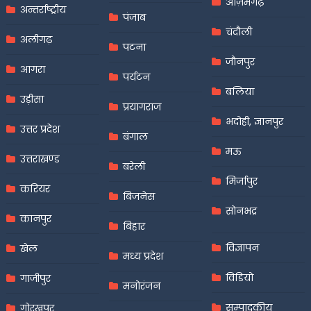
आज़मगढ़
अन्तर्राष्ट्रीय
पंजाब
चंदौली
अलीगढ़
पटना
जौनपुर
आगरा
पर्यटन
बलिया
उड़ीसा
प्रयागराज
भदोही, ज्ञानपुर
उत्तर प्रदेश
बंगाल
मऊ
उत्तराखण्ड
बरेली
मिर्जापुर
करियर
बिजनेस
सोनभद्र
कानपुर
बिहार
विज्ञापन
खेल
मध्य प्रदेश
विडियो
गाजीपुर
मनोरंजन
सम्पादकीय
गोरखपुर