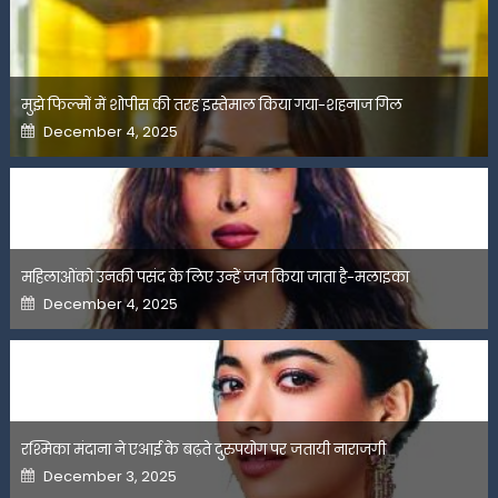
मुझे फिल्मों में शोपीस की तरह इस्तेमाल किया गया-शहनाज गिल
Posted
December 4, 2025
on
महिलाओंको उनकी पसंद के लिए उन्हें जज किया जाता है-मलाइका
Posted
December 4, 2025
on
रश्मिका मंदाना ने एआई के बढ़ते दुरुपयोग पर जतायी नाराजगी
Posted
December 3, 2025
on