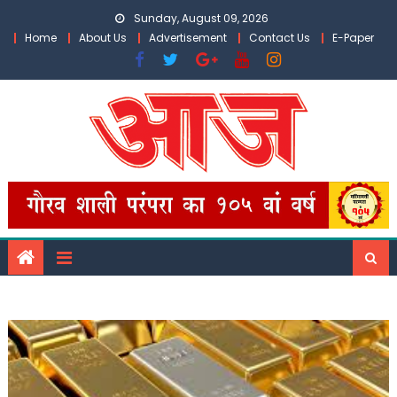
Skip
Sunday, August 09, 2026
to
Home
About Us
Advertisement
Contact Us
E-Paper
content