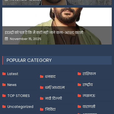
on
इंडस्ट्री को पता है कि मैं कहीं नहीं जाने वाला-अरशद वारसी
Posted
November 15, 2025
on
POPULAR CATEGORY
Latest
राशिफल
धनबाद
News
राष्ट्रीय
धर्म/आध्यात्म
TOP STORIES
लखनऊ
नयी दिल्ली
Uncategorized
वाराणसी
निविदा