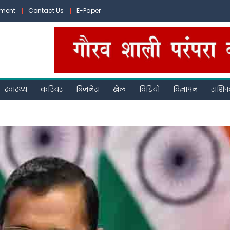
ement
Contact Us
E-Paper
स्वास्थ्य
करियर
बिजनेस
खेल
विडियो
विज्ञापन
राशि