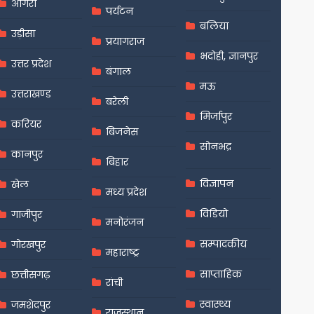
आगरा
पर्यटन
बलिया
उड़ीसा
प्रयागराज
भदोही, ज्ञानपुर
उत्तर प्रदेश
बंगाल
मऊ
उत्तराखण्ड
बरेली
मिर्जापुर
करियर
बिजनेस
सोनभद्र
कानपुर
बिहार
विज्ञापन
खेल
मध्य प्रदेश
विडियो
गाजीपुर
मनोरंजन
सम्पादकीय
गोरखपुर
महाराष्ट्र
साप्ताहिक
छत्तीसगढ़
रांची
स्वास्थ्य
जमशेदपुर
राजस्थान