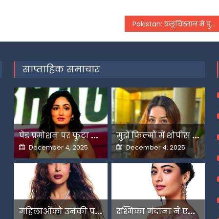
Pakistan: बलूचिस्तान में पुलिस बल पर आत्मघाती विस्फोट, अब तक 9 की मौत; कई घायल
साप्ताहिक समाचार
प
ेड प्रमोशन पर फूटा यामी गौतम का गुस्सा
म
ुझे फिल्मों में शोपीस की तरह इस्तेमाल किया गया-शहनाज गिल
Posted
Posted
December 4, 2025
December 4, 2025
on
on
म
हिलाओंको उनकी पसंद के लिए उन्हें जज किया जाता है-मलाइका
र
श्मिका मंदाना ने एआई के बढ़ते दुरुपयोग पर जतायी नाराजगी