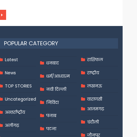
POPULAR CATEGORY
Latest
राशिफल
धनबाद
News
राष्ट्रीय
धर्म/आध्यात्म
TOP STORIES
लखनऊ
नयी दिल्ली
Uncategorized
वाराणसी
निविदा
आज़मगढ़
अन्तर्राष्ट्रीय
पंजाब
चंदौली
अलीगढ़
पटना
जौनपुर