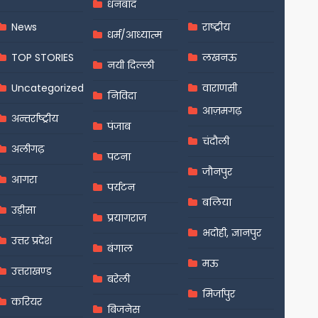
धनबाद
News
राष्ट्रीय
धर्म/आध्यात्म
TOP STORIES
लखनऊ
नयी दिल्ली
Uncategorized
वाराणसी
निविदा
आज़मगढ़
अन्तर्राष्ट्रीय
पंजाब
चंदौली
अलीगढ़
पटना
जौनपुर
आगरा
पर्यटन
बलिया
उड़ीसा
प्रयागराज
भदोही, ज्ञानपुर
उत्तर प्रदेश
बंगाल
मऊ
उत्तराखण्ड
बरेली
मिर्जापुर
करियर
बिजनेस