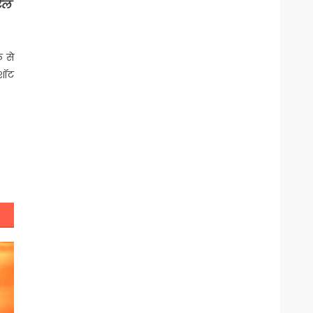
टेल
 से
 शॉट