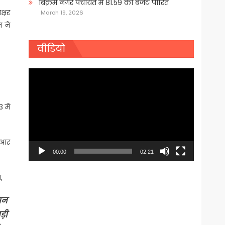
बिक्रम नगर पंचायत में 81.59 का बजट पारित
क्षर
March 19, 2026
न ने
वीडियो
Video
Player
 में
र आर
00:00
02:21
,
रान
़ी