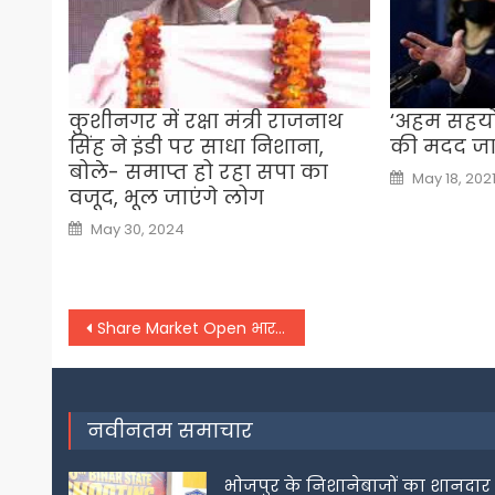
कुशीनगर में रक्षा मंत्री राजनाथ
‘अहम सहयोग
सिंह ने इंडी पर साधा निशाना,
की मदद जा
बोले- समाप्त हो रहा सपा का
Posted
May 18, 202
on
वजूद, भूल जाएंगे लोग
Posted
May 30, 2024
on
Post
Share Market Open भारतीय बाजार की सपाट हुई शुरुआत 65900 के नीचे पहुंचा सेंसेक्स –
navigation
नवीनतम समाचार
भोजपुर के निशानेबाजों का शानदार