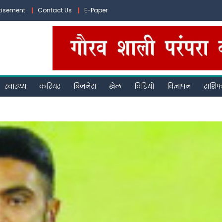
tisement
Contact Us
E-Paper
स्वास्थ्य
करियर
बिजनेस
खेल
विडियो
विज्ञापन
राशि