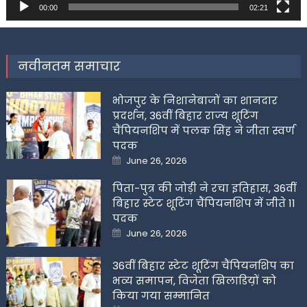
00:00
02:21
नवीनतम समाचार
भोजपुर के निशानेबाजों का शानदार
प्रदर्शन, 36वीं बिहार राज्य शूटिंग
चैंपियनशिप में पलक सिंह ने जीता स्वर्ण
पदक
Posted
June 26, 2026
on
पिता-पुत्र की जोड़ी ने रचा इतिहास, 36वीं
बिहार स्टेट शूटिंग चैंपियनशिप में जीते 11
पदक
Posted
June 26, 2026
on
36वीं बिहार स्टेट शूटिंग चैंपियनशिप का
भव्य समापन, विजेता खिलाडिय़ों को
किया गया सम्मानित