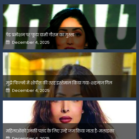
पेड प्रमोशन पर फूटा यामी गौतम का गुस्सा
Posted
December 4, 2025
on
मुझे फिल्मों में शोपीस की तरह इस्तेमाल किया गया-शहनाज गिल
Posted
December 4, 2025
on
महिलाओंको उनकी पसंद के लिए उन्हें जज किया जाता है-मलाइका
Posted
December 4, 2025