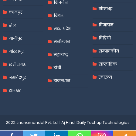
बिजनेस
सोनभद्र
कानपुर
बिहार
विज्ञापन
खेल
मध्य प्रदेश
विडियो
गाजीपुर
मनोरंजन
सम्पादकीय
गोरखपुर
महाराष्ट्र
साप्ताहिक
छत्तीसगढ़
रांची
स्वास्थ्य
जमशेदपुर
राजस्थान
झारखंड
2022 Jnanamandal Pvt. ltd.
|
Aj Hindi Daily
Techup Technologies
.