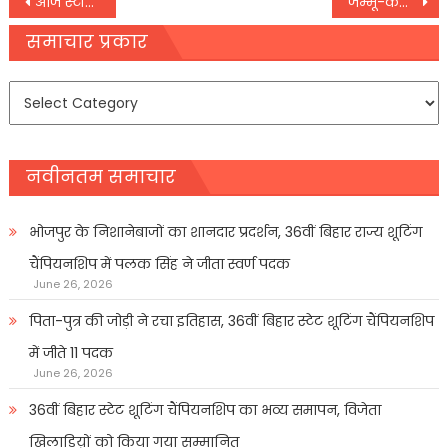
Post
आज स्टॉक मार्केट में तीन कंपनियों की लिस्टिंग, हरे निशान में खुले सेंसेक्स और निफ्टी
जम्मू-कश्मीर में दोपहर 1 बजे तक 41 मतदान किश्तवाड़ में जमकर हो रही वोटिंग
navigation
समाचार प्रकार
समाचार
प्रकार
नवीनतम समाचार
भोजपुर के निशानेबाजों का शानदार प्रदर्शन, 36वीं बिहार राज्य शूटिंग
चैंपियनशिप में पलक सिंह ने जीता स्वर्ण पदक
June 26, 2026
पिता-पुत्र की जोड़ी ने रचा इतिहास, 36वीं बिहार स्टेट शूटिंग चैंपियनशिप
में जीते 11 पदक
June 26, 2026
36वीं बिहार स्टेट शूटिंग चैंपियनशिप का भव्य समापन, विजेता
खिलाडिय़ों को किया गया सम्मानित