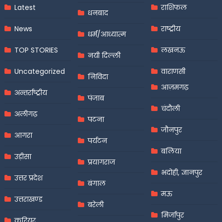
Latest
राशिफल
धनबाद
News
राष्ट्रीय
धर्म/आध्यात्म
TOP STORIES
लखनऊ
नयी दिल्ली
Uncategorized
वाराणसी
निविदा
आज़मगढ़
अन्तर्राष्ट्रीय
पंजाब
चंदौली
अलीगढ़
पटना
जौनपुर
आगरा
पर्यटन
बलिया
उड़ीसा
प्रयागराज
भदोही, ज्ञानपुर
उत्तर प्रदेश
बंगाल
मऊ
उत्तराखण्ड
बरेली
मिर्जापुर
करियर