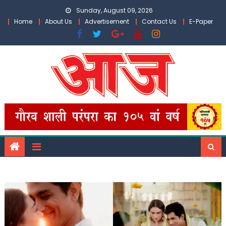
Skip
Sunday, August 09, 2026
to
Home
About Us
Advertisement
Contact Us
E-Paper
content