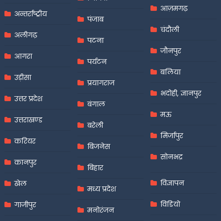
आज़मगढ़
अन्तर्राष्ट्रीय
पंजाब
चंदौली
अलीगढ़
पटना
जौनपुर
आगरा
पर्यटन
बलिया
उड़ीसा
प्रयागराज
भदोही, ज्ञानपुर
उत्तर प्रदेश
बंगाल
मऊ
उत्तराखण्ड
बरेली
मिर्जापुर
करियर
बिजनेस
सोनभद्र
कानपुर
बिहार
विज्ञापन
खेल
मध्य प्रदेश
विडियो
गाजीपुर
मनोरंजन