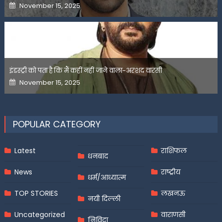
Posted
November 15, 2025
on
इंडस्ट्री को पता है कि मैं कहीं नहीं जाने वाला-अरशद वारसी
Posted
November 15, 2025
on
POPULAR CATEGORY
Latest
राशिफल
धनबाद
News
राष्ट्रीय
धर्म/आध्यात्म
TOP STORIES
लखनऊ
नयी दिल्ली
Uncategorized
वाराणसी
निविदा