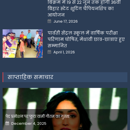
बिक्रम में 19 से 22 जून तक होगी 36वीं
बिहार स्टेट शूटिंग चैंपियनशिप का
आयोजन
Posted
June 17, 2026
on
पार्वती सेंट्रल स्कूल में वार्षिक परीक्षा
परिणाम घोषित, मेधावी छात्र-छात्राएं हुए
सम्मानित
Posted
April 1, 2026
on
साप्ताहिक समाचार
पेड प्रमोशन पर फूटा यामी गौतम का गुस्सा
Posted
December 4, 2025
on