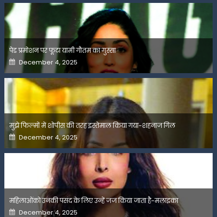
पेड प्रमोशन पर फूटा यामी गौतम का गुस्सा
Posted
December 4, 2025
on
मुझे फिल्मों में शोपीस की तरह इस्तेमाल किया गया-शहनाज गिल
Posted
December 4, 2025
on
महिलाओंको उनकी पसंद के लिए उन्हें जज किया जाता है-मलाइका
Posted
December 4, 2025
on