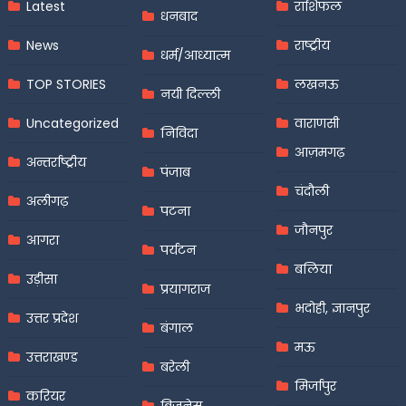
Latest
राशिफल
धनबाद
News
राष्ट्रीय
धर्म/आध्यात्म
TOP STORIES
लखनऊ
नयी दिल्ली
Uncategorized
वाराणसी
निविदा
आज़मगढ़
अन्तर्राष्ट्रीय
पंजाब
चंदौली
अलीगढ़
पटना
जौनपुर
आगरा
पर्यटन
बलिया
उड़ीसा
प्रयागराज
भदोही, ज्ञानपुर
उत्तर प्रदेश
बंगाल
मऊ
उत्तराखण्ड
बरेली
मिर्जापुर
करियर