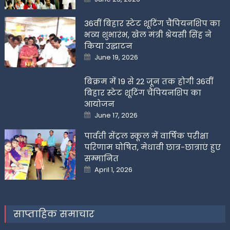
on
36वीं बिहार स्टेट शूटिंग चैंपियनशिप का
भव्य शुभारंभ, खेल मंत्री श्रेयसी सिंह ने
किया उद्घाटन
Posted
June 19, 2026
on
बिक्रम में 19 से 22 जून तक होगी 36वीं
बिहार स्टेट शूटिंग चैंपियनशिप का
आयोजन
Posted
June 17, 2026
on
पार्वती सेंट्रल स्कूल में वार्षिक परीक्षा
परिणाम घोषित, मेधावी छात्र-छात्राएं हुए
सम्मानित
Posted
April 1, 2026
on
साप्ताहिक समाचार