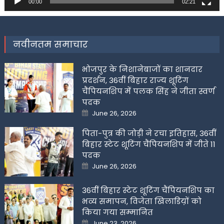
00:00
02:21
नवीनतम समाचार
भोजपुर के निशानेबाजों का शानदार
प्रदर्शन, 36वीं बिहार राज्य शूटिंग
चैंपियनशिप में पलक सिंह ने जीता स्वर्ण
पदक
Posted
June 26, 2026
on
पिता-पुत्र की जोड़ी ने रचा इतिहास, 36वीं
बिहार स्टेट शूटिंग चैंपियनशिप में जीते 11
पदक
Posted
June 26, 2026
on
36वीं बिहार स्टेट शूटिंग चैंपियनशिप का
भव्य समापन, विजेता खिलाडिय़ों को
किया गया सम्मानित
Posted
June 23, 2026