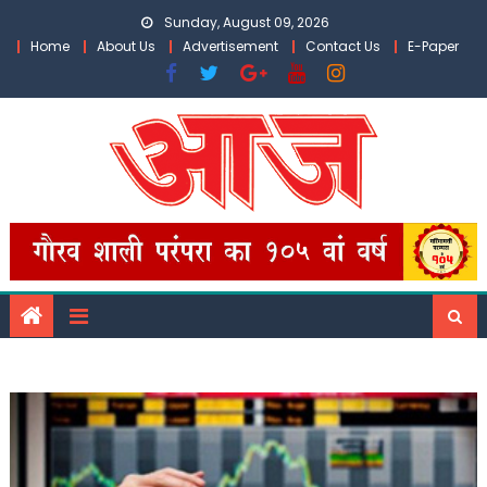
Skip
Sunday, August 09, 2026
to
Home
About Us
Advertisement
Contact Us
E-Paper
content