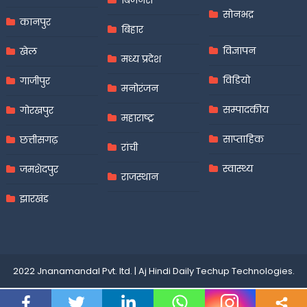
बिजनेस
सोनभद्र
कानपुर
बिहार
विज्ञापन
खेल
मध्य प्रदेश
विडियो
गाजीपुर
मनोरंजन
सम्पादकीय
गोरखपुर
महाराष्ट्र
साप्ताहिक
छत्तीसगढ़
रांची
स्वास्थ्य
जमशेदपुर
राजस्थान
झारखंड
2022 Jnanamandal Pvt. ltd.
|
Aj Hindi Daily
Techup Technologies
.