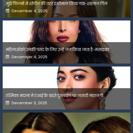
मुझे फिल्मों में शोपीस की तरह इस्तेमाल किया गया-शहनाज गिल
Posted
December 4, 2025
on
महिलाओंको उनकी पसंद के लिए उन्हें जज किया जाता है-मलाइका
Posted
December 4, 2025
on
रश्मिका मंदाना ने एआई के बढ़ते दुरुपयोग पर जतायी नाराजगी
Posted
December 3, 2025
on