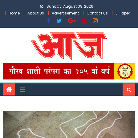
Skip
Sunday, August 09, 2026
to
Home
About Us
Advertisement
Contact Us
E-Paper
content