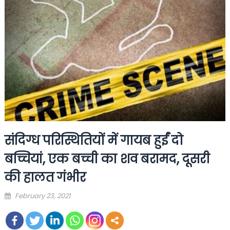
संदिग्ध परिस्थितियों में गायब हुईं दो
बच्चियां, एक बच्ची का शव बरामद, दूसरी
की हालत गंभीर
Posted
February 23, 2021
on