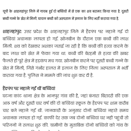
यूपी के शाहजहांपुर जिले में गायब हुई दो बच्चियों में से एक का शव बरामद किया गया है. दूसरी
बच्ची गन्ने के खेत में मिली. घायल बच्ची को अस्पताल में इलाज के लिए भर्ती कराया गया है.
शाहजहांपुर:
उत्तर प्रदेश के शाहजहांपुर जिले में हैंडपंप पर नहाने गई दो
बच्चियां अचानक लापता हो गईं. खोजबीन के दौरान एक बच्ची की लाश
मिली. शव को देखकर अशंका जताई जा रही है कि बच्ची की हत्या करने के
बाद लाश को खेत में फेंका गया था. बच्ची की बेरहमी से हत्या की खबर
फैलते ही पूरे क्षेत्र में हड़कंप मच गया. खोजबीन करने पर दूसरी बच्ची गन्ने के
खेत में मिली, जिसे गंभीर हालत में इलाज के लिए जिला अस्पताल में भर्ती
कराया गया है. पुलिस ने मामले की जांच शुरू कर दी है.
हैंडपंप पर नहाने गईं थीं बच्चियां
घटना कांट थाना क्षेत्र के भानपुर गांव की है, जहां बंजारा बिरादरी की एक
आठ वर्ष और दूसरी चार वर्ष की दो बच्चियां स्कूल के हैंडपंप पर शाम करीब
चार बजे नहाने गईं थीं. जानकारी के अनुसार दोनों बच्चियां नहाते समय
अचानक लापता हो गईं. काफी देर तक जब दोनों बच्चियां घर नहीं पहुंची तो
परिजनों ने तलाश शुरू की. ग्रामीणों के मुताबिक दोनों बच्चियों को गांव के