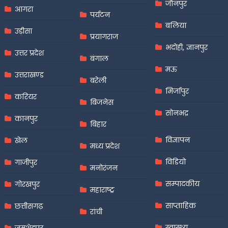
जौनपुर
आगरा
पर्यटन
बलिया
उड़ीसा
प्रयागराज
भदोही, ज्ञानपुर
उत्तर प्रदेश
बंगाल
मऊ
उत्तराखण्ड
बरेली
मिर्जापुर
करियर
बिजनेस
सोनभद्र
कानपुर
बिहार
विज्ञापन
खेल
मध्य प्रदेश
विडियो
गाजीपुर
मनोरंजन
सम्पादकीय
गोरखपुर
महाराष्ट्र
साप्ताहिक
छत्तीसगढ़
रांची
स्वास्थ्य