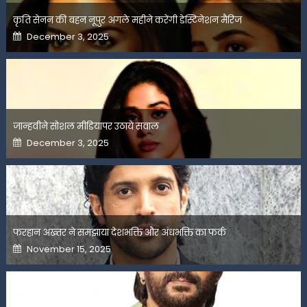
कृति सेनन की बहन नूपुर अगले महीने करेंगी डेस्टिनेशन मैरिज
Posted
December 3, 2025
on
जान्हवीने सोशल मीडियापर उठाये सवाल
Posted
December 3, 2025
on
फरहान अख्तर ने समझाया देशभक्ति और अंधभक्ति का फर्क
Posted
November 15, 2025
on