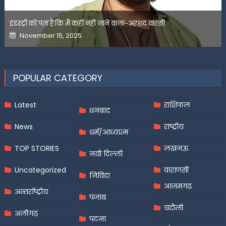
इंडस्ट्री को पता है कि मैं कहीं नहीं जाने वाला-अरशद वारसी
Posted
November 15, 2025
on
POPULAR CATEGORY
Latest
राशिफल
धनबाद
News
राष्ट्रीय
धर्म/आध्यात्म
TOP STORIES
लखनऊ
नयी दिल्ली
Uncategorized
वाराणसी
निविदा
आज़मगढ़
अन्तर्राष्ट्रीय
पंजाब
चंदौली
अलीगढ़
पटना