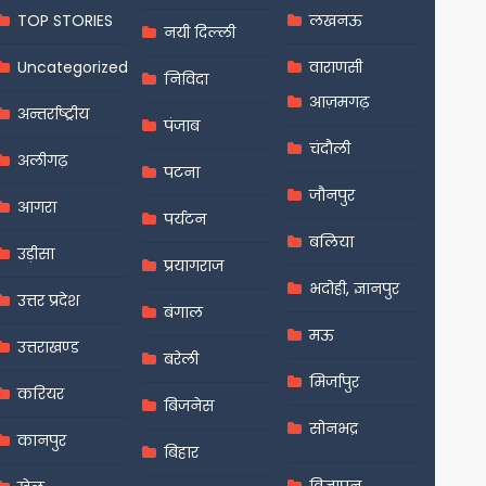
TOP STORIES
लखनऊ
नयी दिल्ली
Uncategorized
वाराणसी
निविदा
आज़मगढ़
अन्तर्राष्ट्रीय
पंजाब
चंदौली
अलीगढ़
पटना
जौनपुर
आगरा
पर्यटन
बलिया
उड़ीसा
प्रयागराज
भदोही, ज्ञानपुर
उत्तर प्रदेश
बंगाल
मऊ
उत्तराखण्ड
बरेली
मिर्जापुर
करियर
बिजनेस
सोनभद्र
कानपुर
बिहार
विज्ञापन