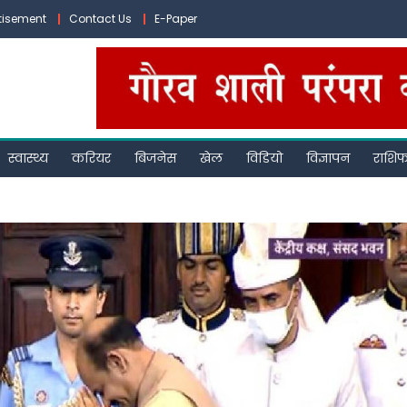
tisement
Contact Us
E-Paper
स्वास्थ्य
करियर
बिजनेस
खेल
विडियो
विज्ञापन
राशि