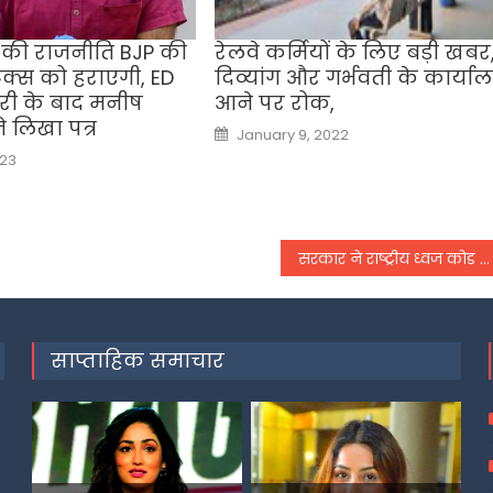
षा की राजनीति BJP की
रेलवे कर्मियों के ल‍िए बड़ी खबर
क्स को हराएगी, ED
द‍िव्‍यांग और गर्भवती के कार्या
री के बाद मनीष
आने पर रोक,
े लिखा पत्र
Posted
January 9, 2022
on
023
सरकार ने राष्ट्रीय ध्वज कोड में किया बदलाव, अब दिन और रात दोनों ही समय फहराया जा सकता है तिरंगा
साप्ताहिक समाचार