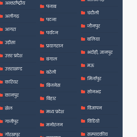
अन्तर्राष्ट्रीय
पंजाब
चंदौली
अलीगढ़
पटना
जौनपुर
आगरा
पर्यटन
बलिया
उड़ीसा
प्रयागराज
भदोही, ज्ञानपुर
उत्तर प्रदेश
बंगाल
मऊ
उत्तराखण्ड
बरेली
मिर्जापुर
करियर
बिजनेस
सोनभद्र
कानपुर
बिहार
विज्ञापन
खेल
मध्य प्रदेश
विडियो
गाजीपुर
मनोरंजन
सम्पादकीय
गोरखपुर