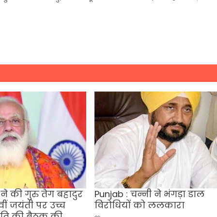
े की गुरु तेग बहादुर
Punjab : चन्नी ने भंगड़ा डाल
ीं जयंती पर उच्च
विरोधियों को ललकारा
िति की बैठक की
Posted