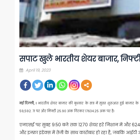
सपाट खुले भारतीय शेयर बाजार, निफ्टी
Posted
April 19, 2023
on
नई दिल्ली, ।
भारतीय शेयर बाजार की बुधवार के सत्र में सुस्त शुरुआत हुई। बाजार 
59,592. 71 पर और निफ्टी 25.90 अंक गिरकर 17634.25 अंक पर है।
एनएसई पर सुबह 9:50 बजे तक 1270 शेयर हरे निशान में और 624 शे
और इन्फ्रा इंडेक्स में तेजी के साथ कारोबार हो रहा है, जबकि आईटी