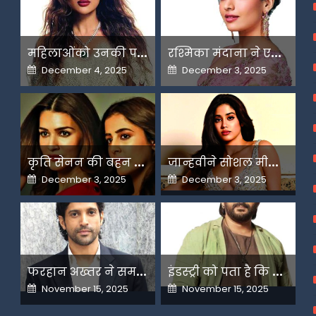
म
हिलाओंको उनकी पसंद के लिए उन्हें जज किया जाता है-मलाइका
र
श्मिका मंदाना ने एआई के बढ़ते दुरुपयोग पर जतायी नाराजगी
Posted
Posted
December 4, 2025
December 3, 2025
on
on
क
ृति सेनन की बहन नूपुर अगले महीने करेंगी डेस्टिनेशन मैरिज
ज
ान्हवीने सोशल मीडियापर उठाये सवाल
Posted
Posted
December 3, 2025
December 3, 2025
on
on
फ
रहान अख्तर ने समझाया देशभक्ति और अंधभक्ति का फर्क
इ
ंडस्ट्री को पता है कि मैं कहीं नहीं जाने वाला-अरशद वारसी
Posted
Posted
November 15, 2025
November 15, 2025
on
on