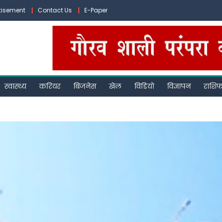
tisement
Contact Us
E-Paper
स्वास्थ्य
करियर
बिजनेस
खेल
विडियो
विज्ञापन
राशि