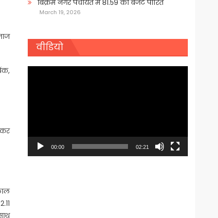
बिक्रम नगर पंचायत में 81.59 का बजट पारित
March 19, 2026
बजाज
वीडियो
ैंक,
Video
Player
र कर
00:00
02:21
 लाल
2.11
 साथ