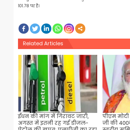
101.78 पर है।
Related Articles
ईंधन की मांग में गिरावट जारी,
पीएम मोदी न
अगस्त में इतनी रह गई डीजल-
जी की 400व
पेट्रोल की खपत; एलपीजी का रहा
स्तरीय सम