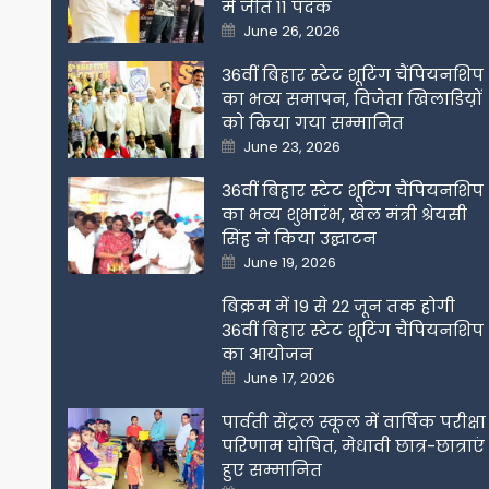
में जीते 11 पदक
Posted
June 26, 2026
on
36वीं बिहार स्टेट शूटिंग चैंपियनशिप
का भव्य समापन, विजेता खिलाडिय़ों
को किया गया सम्मानित
Posted
June 23, 2026
on
36वीं बिहार स्टेट शूटिंग चैंपियनशिप
का भव्य शुभारंभ, खेल मंत्री श्रेयसी
सिंह ने किया उद्घाटन
Posted
June 19, 2026
on
बिक्रम में 19 से 22 जून तक होगी
36वीं बिहार स्टेट शूटिंग चैंपियनशिप
का आयोजन
Posted
June 17, 2026
on
पार्वती सेंट्रल स्कूल में वार्षिक परीक्षा
परिणाम घोषित, मेधावी छात्र-छात्राएं
हुए सम्मानित
Posted