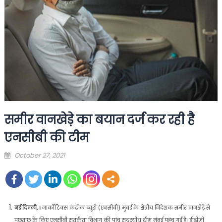
समीर वानखेड़े का बयान दर्ज कर रही है
एनसीबी की टीम
Posted
October 27, 2021
on
नई दिल्ली, ।
नार्कोटिक्स कंट्रोल ब्यूरो (एनसीबी) मुंबई के क्षेत्रीय निदेशक समीर वानखेड़े से
पूछताछ के लिए एनसीबी सतर्कता विभाग की पांच सदस्यीय टीम मुंबई पहुंच गई है। डीडीजी