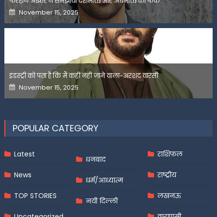
फरहान अख्तर ने समझाया देशभक्ति और अंधभक्ति का फर्क
Posted
November 15, 2025
on
इंडस्ट्री को पता है कि मैं कहीं नहीं जाने वाला-अरशद वारसी
Posted
November 15, 2025
on
POPULAR CATEGORY
Latest
राशिफल
धनबाद
News
राष्ट्रीय
धर्म/आध्यात्म
TOP STORIES
लखनऊ
नयी दिल्ली
Uncategorized
वाराणसी