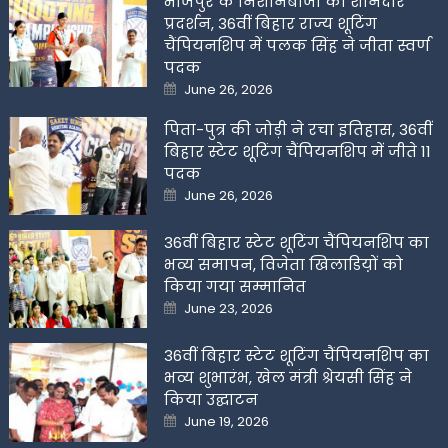
भोजपुर के निशानेबाजों का शानदार
प्रदर्शन, 36वीं बिहार राज्य शूटिंग
चैंपियनशिप में पलक सिंह ने जीता स्वर्ण
पदक
Posted
June 26, 2026
on
पिता-पुत्र की जोड़ी ने रचा इतिहास, 36वीं
बिहार स्टेट शूटिंग चैंपियनशिप में जीते 11
पदक
Posted
June 26, 2026
on
36वीं बिहार स्टेट शूटिंग चैंपियनशिप का
भव्य समापन, विजेता खिलाडिय़ों को
किया गया सम्मानित
Posted
June 23, 2026
on
36वीं बिहार स्टेट शूटिंग चैंपियनशिप का
भव्य शुभारंभ, खेल मंत्री श्रेयसी सिंह ने
किया उद्घाटन
Posted
June 19, 2026
on