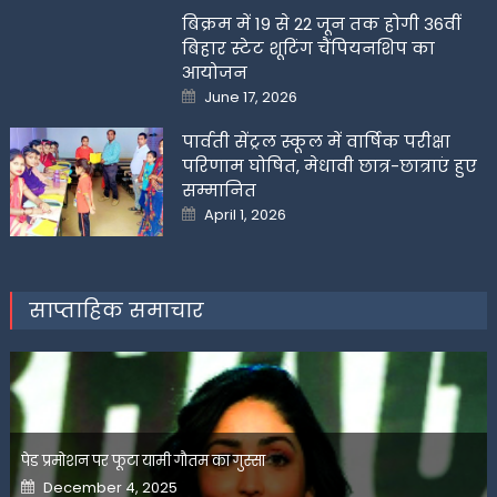
बिक्रम में 19 से 22 जून तक होगी 36वीं
बिहार स्टेट शूटिंग चैंपियनशिप का
आयोजन
Posted
June 17, 2026
on
पार्वती सेंट्रल स्कूल में वार्षिक परीक्षा
परिणाम घोषित, मेधावी छात्र-छात्राएं हुए
सम्मानित
Posted
April 1, 2026
on
साप्ताहिक समाचार
पेड प्रमोशन पर फूटा यामी गौतम का गुस्सा
Posted
December 4, 2025
on