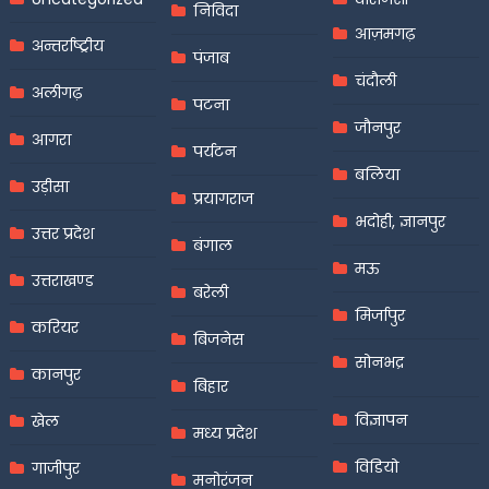
निविदा
आज़मगढ़
अन्तर्राष्ट्रीय
पंजाब
चंदौली
अलीगढ़
पटना
जौनपुर
आगरा
पर्यटन
बलिया
उड़ीसा
प्रयागराज
भदोही, ज्ञानपुर
उत्तर प्रदेश
बंगाल
मऊ
उत्तराखण्ड
बरेली
मिर्जापुर
करियर
बिजनेस
सोनभद्र
कानपुर
बिहार
विज्ञापन
खेल
मध्य प्रदेश
विडियो
गाजीपुर
मनोरंजन