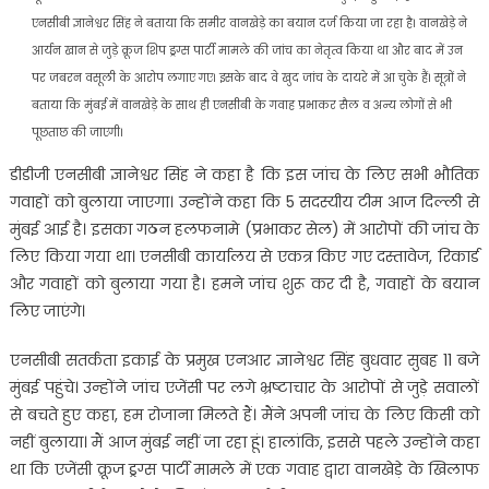
एनसीबी ज्ञानेश्वर सिंह ने बताया कि समीर वानखेड़े का बयान दर्ज किया जा रहा है। वानखेड़े ने
आर्यन खान से जुड़े क्रूज शिप ड्रग्स पार्टी मामले की जांच का नेतृत्व किया था और बाद में उन
पर जबरन वसूली के आरोप लगाए गए। इसके बाद वे खुद जांच के दायरे में आ चुके हैं। सूत्रों ने
बताया कि मुंबई में वानखेड़े के साथ ही एनसीबी के गवाह प्रभाकर सैल व अन्य लोगों से भी
पूछताछ की जाएगी।
डीडीजी एनसीबी ज्ञानेश्वर सिंह ने कहा है कि इस जांच के लिए सभी भौतिक
गवाहों को बुलाया जाएगा। उन्होंने कहा कि 5 सदस्यीय टीम आज दिल्ली से
मुंबई आई है। इसका गठन हलफनामे (प्रभाकर सेल) में आरोपों की जांच के
लिए किया गया था। एनसीबी कार्यालय से एकत्र किए गए दस्तावेज, रिकार्ड
और गवाहों को बुलाया गया है। हमने जांच शुरू कर दी है, गवाहों के बयान
लिए जाएंगे।
एनसीबी सतर्कता इकाई के प्रमुख एनआर ज्ञानेश्वर सिंह बुधवार सुबह 11 बजे
मुंबई पहुंचे। उन्होंने जांच एजेंसी पर लगे भ्रष्टाचार के आरोपों से जुड़े सवालों
से बचते हुए कहा, हम रोजाना मिलते हैं। मैंने अपनी जांच के लिए किसी को
नहीं बुलाया। मैं आज मुंबई नहीं जा रहा हूं। हालांकि, इससे पहले उन्होंने कहा
था कि एजेंसी क्रूज ड्रग्स पार्टी मामले में एक गवाह द्वारा वानखेड़े के खिलाफ