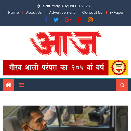
Skip
Saturday, August 08, 2026
to
Home
About Us
Advertisement
Contact Us
E-Paper
content