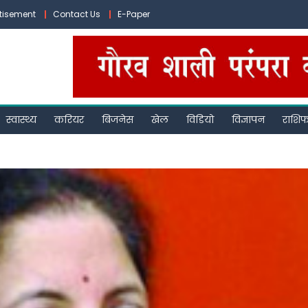
tisement
Contact Us
E-Paper
स्वास्थ्य
करियर
बिजनेस
खेल
विडियो
विज्ञापन
राशि