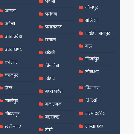
पटना
जौनपुर
आगरा
पर्यटन
बलिया
उड़ीसा
प्रयागराज
भदोही, ज्ञानपुर
उत्तर प्रदेश
बंगाल
मऊ
उत्तराखण्ड
बरेली
मिर्जापुर
करियर
बिजनेस
सोनभद्र
कानपुर
बिहार
विज्ञापन
खेल
मध्य प्रदेश
विडियो
गाजीपुर
मनोरंजन
सम्पादकीय
गोरखपुर
महाराष्ट्र
साप्ताहिक
छत्तीसगढ़
रांची