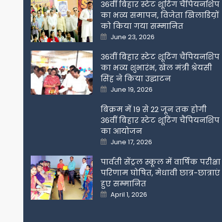
36वीं बिहार स्टेट शूटिंग चैंपियनशिप
का भव्य समापन, विजेता खिलाडिय़ों
को किया गया सम्मानित
Posted
June 23, 2026
on
36वीं बिहार स्टेट शूटिंग चैंपियनशिप
का भव्य शुभारंभ, खेल मंत्री श्रेयसी
सिंह ने किया उद्घाटन
Posted
June 19, 2026
on
बिक्रम में 19 से 22 जून तक होगी
36वीं बिहार स्टेट शूटिंग चैंपियनशिप
का आयोजन
Posted
June 17, 2026
on
पार्वती सेंट्रल स्कूल में वार्षिक परीक्षा
परिणाम घोषित, मेधावी छात्र-छात्राएं
हुए सम्मानित
Posted
April 1, 2026
on