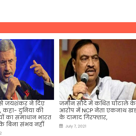
 से जयशंकर ने दिए
जमीन सौदे में कथित घोटाले के
 कहा- दुनिया की
आरोप में NCP नेता एकनाथ खड
ियों का समाधान भारत
के दामाद गिरफ्तार,
े बिना संभव नहीं
Posted
July 7, 2021
on
2