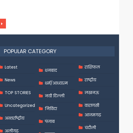
POPULAR CATEGORY
Latest
राशिफल
धनबाद
News
राष्ट्रीय
धर्म/आध्यात्म
TOP STORIES
लखनऊ
नयी दिल्ली
Uncategorized
वाराणसी
निविदा
आज़मगढ़
अन्तर्राष्ट्रीय
पंजाब
चंदौली
अलीगढ़