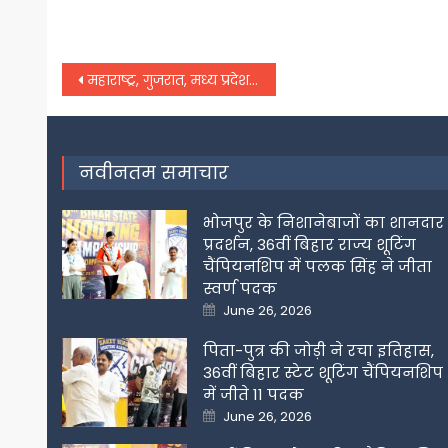
Post
महाराष्ट्र, गुजरात, मध्य प्रदेश के कई शहरों में लॉकडाउन, बढ़ रही पाबंदियां
navigation
नवीनतम समाचार
भोजपुर के निशानेबाजों का शानदार
प्रदर्शन, 36वीं बिहार राज्य शूटिंग
चैंपियनशिप में पलक सिंह ने जीता
स्वर्ण पदक
Posted
June 26, 2026
on
पिता-पुत्र की जोड़ी ने रचा इतिहास,
36वीं बिहार स्टेट शूटिंग चैंपियनशिप
में जीते 11 पदक
Posted
June 26, 2026
on