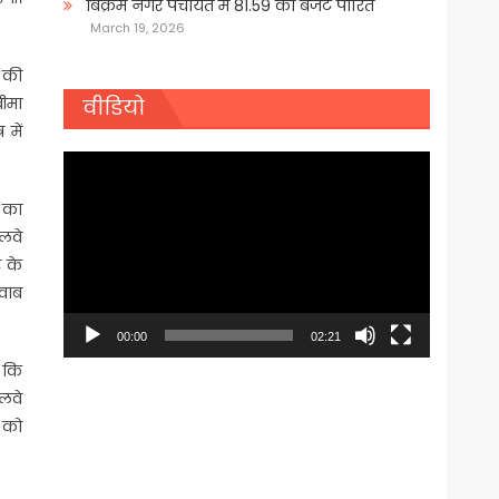
बिक्रम नगर पंचायत में 81.59 का बजट पारित
March 19, 2026
ा की
बीमा
वीडियो
 में
Video
Player
 का
ेलवे
र के
जवाब
00:00
02:21
ं कि
ेलवे
ं को