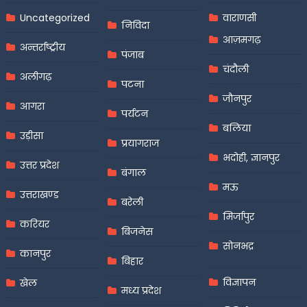
Uncategorized
वाराणसी
निविदा
आज़मगढ़
अन्तर्राष्ट्रीय
पंजाब
चंदौली
अलीगढ़
पटना
जौनपुर
आगरा
पर्यटन
बलिया
उड़ीसा
प्रयागराज
भदोही, ज्ञानपुर
उत्तर प्रदेश
बंगाल
मऊ
उत्तराखण्ड
बरेली
मिर्जापुर
करियर
बिजनेस
सोनभद्र
कानपुर
बिहार
विज्ञापन
खेल
मध्य प्रदेश