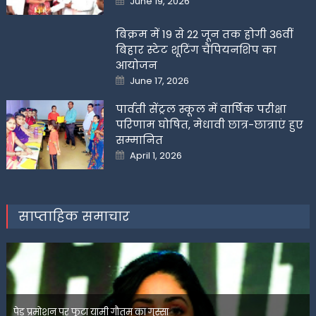
June 19, 2026
on
बिक्रम में 19 से 22 जून तक होगी 36वीं
बिहार स्टेट शूटिंग चैंपियनशिप का
आयोजन
Posted
June 17, 2026
on
पार्वती सेंट्रल स्कूल में वार्षिक परीक्षा
परिणाम घोषित, मेधावी छात्र-छात्राएं हुए
सम्मानित
Posted
April 1, 2026
on
साप्ताहिक समाचार
पेड प्रमोशन पर फूटा यामी गौतम का गुस्सा