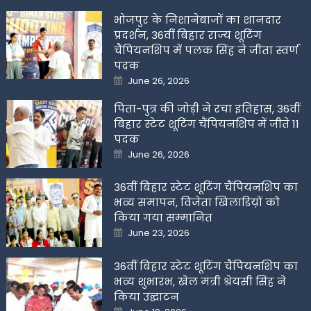
भोजपुर के निशानेबाजों का शानदार
प्रदर्शन, 36वीं बिहार राज्य शूटिंग
चैंपियनशिप में पलक सिंह ने जीता स्वर्ण
पदक
Posted
June 26, 2026
on
पिता-पुत्र की जोड़ी ने रचा इतिहास, 36वीं
बिहार स्टेट शूटिंग चैंपियनशिप में जीते 11
पदक
Posted
June 26, 2026
on
36वीं बिहार स्टेट शूटिंग चैंपियनशिप का
भव्य समापन, विजेता खिलाडिय़ों को
किया गया सम्मानित
Posted
June 23, 2026
on
36वीं बिहार स्टेट शूटिंग चैंपियनशिप का
भव्य शुभारंभ, खेल मंत्री श्रेयसी सिंह ने
किया उद्घाटन
Posted