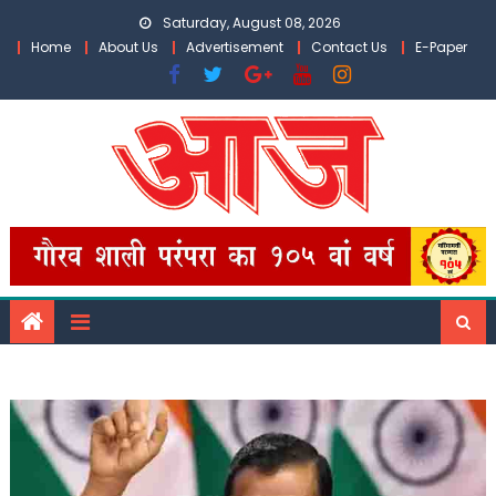
Skip
Saturday, August 08, 2026
to
Home
About Us
Advertisement
Contact Us
E-Paper
content