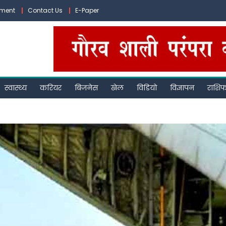
ement
Contact Us
E-Paper
स्वास्थ्य
करियर
बिजनेस
खेल
विडियो
विज्ञापन
राशि