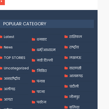
POPULAR CATEGORY
Latest
राशिफल
धनबाद
News
राष्ट्रीय
धर्म/आध्यात्म
TOP STORIES
लखनऊ
नयी दिल्ली
Uncategorized
वाराणसी
निविदा
आज़मगढ़
अन्तर्राष्ट्रीय
पंजाब
चंदौली
अलीगढ़
पटना
जौनपुर
आगरा
पर्यटन
बलिया