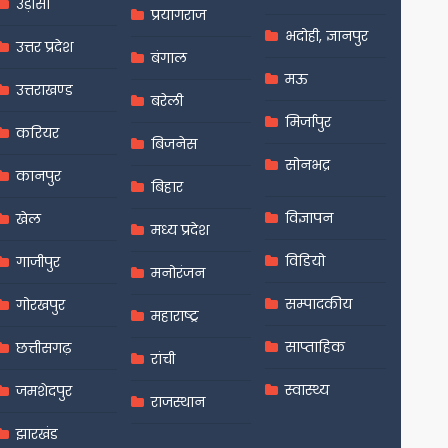
उड़ीसा
प्रयागराज
भदोही, ज्ञानपुर
उत्तर प्रदेश
बंगाल
मऊ
उत्तराखण्ड
बरेली
मिर्जापुर
करियर
बिजनेस
सोनभद्र
कानपुर
बिहार
विज्ञापन
खेल
मध्य प्रदेश
विडियो
गाजीपुर
मनोरंजन
सम्पादकीय
गोरखपुर
महाराष्ट्र
साप्ताहिक
छत्तीसगढ़
रांची
स्वास्थ्य
जमशेदपुर
राजस्थान
झारखंड