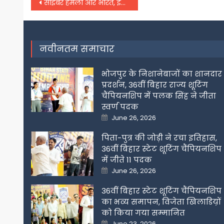
Post
साइबर हमला और भारत, इंटरनेट की दुनिया में हैकिंग का बढ़ता जोखिम
navigation
नवीनतम समाचार
भोजपुर के निशानेबाजों का शानदार
प्रदर्शन, 36वीं बिहार राज्य शूटिंग
चैंपियनशिप में पलक सिंह ने जीता
स्वर्ण पदक
Posted
June 26, 2026
on
पिता-पुत्र की जोड़ी ने रचा इतिहास,
36वीं बिहार स्टेट शूटिंग चैंपियनशिप
में जीते 11 पदक
Posted
June 26, 2026
on
36वीं बिहार स्टेट शूटिंग चैंपियनशिप
का भव्य समापन, विजेता खिलाडिय़ों
को किया गया सम्मानित
Posted
June 23, 2026