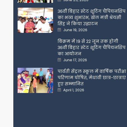
on
36वीं बिहार स्टेट शूटिंग चैंपियनशिप
का भव्य शुभारंभ, खेल मंत्री श्रेयसी
सिंह ने किया उद्घाटन
Posted
June 19, 2026
on
बिक्रम में 19 से 22 जून तक होगी
36वीं बिहार स्टेट शूटिंग चैंपियनशिप
का आयोजन
Posted
June 17, 2026
on
पार्वती सेंट्रल स्कूल में वार्षिक परीक्षा
परिणाम घोषित, मेधावी छात्र-छात्राएं
हुए सम्मानित
Posted
April 1, 2026
on