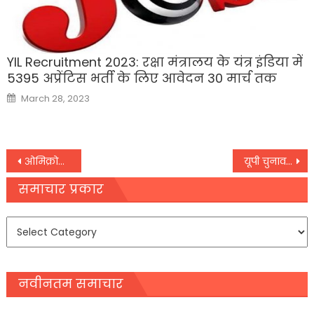
YIL Recruitment 2023: रक्षा मंत्रालय के यंत्र इंडिया में
5395 अप्रेंटिस भर्ती के लिए आवेदन 30 मार्च तक
Posted
March 28, 2023
on
Post
ओमिक्रोन को लेकर डब्‍ल्‍यूएचओ चीफ ने किया आगाह,
यूपी चुनाव 2022 : जलमार्ग से जुड़ेगी प्रभु श्रीराम की नगरी, मखौड़ा धाम की दशा भी बदलेगी
navigation
समाचार प्रकार
समाचार
प्रकार
नवीनतम समाचार