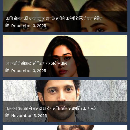
कृति सेनन की बहन नूपुर अगले महीने करेंगी डेस्टिनेशन मैरिज
Posted
December 3, 2025
on
जान्हवीने सोशल मीडियापर उठाये सवाल
Posted
December 3, 2025
on
फरहान अख्तर ने समझाया देशभक्ति और अंधभक्ति का फर्क
Posted
November 15, 2025
on