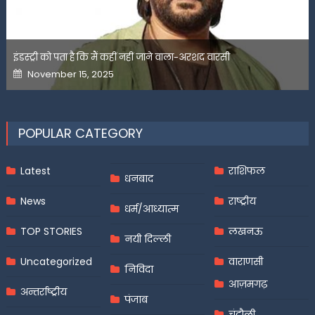
इंडस्ट्री को पता है कि मैं कहीं नहीं जाने वाला-अरशद वारसी
Posted
November 15, 2025
on
POPULAR CATEGORY
Latest
राशिफल
धनबाद
News
राष्ट्रीय
धर्म/आध्यात्म
TOP STORIES
लखनऊ
नयी दिल्ली
Uncategorized
वाराणसी
निविदा
आज़मगढ़
अन्तर्राष्ट्रीय
पंजाब
चंदौली