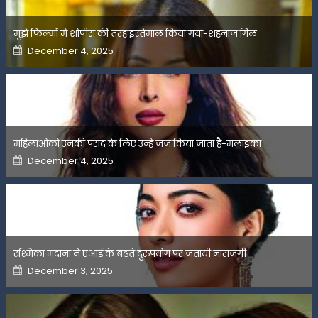
मुझे फिल्मों में शोपीस की तरह इस्तेमाल किया गया-शहनाज गिल
Posted
December 4, 2025
on
महिलाओंको उनकी पसंद के लिए उन्हें जज किया जाता है-मलाइका
Posted
December 4, 2025
on
रश्मिका मंदाना ने एआई के बढ़ते दुरुपयोग पर जतायी नाराजगी
Posted
December 3, 2025
on