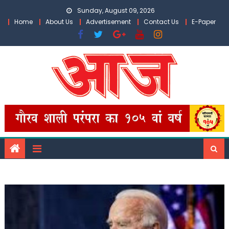
Skip
Sunday, August 09, 2026
to
Home
About Us
Advertisement
Contact Us
E-Paper
content