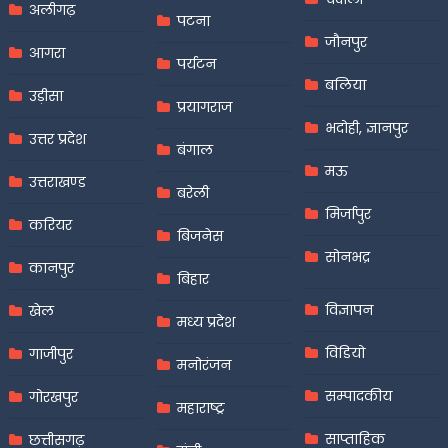
अलीगढ़
पटना
जौनपुर
आगरा
पर्यटन
बलिया
उड़ीसा
प्रयागराज
भदोही, ज्ञानपुर
उत्तर प्रदेश
बंगाल
मऊ
उत्तराखण्ड
बरेली
मिर्जापुर
करियर
बिजनेस
सोनभद्र
कानपुर
बिहार
विज्ञापन
खेल
मध्य प्रदेश
विडियो
गाजीपुर
मनोरंजन
सम्पादकीय
गोरखपुर
महाराष्ट्र
साप्ताहिक
छत्तीसगढ़